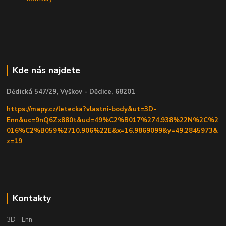
Kde nás najdete
Dědická 547/29, Vyškov - Dědice, 68201
https://mapy.cz/letecka?vlastni-body&ut=3D-
Enn&uc=9nQ6Zx880t&ud=49%C2%B017%274.938%22N%2C%2
016%C2%B059%2710.906%22E&x=16.9869099&y=49.2845973&
z=19
Kontakty
3D - Enn