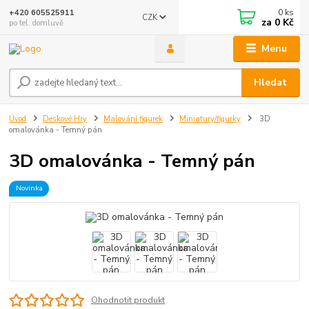
0
ks
+420 605525911
CZK
za
0 Kč
po tel. domluvě
Menu
Hledat
Úvod
Deskové Hry
Malování figurek
Miniatury/figurky
3D
omalovánka - Temný pán
3D omalovánka - Temný pán
Novinka
Ohodnotit produkt