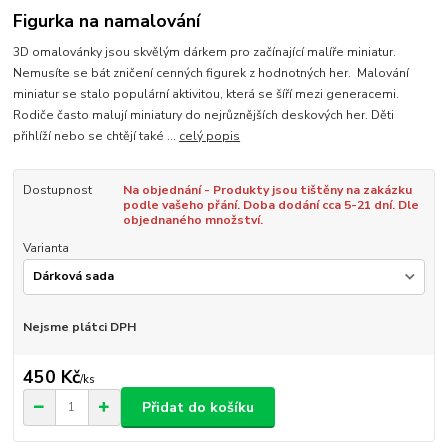
Figurka na namalování
3D omalovánky jsou skvělým dárkem pro začínající malíře miniatur.
Nemusíte se bát zničení cenných figurek z hodnotných her. Malování
miniatur se stalo populární aktivitou, která se šíří mezi generacemi.
Rodiče často malují miniatury do nejrůznějších deskových her. Děti
přihlíží nebo se chtějí také ...
celý popis
Dostupnost
Na objednání - Produkty jsou tištěny na zakázku
podle vašeho přání. Doba dodání cca 5-21 dní. Dle
objednaného množství.
Varianta
Nejsme plátci DPH
450 Kč
/
ks
Přidat do košíku