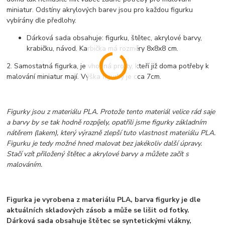
miniatur. Odstíny akrylových barev jsou pro každou figurku
vybírány dle předlohy.
Dárková sada obsahuje: figurku, štětec, akrylové barvy,
krabičku, návod. Karbička má rozměry 8x8x8 cm.
2. Samostatná figurka, je vhodná pro ty, kteří již doma potřeby k
malování miniatur mají. Výška figurky je cca 7cm.
Figurky jsou z materiálu PLA. Protože tento materiál velice rád saje
a barvy by se tak hodně rozpíjely, opatřili jsme figurky základním
nátěrem (lakem), který výrazně zlepší tuto vlastnost materiálu PLA.
Figurku je tedy možné hned malovat bez jakékoliv další úpravy.
Stačí vzít přiložený štětec a akrylové barvy a můžete začít s
malováním.
Figurka je vyrobena z materiálu PLA, barva figurky je dle
aktuálních skladových zásob a může se lišit od fotky.
Dárková sada obsahuje štětec se syntetickými vlákny,