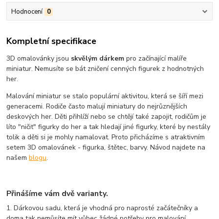
Hodnocení
0
Kompletní specifikace
3D omalovánky jsou
skvělým dárkem
pro začínající malíře
miniatur. Nemusíte se bát zničení cenných figurek z hodnotných
her.
Malování miniatur se stalo populární aktivitou, která se šíří mezi
generacemi. Rodiče často malují miniatury do nejrůznějších
deskových her. Děti přihlíží nebo se chtějí také zapojit, rodičům je
líto "ničit" figurky do her a tak hledají jiné figurky, které by nestály
tolik a děti si je mohly namalovat. Proto přicházíme s atraktivním
setem 3D omalovánek - figurka, štětec, barvy. Návod najdete na
našem
blogu
.
Přinášíme vám dvě varianty.
1. Dárkovou sadu, která je vhodná pro naprosté začátečníky a
doma tak nemůsíte mít vůbec žádné potřeby pro malování