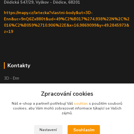
Dědická 547/29, Vyškov - Dědice, 68201
https://mapy.cz/letecka?vlastni-body&ut=3D-
Enn&uc=9nQ6Zx880t&ud=49%C2%B017%274.938%22N%2C%2
016%C2%B059%2710.906%22E&x=16.9869099&y=49.2845973&
z=19
Kontakty
3D - Enn
+420 605525911
Zpracování cookies
po tel. domluvě
Náš e-shop a partneři potřebují Váš
souhlas
s použitím souborů
cookies, aby Vám mohli zobrazovat informace týkající se Vašich
tisk-3d@seznam.cz
zájmů.
Souhlasím
Nastavení