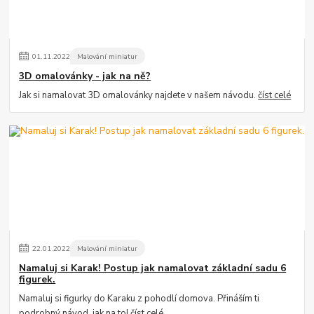
01
.
11
.
2022
Malování miniatur
3D omalovánky - jak na ně?
Jak si namalovat 3D omalovánky najdete v našem návodu.
číst celé
22
.
01
.
2022
Malování miniatur
Namaluj si Karak! Postup jak namalovat základní sadu 6
figurek.
Namaluj si figurky do Karaku z pohodlí domova. Přináším ti
podrobný návod, jak na to!
číst celé