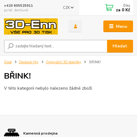
0
ks
+420 605525911
CZK
za
0 Kč
po tel. domluvě
Menu
Hledat
Úvod
Deskové Hry
Originální 3D doplňky
BŘINK!
BŘINK!
V této kategorii nebylo nalezeno žádné zboží.
Kamenná prodejna