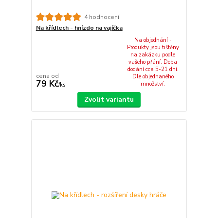
4 hodnocení
Na křídlech - hnízdo na vajíčka
Na objednání -
Produkty jsou tištěny
na zakázku podle
vašeho přání. Doba
dodání cca 5-21 dní.
cena od
Dle objednaného
79 Kč
množství.
/
ks
Zvolit variantu