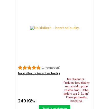
1 hodnocení
Na křídlech - insert na budky
Na objednání -
Produkty jsou tištěny
na zakázku podle
vašeho přání. Doba
dodání cca 5-21 dní.
Dle objednaného
249 Kč
množství.
/
ks
Zvolit variantu