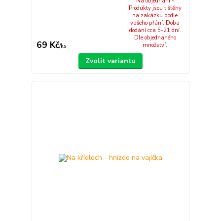
Na objednání -
Produkty jsou tištěny
na zakázku podle
vašeho přání. Doba
dodání cca 5-21 dní.
Dle objednaného
69 Kč
množství.
/
ks
Zvolit variantu