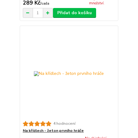
289 Kč
množství.
/
sada
Přidat do košíku
4 hodnocení
Na křídlech - žeton prvního hráče