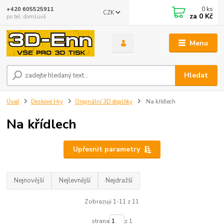
0
ks
+420 605525911
CZK
za
0 Kč
po tel. domluvě
Menu
Hledat
Úvod
Deskové Hry
Originální 3D doplňky
Na křídlech
Na křídlech
Upřesnit parametry
Nejnovější
Nejlevnější
Nejdražší
Zobrazuji 1-11 z 11
strana
z 1