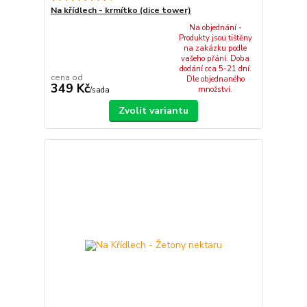
Na křídlech - krmítko (dice tower)
Na objednání -
Produkty jsou tištěny
na zakázku podle
vašeho přání. Doba
dodání cca 5-21 dní.
cena od
Dle objednaného
349 Kč
množství.
/
sada
Zvolit variantu