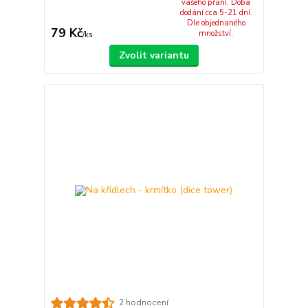
vašeho přání. Doba
dodání cca 5-21 dní.
Dle objednaného
79 Kč
množství.
/
ks
Zvolit variantu
2 hodnocení