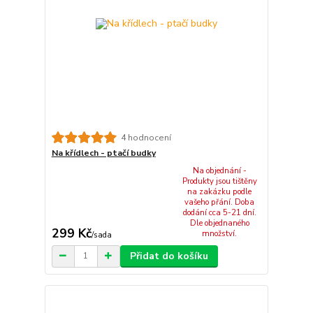
4 hodnocení
Na křídlech - ptačí budky
Na objednání -
Produkty jsou tištěny
na zakázku podle
vašeho přání. Doba
dodání cca 5-21 dní.
Dle objednaného
299 Kč
množství.
/
sada
Přidat do košíku