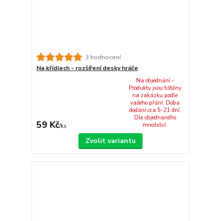
3 hodnocení
Na křídlech - rozšíření desky hráče
Na objednání -
Produkty jsou tištěny
na zakázku podle
vašeho přání. Doba
dodání cca 5-21 dní.
Dle objednaného
59 Kč
množství.
/
ks
Zvolit variantu