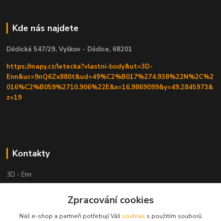
Kde nás najdete
Dědická 547/29, Vyškov - Dědice, 68201
https://mapy.cz/letecka?vlastni-body&ut=3D-
Enn&uc=9nQ6Zx880t&ud=49%C2%B017%274.938%22N%2C%2
016%C2%B059%2710.906%22E&x=16.9869099&y=49.2845973&
z=19
Kontakty
3D - Enn
+420 605525911
Zpracování cookies
po tel. domluvě
Náš e-shop a partneři potřebují Váš
souhlas
s použitím souborů