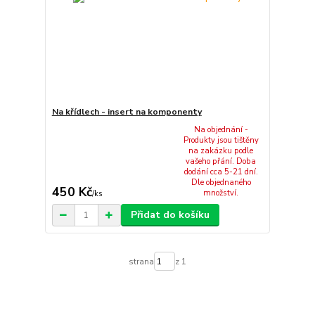
Na křídlech - insert na komponenty
Na objednání -
Produkty jsou tištěny
na zakázku podle
vašeho přání. Doba
dodání cca 5-21 dní.
Dle objednaného
450 Kč
množství.
/
ks
Přidat do košíku
strana
z 1