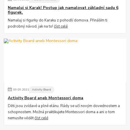
Namaluj si Karak! Postup jak namalovat základní sadu 6
figurek.
Namaluj si figurky do Karaku z pohodlí domova. Přináším ti
podrobný návod, jak na to!
číst celé
09
.
09
.
2021
Activity Board
Activity Board aneb Montessori doma
Děti jsou zvídavé a plné elánu. Rády se učí novým dovednostem a
schopnostem. Možná praktikujete Montessori doma a ani o tom
nemusíte vědět
číst celé