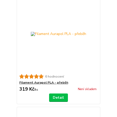
6 hodnocení
Filament Aurapol PLA - přeběh
319 Kč
Není skladem
/
ks
Detail