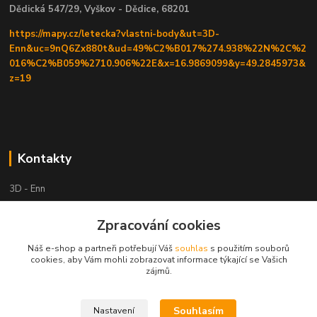
Dědická 547/29, Vyškov - Dědice, 68201
https://mapy.cz/letecka?vlastni-body&ut=3D-
Enn&uc=9nQ6Zx880t&ud=49%C2%B017%274.938%22N%2C%2
016%C2%B059%2710.906%22E&x=16.9869099&y=49.2845973&
z=19
Kontakty
3D - Enn
Zpracování cookies
+420 605525911
po tel. domluvě
Náš e-shop a partneři potřebují Váš
souhlas
s použitím souborů
cookies, aby Vám mohli zobrazovat informace týkající se Vašich
tisk-3d@seznam.cz
zájmů.
Souhlasím
Nastavení