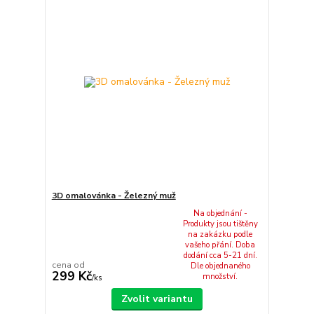
3D omalovánka - Železný muž
Na objednání -
Produkty jsou tištěny
na zakázku podle
vašeho přání. Doba
dodání cca 5-21 dní.
cena od
Dle objednaného
299 Kč
množství.
/
ks
Zvolit variantu