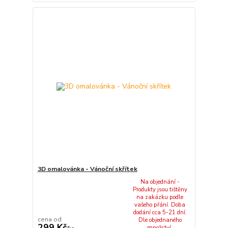
3D omalovánka - Vánoční skřítek
Na objednání -
Produkty jsou tištěny
na zakázku podle
vašeho přání. Doba
dodání cca 5-21 dní.
cena od
Dle objednaného
299 Kč
množství.