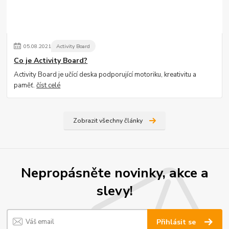
05
.
08
.
2021
Activity Board
Co je Activity Board?
Activity Board je učící deska podporující motoriku, kreativitu a
paměť.
číst celé
Zobrazit všechny články
Nepropásněte novinky, akce a
slevy!
Přihlásit se