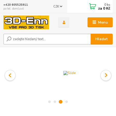
0
ks
+420 605525911
CZK
za
0 Kč
po tel. domluvě
Menu
Hledat