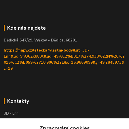
Kde nás najdete
Dědická 547/29, Vyškov - Dědice, 68201
https://mapy.cz/letecka?vlastni-body&ut=3D-
Enn&uc=9nQ6Zx880t&ud=49%C2%B017%274.938%22N%2C%2
016%C2%B059%2710.906%22E&x=16.9869099&y=49.2845973&
z=19
Kontakty
3D - Enn
Zpracování cookies
+420 605525911