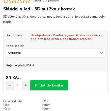
Ohodnotit produkt
Skládej a Jeď - 3D autíčka z kostek
3D tištěná autíčka, která dorazí nesložená a děti si je sestaví samy.
celý
popis
Dostupnost
Na objednání - Produkty jsou tištěny na zakázku
podle vašeho přání. Doba dodání cca 5 dní.
Barva kabiny
Nejsme plátci DPH
60 Kč
/
ks
Přidat do košíku
Číslo produktu:
6017
šířka:
50mm
výška:
40mm