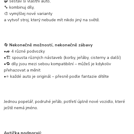
🧩 sestav si vlastní auto,
🔧 kombinuj díly,
🎨 vymýšlej nové varianty
a vytvoř stroj, který nebude mít nikdo jiný na světě.
🔄
Nekonečně možností, nekonečně zábavy
•🚙 4 různé podvozky
•🏗️ spousta různých nástaveb (korby, jeřáby, cisterny a další)
•🔁 díly jsou mezi sebou kompatibilní – můžeš je kdykoliv
přehazovat a měnit
•⭐ každé auto je originál – přesně podle fantazie dítěte
Jednou popelář, podruhé jeřáb, potřetí úplně nové vozidlo, které
ještě nemá jméno.
Autíčka podporují: