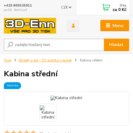
0
ks
+420 605525911
CZK
za
0 Kč
po tel. domluvě
Menu
Hledat
Úvod
Skládej a Jeď - 3D autíčka z kostek
Kabina střední
Kabina střední
Novinka