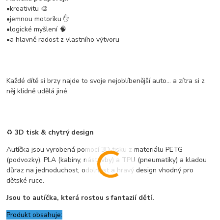
•kreativitu 🎨
•jemnou motoriku ✋
•logické myšlení 🧠
•a hlavně radost z vlastního výtvoru
Každé dítě si brzy najde to svoje nejoblíbenější auto… a zítra si z
něj klidně udělá jiné.
♻️
3D tisk & chytrý design
Autíčka jsou vyrobená pomocí 3D tisku z materiálu PETG
(podvozky), PLA (kabiny, nástavby) a TPU (pneumatiky) a kladou
důraz na jednoduchost, odolnost a hravý design vhodný pro
dětské ruce.
Jsou to autíčka, která rostou s fantazií dětí.
Produkt obsahuje: