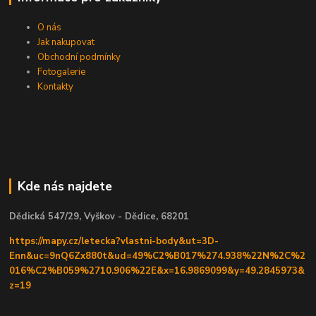
O nás
Jak nakupovat
Obchodní podmínky
Fotogalerie
Kontakty
Kde nás najdete
Dědická 547/29, Vyškov - Dědice, 68201
https://mapy.cz/letecka?vlastni-body&ut=3D-
Enn&uc=9nQ6Zx880t&ud=49%C2%B017%274.938%22N%2C%2
016%C2%B059%2710.906%22E&x=16.9869099&y=49.2845973&
z=19