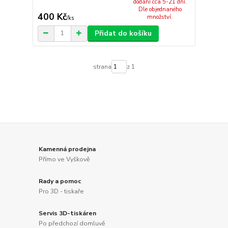
dodání cca 5-21 dní.
Dle objednaného
400 Kč
množství.
/
ks
Přidat do košíku
strana
z 1
Kamenná prodejna
Přímo ve Vyškově
Rady a pomoc
Pro 3D - tiskaře
Servis 3D-tiskáren
Po předchozí domluvě