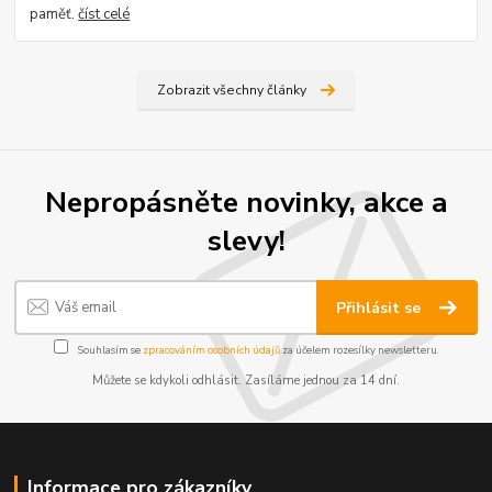
paměť.
číst celé
Zobrazit všechny články
Nepropásněte novinky, akce a
slevy!
Přihlásit se
Souhlasím se
zpracováním osobních údajů
za účelem rozesílky newsletteru.
Můžete se kdykoli odhlásit. Zasíláme jednou za 14 dní.
Informace pro zákazníky