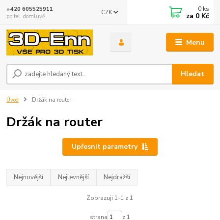
0
ks
+420 605525911
CZK
za
0 Kč
po tel. domluvě
Menu
Hledat
Úvod
Držák na router
Držák na router
Upřesnit parametry
Nejnovější
Nejlevnější
Nejdražší
Zobrazuji 1-1 z 1
strana
z 1