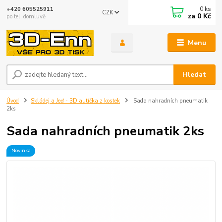
0
ks
+420 605525911
CZK
za
0 Kč
po tel. domluvě
Menu
Hledat
Úvod
Skládej a Jeď - 3D autíčka z kostek
Sada nahradních pneumatik
2ks
Sada nahradních pneumatik 2ks
Novinka