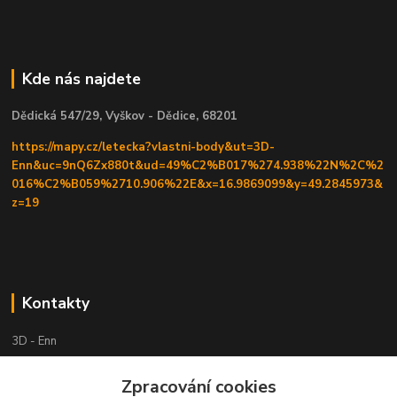
Kde nás najdete
Dědická 547/29, Vyškov - Dědice, 68201
https://mapy.cz/letecka?vlastni-body&ut=3D-
Enn&uc=9nQ6Zx880t&ud=49%C2%B017%274.938%22N%2C%2
016%C2%B059%2710.906%22E&x=16.9869099&y=49.2845973&
z=19
Kontakty
3D - Enn
Zpracování cookies
+420 605525911