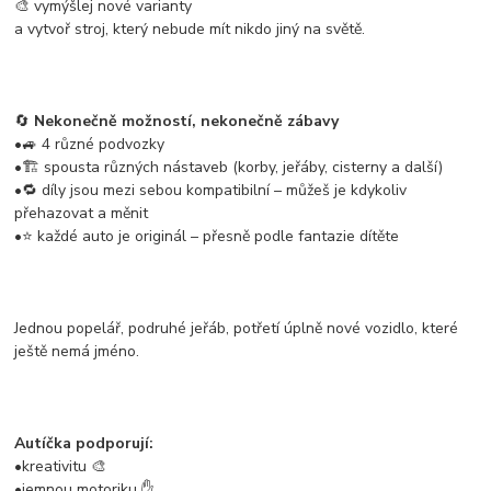
🎨 vymýšlej nové varianty
a vytvoř stroj, který nebude mít nikdo jiný na světě.
🔄
Nekonečně možností, nekonečně zábavy
•🚙 4 různé podvozky
•🏗️ spousta různých nástaveb (korby, jeřáby, cisterny a další)
•🔁 díly jsou mezi sebou kompatibilní – můžeš je kdykoliv
přehazovat a měnit
•⭐ každé auto je originál – přesně podle fantazie dítěte
Jednou popelář, podruhé jeřáb, potřetí úplně nové vozidlo, které
ještě nemá jméno.
Autíčka podporují:
•kreativitu 🎨
•jemnou motoriku ✋