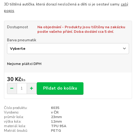
3D tištěná autíčka, která dorazí nesložená a děti si je sestaví samy.
celý
popis
Dostupnost
Na objednání - Produkty jsou tištěny na zakázku
podle vašeho přání. Doba dodání cca 5 dní.
Barva pneumatik
Nejsme plátci DPH
30 Kč
/
ks
Přidat do košíku
Číslo produktu:
6035
Vyrobeno:
v ČR
průměr kola:
23mm
výška kola:
12mm
materiál kola:
TPU 95A
Matriál šroubů:
PETG