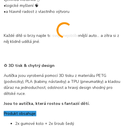
•logické myšlení 🧠
•a hlavně radost z vlastního výtvoru
Každé dítě si brzy najde to svoje nejoblíbenější auto… a zítra si z
něj klidně udělá jiné.
♻️
3D tisk & chytrý design
Autíčka jsou vyrobená pomocí 3D tisku z materiálu PETG
(podvozky), PLA (kabiny, nástavby) a TPU (pneumatiky) a kladou
důraz na jednoduchost, odolnost a hravý design vhodný pro
dětské ruce.
Jsou to autíčka, která rostou s fantazií dětí.
Produkt obsahuje:
2x gumové kolo + 2x šroub šedý