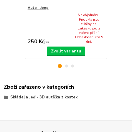
Auto - Jeep
Šroubovák
Na objednání -
Produkty jsou
tištěny na
zakázku podle
vašeho přání.
Doba dodání cca 5
250 Kč
30 Kč
dní.
/
ks
/
ks
Zvolit variantu
Zboží zařazeno v kategoriích
Skládej a Jeď - 3D autíčka z kostek