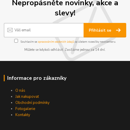
Nepropásněte novinky, akce a
slevy!
Přihlásit se
Souhlasím se
zpracováním osobních údajů
za účelem rozesílky newsletteru.
Můžete se kdykoli odhlásit. Zasíláme jednou za 14 dní.
Informace pro zákazníky
O nás
Jak nakupovat
Obchodní podmínky
Fotogalerie
Kontakty