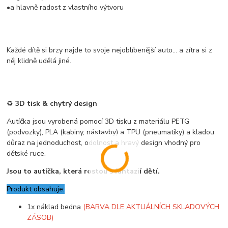
•a hlavně radost z vlastního výtvoru
Každé dítě si brzy najde to svoje nejoblíbenější auto… a zítra si z
něj klidně udělá jiné.
♻️
3D tisk & chytrý design
Autíčka jsou vyrobená pomocí 3D tisku z materiálu PETG
(podvozky), PLA (kabiny, nástavby) a TPU (pneumatiky) a kladou
důraz na jednoduchost, odolnost a hravý design vhodný pro
dětské ruce.
Jsou to autíčka, která rostou s fantazií dětí.
Produkt obsahuje:
1x náklad bedna
(BARVA DLE AKTUÁLNÍCH SKLADOVÝCH
ZÁSOB)