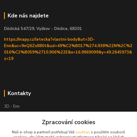
Kde nás najdete
Dědická 547/29, Vyškov - Dědice, 68201
https://mapy.cz/letecka?vlastni-body&ut=3D-
Enn&uc=9nQ6Zx880t&ud=49%C2%B017%274.938%22N%2C%2
016%C2%B059%2710.906%22E&x=16.9869099&y=49.2845973&
z=19
Kontakty
3D - Enn
Zpracování cookies
+420 605525911
po tel. domluvě
Náš e-shop a partneři potřebují Váš
souhlas
s použitím souborů