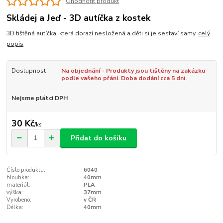
Ohodnotit produkt
Skládej a Jeď - 3D autíčka z kostek
3D tištěná autíčka, která dorazí nesložená a děti si je sestaví samy.
celý
popis
Dostupnost
Na objednání - Produkty jsou tištěny na zakázku
podle vašeho přání. Doba dodání cca 5 dní.
Nejsme plátci DPH
30 Kč
/
ks
Přidat do košíku
Číslo produktu:
6040
hloubka:
40mm
materiál:
PLA
výška:
37mm
Vyrobeno:
v ČR
Délka:
40mm