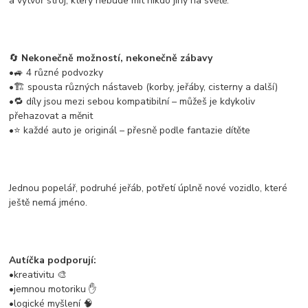
a vytvoř stroj, který nebude mít nikdo jiný na světě.
🔄
Nekonečně možností, nekonečně zábavy
•🚙 4 různé podvozky
•🏗️ spousta různých nástaveb (korby, jeřáby, cisterny a další)
•🔁 díly jsou mezi sebou kompatibilní – můžeš je kdykoliv
přehazovat a měnit
•⭐ každé auto je originál – přesně podle fantazie dítěte
Jednou popelář, podruhé jeřáb, potřetí úplně nové vozidlo, které
ještě nemá jméno.
Autíčka podporují:
•kreativitu 🎨
•jemnou motoriku ✋
•logické myšlení 🧠