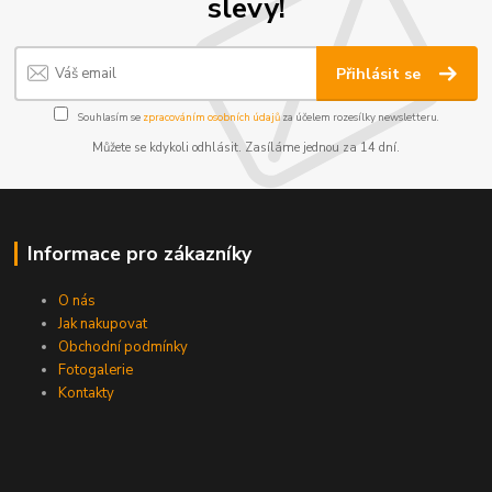
slevy!
Přihlásit se
Souhlasím se
zpracováním osobních údajů
za účelem rozesílky newsletteru.
Můžete se kdykoli odhlásit. Zasíláme jednou za 14 dní.
Informace pro zákazníky
O nás
Jak nakupovat
Obchodní podmínky
Fotogalerie
Kontakty