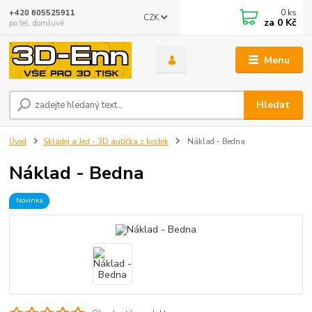
0
ks
+420 605525911
CZK
za
0 Kč
po tel. domluvě
Menu
Hledat
Úvod
Skládej a Jeď - 3D autíčka z kostek
Náklad - Bedna
Náklad - Bedna
Novinka