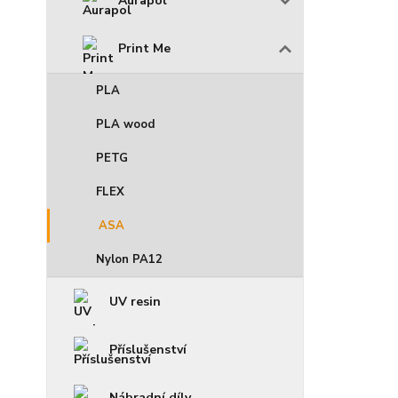
Aurapol
Print Me
PLA
PLA wood
PETG
FLEX
ASA
Nylon PA12
UV resin
Příslušenství
Náhradní díly