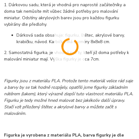
1. Dárkovou sadu, která je vhodná pro naprosté začátečníky a
doma tak nemůsíte mít vůbec žádné potřeby pro malování
miniatur. Odstíny akrylových barev jsou pro každou figurku
vybírány dle předlohy.
Dárková sada obsahuje: figurku, štětec, akrylové barvy,
krabičku, návod. Karbička má rozměry 8x8x8 cm.
2. Samostatná figurka, je vhodná pro ty, kteří již doma potřeby k
malování miniatur mají. Výška figurky je cca 7cm.
Figurky jsou z materiálu PLA. Protože tento materiál velice rád saje
a barvy by se tak hodně rozpíjely, opatřili jsme figurky základním
nátěrem (lakem), který výrazně zlepší tuto vlastnost materiálu PLA.
Figurku je tedy možné hned malovat bez jakékoliv další úpravy.
Stačí vzít přiložený štětec a akrylové barvy a můžete začít s
malováním.
Figurka je vyrobena z materiálu PLA, barva figurky je dle