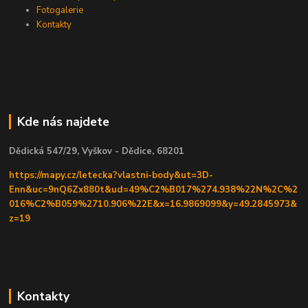
Fotogalerie
Kontakty
Kde nás najdete
Dědická 547/29, Vyškov - Dědice, 68201
https://mapy.cz/letecka?vlastni-body&ut=3D-
Enn&uc=9nQ6Zx880t&ud=49%C2%B017%274.938%22N%2C%2
016%C2%B059%2710.906%22E&x=16.9869099&y=49.2845973&
z=19
Kontakty