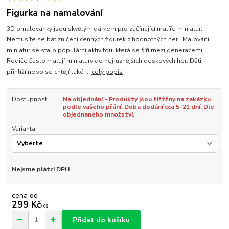
Figurka na namalování
3D omalovánky jsou skvělým dárkem pro začínající malíře miniatur.
Nemusíte se bát zničení cenných figurek z hodnotných her. Malování
miniatur se stalo populární aktivitou, která se šíří mezi generacemi.
Rodiče často malují miniatury do nejrůznějších deskových her. Děti
přihlíží nebo se chtějí také ...
celý popis
Dostupnost
Na objednání - Produkty jsou tištěny na zakázku
podle vašeho přání. Doba dodání cca 5-21 dní. Dle
objednaného množství.
Varianta
Nejsme plátci DPH
cena od
299 Kč
/
ks
Přidat do košíku