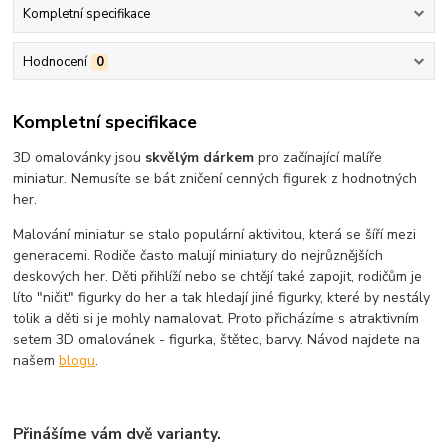
Kompletní specifikace
Hodnocení
0
Kompletní specifikace
3D omalovánky jsou
skvělým dárkem
pro začínající malíře
miniatur. Nemusíte se bát zničení cenných figurek z hodnotných
her.
Malování miniatur se stalo populární aktivitou, která se šíří mezi
generacemi. Rodiče často malují miniatury do nejrůznějších
deskových her. Děti přihlíží nebo se chtějí také zapojit, rodičům je
líto "ničit" figurky do her a tak hledají jiné figurky, které by nestály
tolik a děti si je mohly namalovat. Proto přicházíme s atraktivním
setem 3D omalovánek - figurka, štětec, barvy. Návod najdete na
našem
blogu
.
Přinášíme vám dvě varianty.