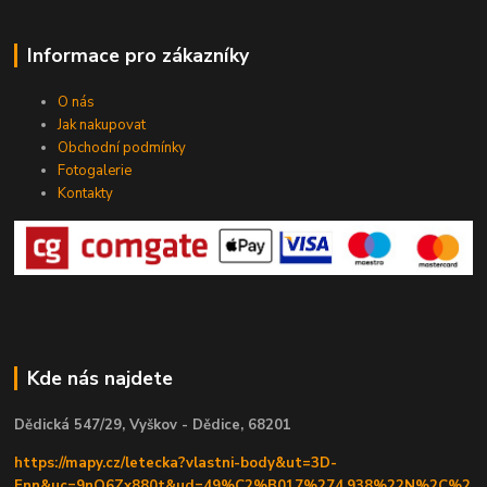
Informace pro zákazníky
O nás
Jak nakupovat
Obchodní podmínky
Fotogalerie
Kontakty
Kde nás najdete
Dědická 547/29, Vyškov - Dědice, 68201
https://mapy.cz/letecka?vlastni-body&ut=3D-
Enn&uc=9nQ6Zx880t&ud=49%C2%B017%274.938%22N%2C%2