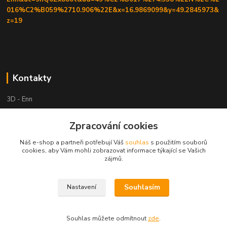
016%C2%B059%2710.906%22E&x=16.9869099&y=49.2845973&
z=19
Kontakty
3D - Enn
+420 605525911
Zpracování cookies
po tel. domluvě
Náš e-shop a partneři potřebují Váš
souhlas
s použitím souborů
cookies, aby Vám mohli zobrazovat informace týkající se Vašich
tisk-3d@seznam.cz
zájmů.
Souhlasím
Nastavení
Souhlas můžete odmítnout
zde
.
Vytvořeno na
Eshop-rychle.cz