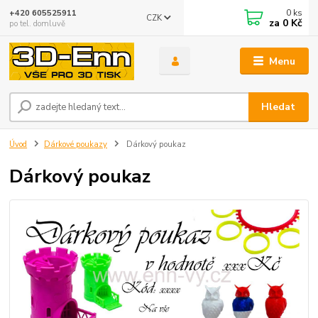
0
ks
+420 605525911
CZK
za
0 Kč
po tel. domluvě
Menu
Hledat
Úvod
Dárkové poukazy
Dárkový poukaz
Dárkový poukaz