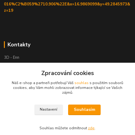
016%C2%B059%2710.906%22E&x=16.9869099&y=49.2845973&
z=19
Kontakty
3D - Enn
+420 605525911
Zpracování cookies
po tel. domluvě
Náš e-shop a partneři potřebují Váš
souhlas
s použitím souborů
cookies, aby Vám mohli zobrazovat informace týkající se Vašich
tisk-3d@seznam.cz
zájmů.
Souhlasím
Nastavení
Souhlas můžete odmítnout
zde
.
Vytvořeno na
Eshop-rychle.cz