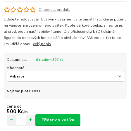
Ohodnotit produkt
Udělejte radost svým blízkým - už si nemusíte lámat hlavu čím je potěšit
na Vánoce, narozeniny nebo svátek. Kupte dárkový poukaz a nechte je,
ať si vyberou z naší nabídky filamentů a příslušenství k 3D tiskárnám,
figurek do deskových her a dalšího příslušenství. Vyberou si tak to, co
jim udělá oprav...
celý popis
Dostupnost
Skladem 597 ks
V hodnotě
Nejsme plátci DPH
cena od
500 Kč
/
ks
Přidat do košíku