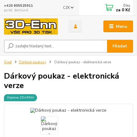
0
ks
+420 605525911
CZK
za
0 Kč
po tel. domluvě
Menu
Hledat
Úvod
Dárkové poukazy
Dárkový poukaz - elektronická verze
Dárkový poukaz - elektronická
verze
Doprava ZDARMA