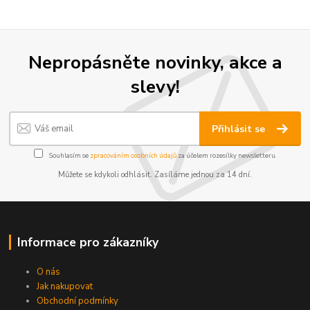
Nepropásněte novinky, akce a
slevy!
Přihlásit se
Souhlasím se
zpracováním osobních údajů
za účelem rozesílky newsletteru.
Můžete se kdykoli odhlásit. Zasíláme jednou za 14 dní.
Informace pro zákazníky
O nás
Jak nakupovat
Obchodní podmínky