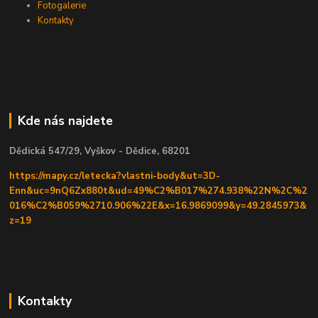
Fotogalerie
Kontakty
Kde nás najdete
Dědická 547/29, Vyškov - Dědice, 68201
https://mapy.cz/letecka?vlastni-body&ut=3D-
Enn&uc=9nQ6Zx880t&ud=49%C2%B017%274.938%22N%2C%2
016%C2%B059%2710.906%22E&x=16.9869099&y=49.2845973&
z=19
Kontakty