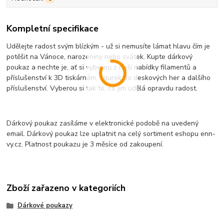
Kompletní specifikace
Udělejte radost svým blízkým - už si nemusíte lámat hlavu čím je
potěšit na Vánoce, narozeniny nebo svátek. Kupte dárkový
poukaz a nechte je, ať si vyberou z naší nabídky filamentů a
příslušenství k 3D tiskárnám, figurek do deskových her a dalšího
příslušenství. Vyberou si tak to, co jim udělá opravdu radost.
Dárkový poukaz zasíláme v elektronické podobě na uvedený
email. Dárkový poukaz lze uplatnit na celý sortiment eshopu enn-
vy.cz. Platnost poukazu je 3 měsíce od zakoupení.
Zboží zařazeno v kategoriích
Dárkové poukazy