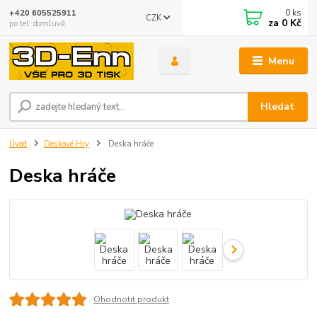
0
ks
+420 605525911
CZK
za
0 Kč
po tel. domluvě
Menu
Hledat
Úvod
Deskové Hry
Deska hráče
Deska hráče
Ohodnotit produkt