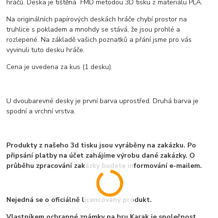
hráčů. Deska je tištěná FMD metodou 3D tisku z materiálu PLA.
Na originálních papírových deskách hráče chybí prostor na
truhlice s pokladem a mnohdy se stává, že jsou prohlé a
rozlepené. Na základě vašich poznatků a přání jsme pro vás
vyvinuli tuto desku hráče.
Cena je uvedena za kus (1 desku).
U dvoubarevné desky je první barva uprostřed. Druhá barva je
spodní a vrchní vrstva.
Produkty z našeho 3d tisku jsou vyráběny na zakázku. Po
připsání platby na účet zahájíme výrobu dané zakázky. O
průběhu zpracování zakázky budete informování e-mailem.
Nejedná se o oficiálně licencovaný produkt.
Vlastníkem ochranné známky na hru Karak je společnost