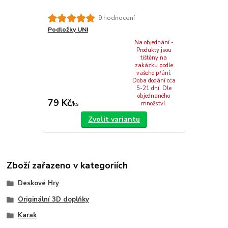
9 hodnocení
Podložky UNI
Na objednání -
Produkty jsou
tištěny na
zakázku podle
vašeho přání.
Doba dodání cca
5-21 dní. Dle
objednaného
79 Kč
množství.
/
ks
Zvolit variantu
Zboží zařazeno v kategoriích
Deskové Hry
Originální 3D doplňky
Karak