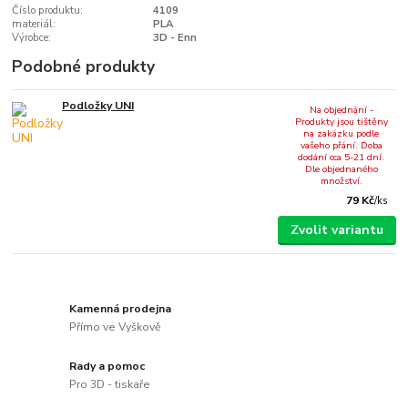
Číslo produktu:
4109
materiál:
PLA
Výrobce:
3D - Enn
Podobné produkty
Podložky UNI
Na objednání -
Produkty jsou tištěny
na zakázku podle
vašeho přání. Doba
dodání cca 5-21 dní.
Dle objednaného
množství.
79 Kč
/
ks
Zvolit variantu
Kamenná prodejna
Přímo ve Vyškově
Rady a pomoc
Pro 3D - tiskaře