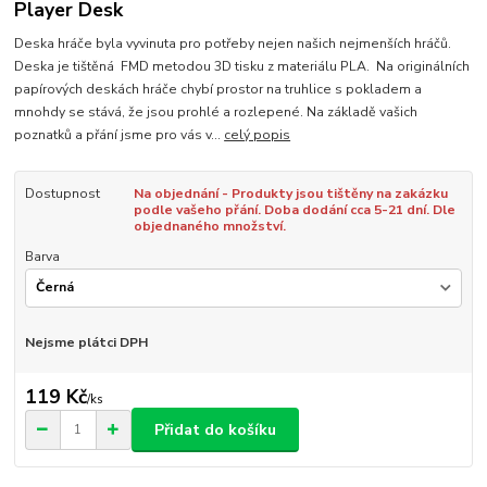
Player Desk
Deska hráče byla vyvinuta pro potřeby nejen našich nejmenších hráčů.
Deska je tištěná FMD metodou 3D tisku z materiálu PLA. Na originálních
papírových deskách hráče chybí prostor na truhlice s pokladem a
mnohdy se stává, že jsou prohlé a rozlepené. Na základě vašich
poznatků a přání jsme pro vás v...
celý popis
Dostupnost
Na objednání - Produkty jsou tištěny na zakázku
podle vašeho přání. Doba dodání cca 5-21 dní. Dle
objednaného množství.
Barva
Nejsme plátci DPH
119 Kč
/
ks
Přidat do košíku