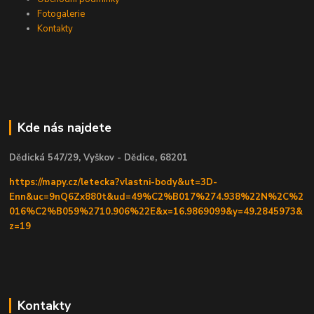
Fotogalerie
Kontakty
Kde nás najdete
Dědická 547/29, Vyškov - Dědice, 68201
https://mapy.cz/letecka?vlastni-body&ut=3D-
Enn&uc=9nQ6Zx880t&ud=49%C2%B017%274.938%22N%2C%2
016%C2%B059%2710.906%22E&x=16.9869099&y=49.2845973&
z=19
Kontakty