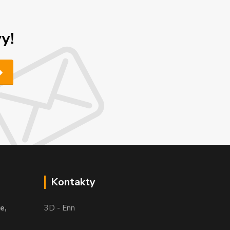
y!
Kontakty
e,
3D - Enn