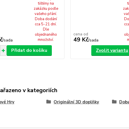
tištěny na
t
zakázku podle
zak
vašeho přání.
va
Doba dodání
Do
cca 5-21 dní.
cc
Dle
cena od
objednaného
ob
č
49 Kč
množství.
m
/
sada
/
sada
Přidat do košíku
Zvolit variantu
zařazeno v kategoriích
ové Hry
Originální 3D doplňky
Dob