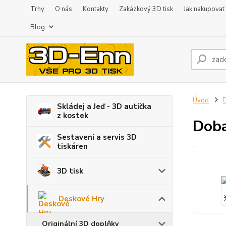
Trhy
O nás
Kontakty
Zakázkový 3D tisk
Jak nakupovat
Blog
Úvod
D
Skládej a Jeď - 3D autíčka
z kostek
Doba
Sestavení a servis 3D
tiskáren
3D tisk
Deskové Hry
Originální 3D doplňky