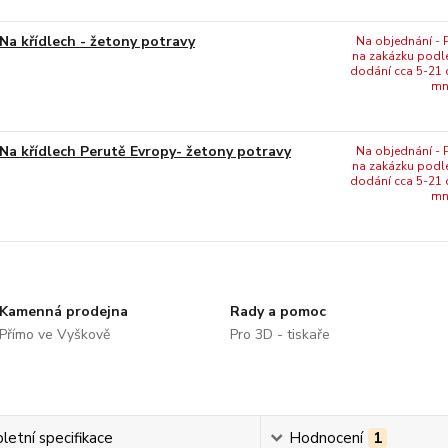
Na křídlech - žetony potravy
Na objednání - P
na zakázku podl
dodání cca 5-21 
mn
Na křídlech Perutě Evropy- žetony potravy
Na objednání - P
na zakázku podl
dodání cca 5-21 
mn
Kamenná prodejna
Rady a pomoc
Přímo ve Vyškově
Pro 3D - tiskaře
etní specifikace
Hodnocení
1