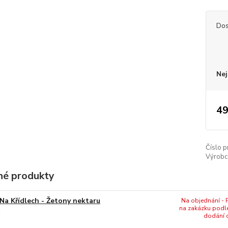
Dos
Nej
49
Číslo p
Výrobc
é produkty
Na Křídlech - Žetony nektaru
Na objednání - P
na zakázku podl
dodání c