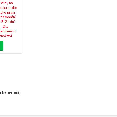
ištěny na
ázku podle
šeho přání.
ba dodání
a 5-21 dní.
Dle
jednaného
nožství.
a kamenná