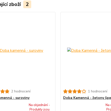
jící zboží
2
2 hodnocení
1 hodnocení
menná - suroviny
Doba Kamenná - žetony špe
Na objednání -
Na 
Produkty jsou
Pro