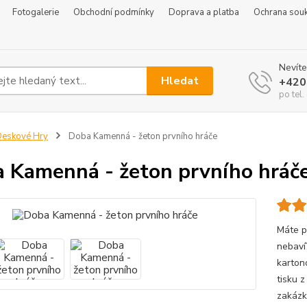
Fotogalerie
Obchodní podmínky
Doprava a platba
Ochrana sou
Nevíte
Hledat
+420
po tel
eskové Hry
Doba Kamenná - žeton prvního hráče
 Kamenná - žeton prvního hráč
Máte p
nebaví
karton
tisku 
zakázku