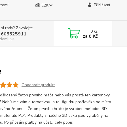
kromí
Přihlášení
CZK
 si rady? Zavolejte.
0
ks
 605525911
za
0 Kč
. domluvě
e
Ohodnotit produkt
oškozený žeton prvního hráče nebo vás prostě ten kartonový
? Nabízíme vám alternativnu a to figurku pračlověka na místo
ového žetonu. Žeton prvního hráče je vyroben metodou 3D
z materiálu PLA. Produkty z našeho 3D tisku jsou vyráběny na
. Po připsání platby na účet...
celý popis