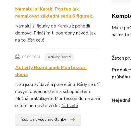
Namaluj si Karak! Postup jak
Komple
namalovat základní sadu 6 figurek.
Namaluj si figurky do Karaku z pohodlí
Máte poš
domova. Přináším ti podrobný návod, jak
na místo
na to!
číst celé
09.09.2021
Activity Board
Žeton prv
Activity Board aneb Montessori
Produkty
doma
průběhu 
Děti jsou zvídavé a plné elánu. Rády se učí
novým dovednostem a schopnostem.
Možná praktikujete Montessori doma a ani
Nejedná 
o tom nemusíte vědět
číst celé
Zobrazit všechny články