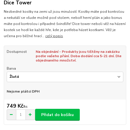
Dice Tower
Nezbedné kostky na zemi už jsou minulostí. Kostky máte pod kontrolou
a nekutálí se všude možně pod stolem, neboří herní plán a jako bonus
máte pod kontrolou i případné švindlíře! Dice tower neboli věž na házení
kostek se hodí ke každé hře, kde je potřeba házet kostkami. Věž je
určena pro běžné hrací...
celý popis
Dostupnost
Na objednání - Produkty jsou tištěny na zakázku
podle vašeho přání. Doba dodání cca 5-21 dní. Dle
objednaného množství.
Barva
Nejsme plátci DPH
749 Kč
/
ks
Přidat do košíku