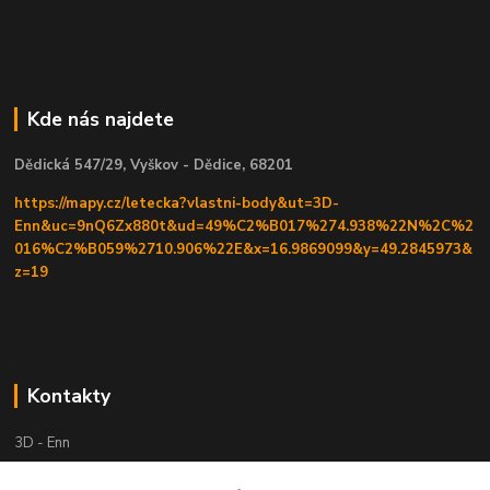
Kde nás najdete
Dědická 547/29, Vyškov - Dědice, 68201
https://mapy.cz/letecka?vlastni-body&ut=3D-
Enn&uc=9nQ6Zx880t&ud=49%C2%B017%274.938%22N%2C%2
016%C2%B059%2710.906%22E&x=16.9869099&y=49.2845973&
z=19
Kontakty
3D - Enn