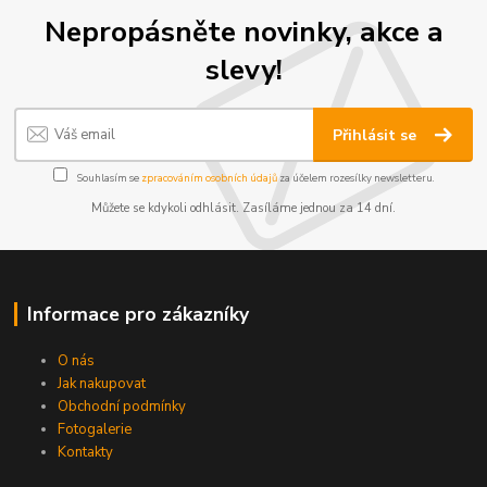
Nepropásněte novinky, akce a
slevy!
Přihlásit se
Souhlasím se
zpracováním osobních údajů
za účelem rozesílky newsletteru.
Můžete se kdykoli odhlásit. Zasíláme jednou za 14 dní.
Informace pro zákazníky
O nás
Jak nakupovat
Obchodní podmínky
Fotogalerie
Kontakty