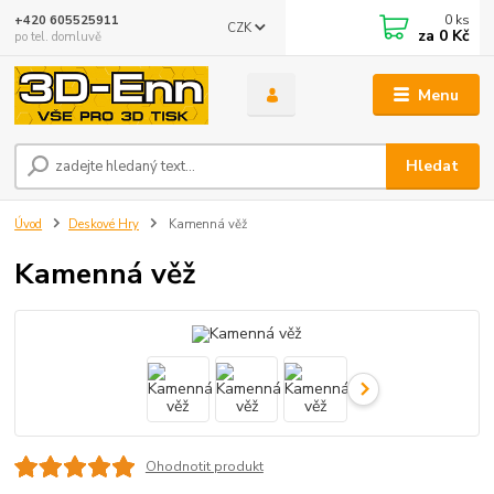
0
ks
+420 605525911
CZK
za
0 Kč
po tel. domluvě
Menu
Hledat
Úvod
Deskové Hry
Kamenná věž
Kamenná věž
Ohodnotit produkt