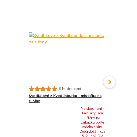
9 hodnocení
Kvedlalové z Kvedlinburku - mistička na
Kvedlalové z
rubíny
suroviny (tř
Na objednání -
Produkty jsou
tištěny na
zakázku podle
vašeho přání.
Doba dodání cca
5-21 dní. Dle