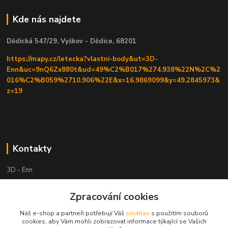
Kde nás najdete
Dědická 547/29, Vyškov - Dědice, 68201
https://mapy.cz/letecka?vlastni-body&ut=3D-
Enn&uc=9nQ6Zx880t&ud=49%C2%B017%274.938%22N%2C%2
016%C2%B059%2710.906%22E&x=16.9869099&y=49.2845973&
z=19
Kontakty
3D - Enn
+420 605525911
Zpracování cookies
po tel. domluvě
Náš e-shop a partneři potřebují Váš
souhlas
s použitím souborů
cookies, aby Vám mohli zobrazovat informace týkající se Vašich
tisk-3d@seznam.cz