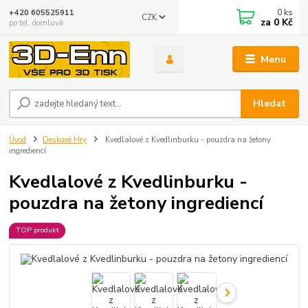
0
ks
+420 605525911
CZK
za
0 Kč
po tel. domluvě
Menu
Hledat
Úvod
Deskové Hry
Kvedlalové z Kvedlinburku - pouzdra na žetony
ingrediencí
Kvedlalové z Kvedlinburku -
pouzdra na žetony ingrediencí
TOP produkt