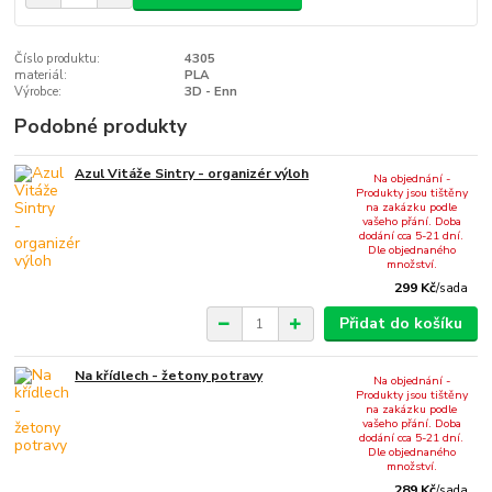
Číslo produktu:
4305
materiál:
PLA
Výrobce:
3D - Enn
Podobné produkty
Azul Vitáže Sintry - organizér výloh
Na objednání -
Produkty jsou tištěny
na zakázku podle
vašeho přání. Doba
dodání cca 5-21 dní.
Dle objednaného
množství.
299 Kč
/
sada
Přidat do košíku
Na křídlech - žetony potravy
Na objednání -
Produkty jsou tištěny
na zakázku podle
vašeho přání. Doba
dodání cca 5-21 dní.
Dle objednaného
množství.
289 Kč
/
sada