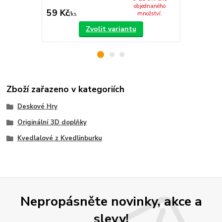
objednaného
59 Kč
99 Kč
množství.
/
ks
/
ks
Zvolit variantu
Zboží zařazeno v kategoriích
Deskové Hry
Originální 3D doplňky
Kvedlalové z Kvedlinburku
Nepropásněte novinky, akce a
slevy!