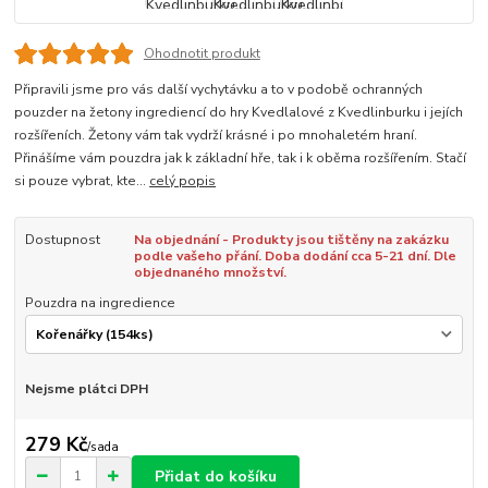
Ohodnotit produkt
Připravili jsme pro vás další vychytávku a to v podobě ochranných
pouzder na žetony ingrediencí do hry Kvedlalové z Kvedlinburku i jejích
rozšířeních. Žetony vám tak vydrží krásné i po mnohaletém hraní.
Přinášíme vám pouzdra jak k základní hře, tak i k oběma rozšířením. Stačí
si pouze vybrat, kte...
celý popis
Dostupnost
Na objednání - Produkty jsou tištěny na zakázku
podle vašeho přání. Doba dodání cca 5-21 dní. Dle
objednaného množství.
Pouzdra na ingredience
Nejsme plátci DPH
279 Kč
/
sada
Přidat do košíku