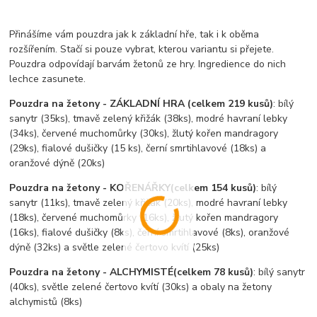
Přinášíme vám pouzdra jak k základní hře, tak i k oběma
rozšířením. Stačí si pouze vybrat, kterou variantu si přejete.
Pouzdra odpovídají barvám žetonů ze hry. Ingredience do nich
lechce zasunete.
Pouzdra na žetony - ZÁKLADNÍ HRA (celkem 219 kusů)
: bílý
sanytr (35ks), tmavě zelený křižák (38ks), modré havraní lebky
(34ks), červené muchomůrky (30ks), žlutý kořen mandragory
(29ks), fialové dušičky (15 ks), černí smrtihlavové (18ks) a
oranžové dýně (20ks)
Pouzdra na žetony - KOŘENÁŘKY(celkem 154 kusů)
: bílý
sanytr (11ks), tmavě zelený křižák (20ks), modré havraní lebky
(18ks), červené muchomůrky (16ks), žlutý kořen mandragory
(16ks), fialové dušičky (8ks), černí smrtihlavové (8ks), oranžové
dýně (32ks) a světle zelené čertovo kvítí (25ks)
Pouzdra na žetony - ALCHYMISTÉ(celkem 78 kusů)
: bílý sanytr
(40ks), světle zelené čertovo kvítí (30ks) a obaly na žetony
alchymistů (8ks)