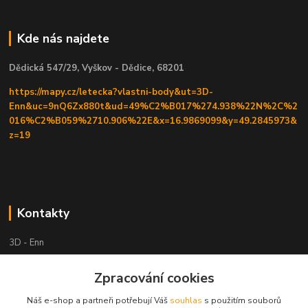
Kde nás najdete
Dědická 547/29, Vyškov - Dědice, 68201
https://mapy.cz/letecka?vlastni-body&ut=3D-
Enn&uc=9nQ6Zx880t&ud=49%C2%B017%274.938%22N%2C%2
016%C2%B059%2710.906%22E&x=16.9869099&y=49.2845973&
z=19
Kontakty
3D - Enn
+420 605525911
Zpracování cookies
po tel. domluvě
Náš e-shop a partneři potřebují Váš
souhlas
s použitím souborů