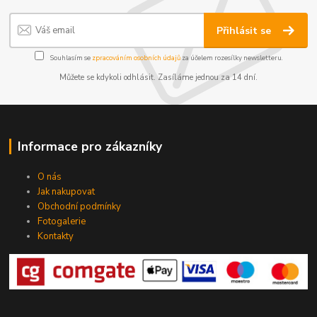
Přihlásit se
Souhlasím se
zpracováním osobních údajů
za účelem rozesílky newsletteru.
Můžete se kdykoli odhlásit. Zasíláme jednou za 14 dní.
Informace pro zákazníky
O nás
Jak nakupovat
Obchodní podmínky
Fotogalerie
Kontakty