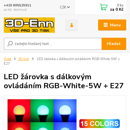
0
ks
+420 605525911
CZK
za
0 Kč
po tel. domluvě
Menu
Hledat
Úvod
3D tisk
LED žárovka s dálkovým ovládáním RGB-White-5W +
E27
LED žárovka s dálkovým
ovládáním RGB-White-5W + E27