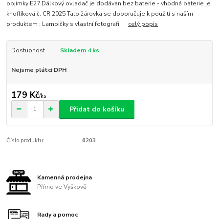
objímky E27 Dálkový ovladač je dodávan bez baterie - vhodná baterie je
knoflíková č. CR 2025 Tato žárovka se doporučuje k použití s naším
produktem : Lampičky s vlastní fotografii
celý popis
Dostupnost
Skladem 4 ks
Nejsme plátci DPH
179 Kč
/
ks
Přidat do košíku
Číslo produktu:
6203
Kamenná prodejna
Přímo ve Vyškově
Rady a pomoc