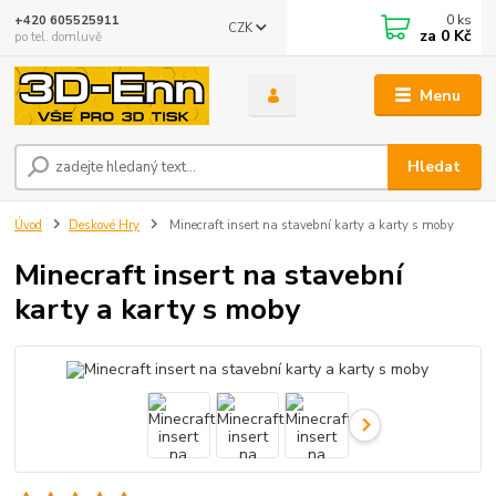
0
ks
+420 605525911
CZK
za
0 Kč
po tel. domluvě
Menu
Hledat
Úvod
Deskové Hry
Minecraft insert na stavební karty a karty s moby
Minecraft insert na stavební
karty a karty s moby