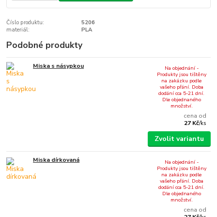
Číslo produktu:
5206
materiál:
PLA
Podobné produkty
Miska s násypkou
Na objednání -
Produkty jsou tištěny
na zakázku podle
vašeho přání. Doba
dodání cca 5-21 dní.
Dle objednaného
množství.
cena od
27 Kč
/
ks
Zvolit variantu
Miska dírkovaná
Na objednání -
Produkty jsou tištěny
na zakázku podle
vašeho přání. Doba
dodání cca 5-21 dní.
Dle objednaného
množství.
cena od
27 Kč