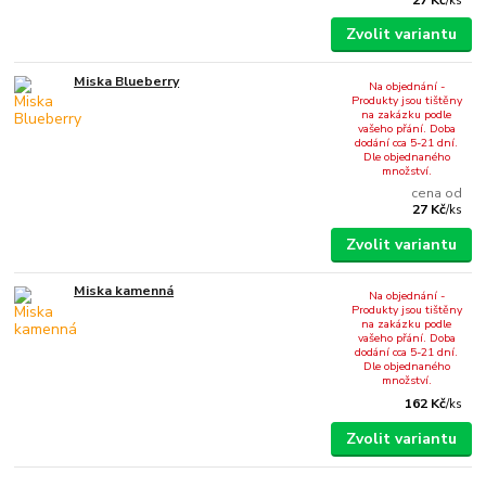
/
ks
Zvolit variantu
Miska Blueberry
Na objednání -
Produkty jsou tištěny
na zakázku podle
vašeho přání. Doba
dodání cca 5-21 dní.
Dle objednaného
množství.
cena od
27 Kč
/
ks
Zvolit variantu
Miska kamenná
Na objednání -
Produkty jsou tištěny
na zakázku podle
vašeho přání. Doba
dodání cca 5-21 dní.
Dle objednaného
množství.
162 Kč
/
ks
Zvolit variantu