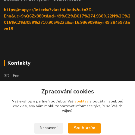
https://mapy.cz/letecka?vlastni-body&ut=3D-
Enn&uc=9nQ6Zx880t&ud=49%C2%B017%274.938%22N%2C%2
016%C2%B059%2710.906%22E&x=16.9869099&y=49.2845973&
z=19
Kontakty
3D - Enn
Zpracování cookies
+420 605525911
po tel. domluvě
Náš e-shop a partneři potřebují Váš
souhlas
s použitím souborů
cookies, aby Vám mohli zobrazovat informace týkající se Vašich
tisk-3d@seznam.cz
zájmů.
Souhlasím
Nastavení