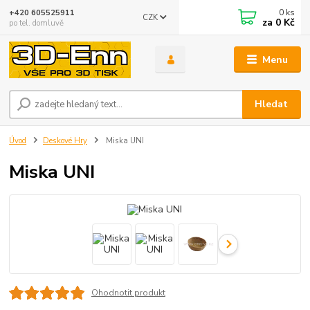
0
ks
+420 605525911
CZK
za
0 Kč
po tel. domluvě
Menu
Hledat
Úvod
Deskové Hry
Miska UNI
Miska UNI
Ohodnotit produkt