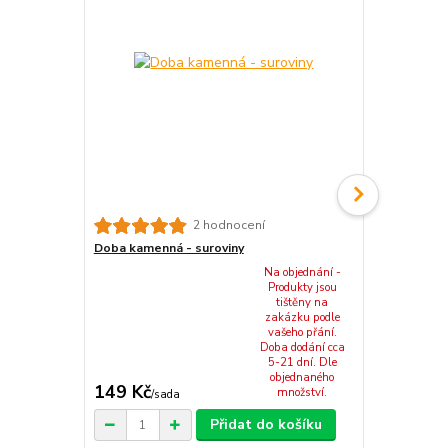
Miska kame
2 hodnocení
Doba kamenná - suroviny
Na objednání -
Produkty jsou
tištěny na
zakázku podle
vašeho přání.
Doba dodání cca
5-21 dní. Dle
objednaného
149 Kč
162 Kč
množství.
/
sada
/
ks
Přidat do košíku