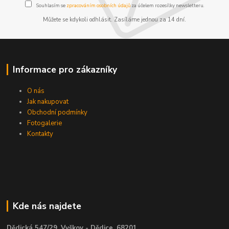
Souhlasím se
zpracováním osobních údajů
za účelem rozesílky newsletteru.
Můžete se kdykoli odhlásit. Zasíláme jednou za 14 dní.
Informace pro zákazníky
O nás
Jak nakupovat
Obchodní podmínky
Fotogalerie
Kontakty
Kde nás najdete
Dědická 547/29, Vyškov - Dědice, 68201