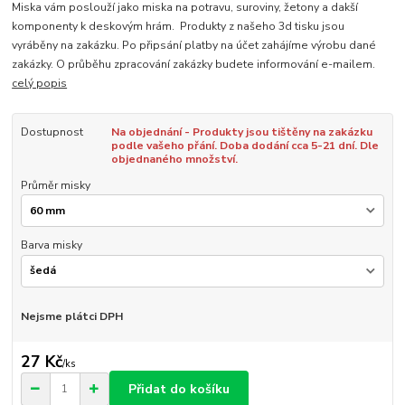
Miska vám poslouží jako miska na potravu, suroviny, žetony a dakší
komponenty k deskovým hrám. Produkty z našeho 3d tisku jsou
vyráběny na zakázku. Po připsání platby na účet zahájíme výrobu dané
zakázky. O průběhu zpracování zakázky budete informování e-mailem.
celý popis
Dostupnost
Na objednání - Produkty jsou tištěny na zakázku
podle vašeho přání. Doba dodání cca 5-21 dní. Dle
objednaného množství.
Průměr misky
Barva misky
Nejsme plátci DPH
27 Kč
/
ks
Přidat do košíku