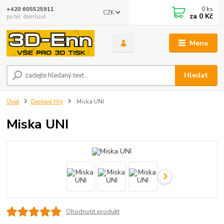
0
ks
+420 605525911
CZK
za
0 Kč
po tel. domluvě
Menu
Hledat
Úvod
Deskové Hry
Miska UNI
Miska UNI
Ohodnotit produkt