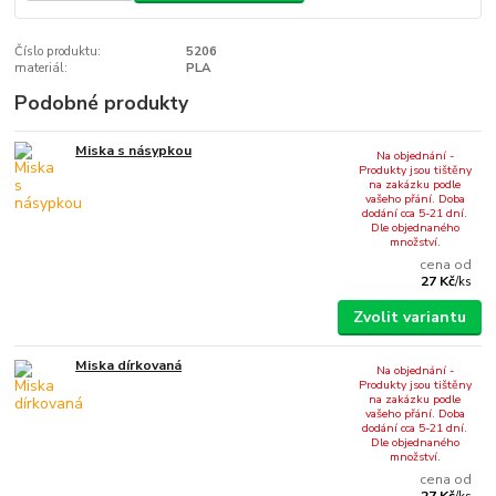
Číslo produktu:
5206
materiál:
PLA
Podobné produkty
Miska s násypkou
Na objednání -
Produkty jsou tištěny
na zakázku podle
vašeho přání. Doba
dodání cca 5-21 dní.
Dle objednaného
množství.
cena od
27 Kč
/
ks
Zvolit variantu
Miska dírkovaná
Na objednání -
Produkty jsou tištěny
na zakázku podle
vašeho přání. Doba
dodání cca 5-21 dní.
Dle objednaného
množství.
cena od
27 Kč