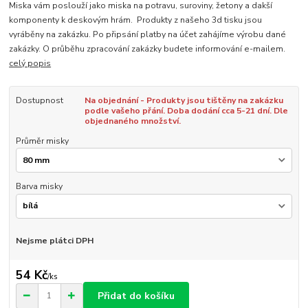
Miska vám poslouží jako miska na potravu, suroviny, žetony a dakší
komponenty k deskovým hrám. Produkty z našeho 3d tisku jsou
vyráběny na zakázku. Po připsání platby na účet zahájíme výrobu dané
zakázky. O průběhu zpracování zakázky budete informování e-mailem.
celý popis
Dostupnost
Na objednání - Produkty jsou tištěny na zakázku
podle vašeho přání. Doba dodání cca 5-21 dní. Dle
objednaného množství.
Průměr misky
Barva misky
Nejsme plátci DPH
54 Kč
/
ks
Přidat do košíku