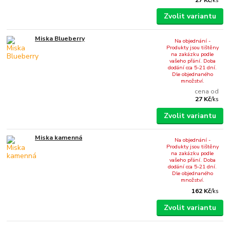
/
ks
Zvolit variantu
Miska Blueberry
Na objednání -
Produkty jsou tištěny
na zakázku podle
vašeho přání. Doba
dodání cca 5-21 dní.
Dle objednaného
množství.
cena od
27 Kč
/
ks
Zvolit variantu
Miska kamenná
Na objednání -
Produkty jsou tištěny
na zakázku podle
vašeho přání. Doba
dodání cca 5-21 dní.
Dle objednaného
množství.
162 Kč
/
ks
Zvolit variantu