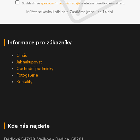
Souhlasím se
zpracováním osobních údajů
za účelem rozesílky newsletteru.
Můžete se kdykoli odhlásit. Zasíláme jednou za 14 dní.
Informace pro zákazníky
O nás
Jak nakupovat
Obchodní podmínky
Fotogalerie
Kontakty
Kde nás najdete
Dědická 547/29, Vyškov - Dědice, 68201