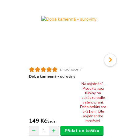
Miska kame
2 hodnocení
Doba kamenná - suroviny
Na objednání -
Produkty jsou
tištěny na
zakázku podle
vašeho přání.
Doba dodání cca
5-21 dní. Dle
objednaného
149 Kč
162 Kč
množství.
/
sada
/
ks
Přidat do košíku