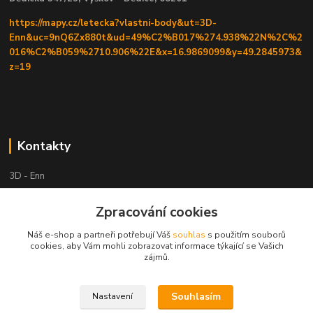
https://mapy.cz/letecka?vlastni-body&ut=3D-
Enn&uc=9nQ6Zx880t&ud=49%C2%B017%274.938%22N%2C%2
016%C2%B059%2710.906%22E&x=16.9869099&y=49.2845973&
z=19
Kontakty
3D - Enn
Zpracování cookies
+420 605525911
po tel. domluvě
Náš e-shop a partneři potřebují Váš
souhlas
s použitím souborů
cookies, aby Vám mohli zobrazovat informace týkající se Vašich
tisk-3d@seznam.cz
zájmů.
Souhlasím
Nastavení