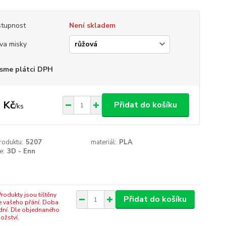
tupnost
Není skladem
va misky
sme plátci DPH
 Kč
Přidat do košíku
/
ks
roduktu:
5207
materiál:
PLA
e:
3D - Enn
rodukty jsou tištěny
Přidat do košíku
e vašeho přání. Doba
dní. Dle objednaného
ožství.