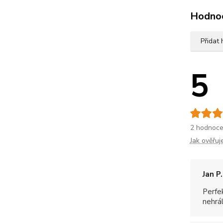
Hodno
Přidat
5
2 hodnoce
Jak ověřu
Jan P.
Perfe
nehráli