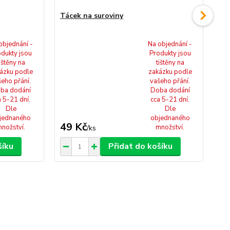
Tácek na suroviny
Mis
objednání -
Na objednání -
dukty jsou
Produkty jsou
ištěny na
tištěny na
ázku podle
zakázku podle
šeho přání.
vašeho přání.
ba dodání
Doba dodání
a 5-21 dní.
cca 5-21 dní.
Dle
Dle
jednaného
objednaného
49 Kč
49
nožství.
množství.
/
ks
šíku
Přidat do košíku