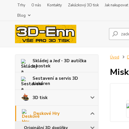
Trhy
O nás
Kontakty
Zakázkový 3D tisk
Jak nakupovat
Blog
Úvod
D
Skládej a Jeď - 3D autíčka
z kostek
Misk
Sestavení a servis 3D
tiskáren
3D tisk
Deskové Hry
Originální 3D doplňky