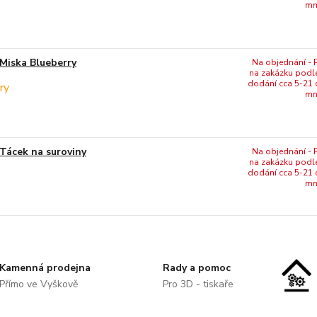
mn
Miska Blueberry
Na objednání - P
na zakázku podl
dodání cca 5-21 
mn
Tácek na suroviny
Na objednání - P
na zakázku podl
dodání cca 5-21 
mn
Kamenná prodejna
Rady a pomoc
Přímo ve Vyškově
Pro 3D - tiskaře