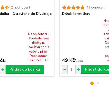
2 hodnocení
4 hodnocení
dulka - Otrevřeno do Divukraje
Držák karet listy
Na 
Pro
t
Na objednání -
zak
Produkty jsou
va
tištěny na
Do
zakázku podle
cc
vašeho přání.
Doba dodání
ob
č
49 Kč
cca 12-21 dní.
m
/
ks
/
sada
Přidat do košíku
Přidat do ko