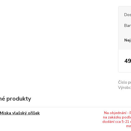
Dos
Bar
Nej
49
Číslo p
Výrobc
é produkty
Miska vlašský oříšek
Na objednání - P
na zakázku podl
dodání cca 5-21 
mn