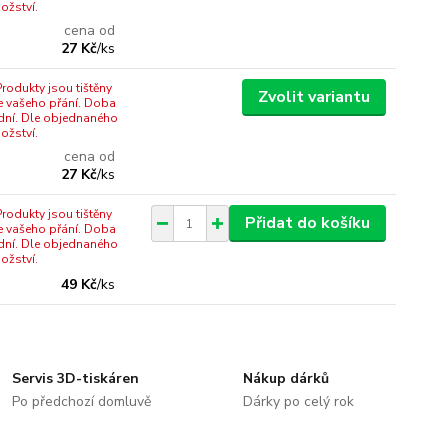
ožství.
cena od
27 Kč
/
ks
rodukty jsou tištěny
Zvolit variantu
e vašeho přání. Doba
dní. Dle objednaného
ožství.
cena od
27 Kč
/
ks
rodukty jsou tištěny
Přidat do košíku
e vašeho přání. Doba
dní. Dle objednaného
ožství.
49 Kč
/
ks
Servis 3D-tiskáren
Nákup dárků
Po předchozí domluvě
Dárky po celý rok