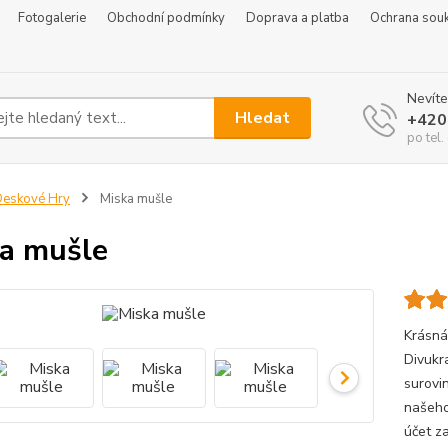
Fotogalerie
Obchodní podmínky
Doprava a platba
Ochrana sou
Nevíte
Hledat
+420
po tel
eskové Hry
Miska mušle
a mušle
Krásná
Divukr
surovi
našeho
účet z