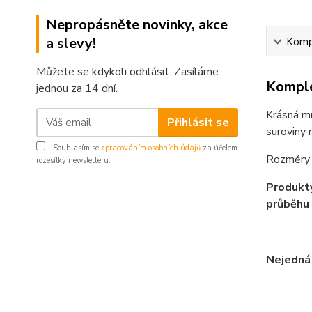
Nepropásněte novinky, akce
a slevy!
Kompl
Můžete se kdykoli odhlásit. Zasíláme
Komple
jednou za 14 dní.
Krásná mi
Přihlásit se
suroviny 
Souhlasím se
zpracováním osobních údajů
za účelem
Rozměry 
rozesílky newsletteru.
Produkty
průběhu 
Nejedná 