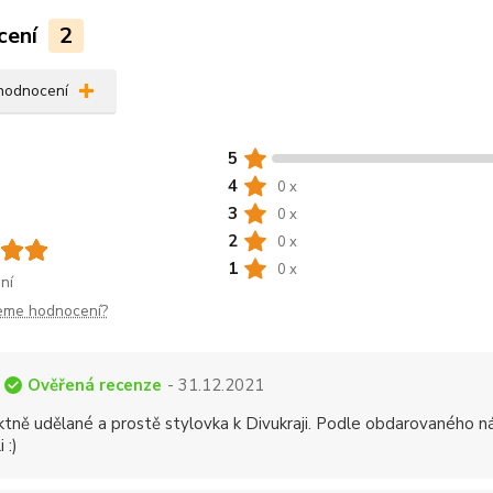
cení
2
 hodnocení
5
4
0 x
3
0 x
2
0 x
1
0 x
ní
jeme hodnocení?
Ověřená recenze
- 31.12.2021
ktně udělané a prostě stylovka k Divukraji. Podle obdarovaného 
 :)