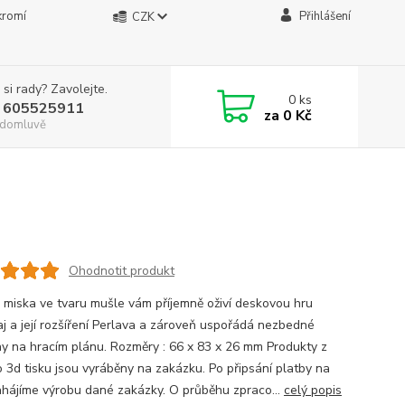
kromí
Přihlášení
CZK
 si rady? Zavolejte.
0
ks
 605525911
za
0 Kč
. domluvě
Ohodnotit produkt
 miska ve tvaru mušle vám příjemně oživí deskovou hru
aj a její rozšíření Perlava a zároveň uspořádá nezbedné
ny na hracím plánu. Rozměry : 66 x 83 x 26 mm Produkty z
 3d tisku jsou vyráběny na zakázku. Po připsání platby na
ahájíme výrobu dané zakázky. O průběhu zpraco...
celý popis