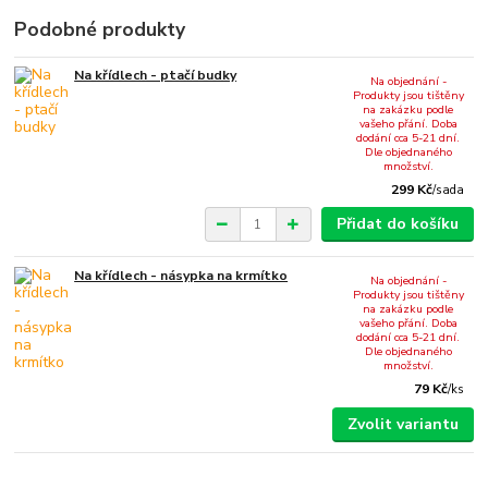
Podobné produkty
Na křídlech - ptačí budky
Na objednání -
Produkty jsou tištěny
na zakázku podle
vašeho přání. Doba
dodání cca 5-21 dní.
Dle objednaného
množství.
299 Kč
/
sada
Přidat do košíku
Na křídlech - násypka na krmítko
Na objednání -
Produkty jsou tištěny
na zakázku podle
vašeho přání. Doba
dodání cca 5-21 dní.
Dle objednaného
množství.
79 Kč
/
ks
Zvolit variantu