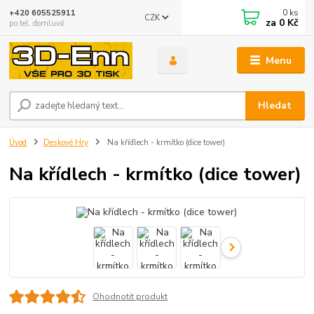
0
ks
+420 605525911
CZK
za
0 Kč
po tel. domluvě
Menu
Hledat
Úvod
Deskové Hry
Na křídlech - krmítko (dice tower)
Na křídlech - krmítko (dice tower)
Ohodnotit produkt