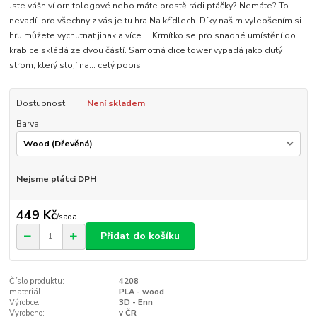
Jste vášniví ornitologové nebo máte prostě rádi ptáčky? Nemáte? To
nevadí, pro všechny z vás je tu hra Na křídlech. Díky našim vylepšením si
hru můžete vychutnat jinak a více. Krmítko se pro snadné umístění do
krabice skládá ze dvou částí. Samotná dice tower vypadá jako dutý
strom, který stojí na...
celý popis
Dostupnost
Není skladem
Barva
Nejsme plátci DPH
449 Kč
/
sada
Přidat do košíku
Číslo produktu:
4208
materiál:
PLA - wood
Výrobce:
3D - Enn
Vyrobeno:
v ČR