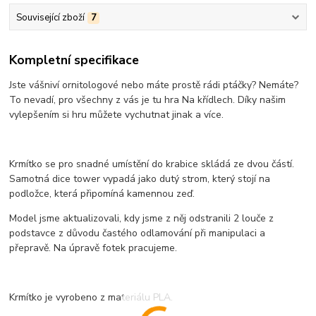
Související zboží
7
Kompletní specifikace
Jste vášniví ornitologové nebo máte prostě rádi ptáčky? Nemáte?
To nevadí, pro všechny z vás je tu hra Na křídlech. Díky našim
vylepšením si hru můžete vychutnat jinak a více.
Krmítko se pro snadné umístění do krabice skládá ze dvou částí.
Samotná dice tower vypadá jako dutý strom, který stojí na
podložce, která připomíná kamennou zeď.
Model jsme aktualizovali, kdy jsme z něj odstranili 2 louče z
podstavce z důvodu častého odlamování při manipulaci a
přepravě. Na úpravě fotek pracujeme.
Krmítko je vyrobeno z materiálu PLA.