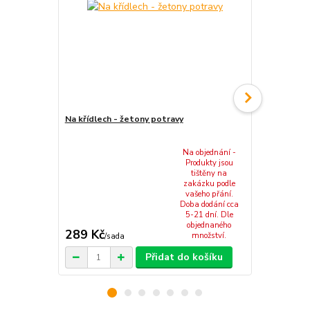
Na křídlech - žetony potravy
Na křídlech 
Na objednání -
Produkty jsou
tištěny na
zakázku podle
vašeho přání.
Doba dodání cca
5-21 dní. Dle
objednaného
289 Kč
69 Kč
množství.
/
sada
/
ks
Přidat do košíku