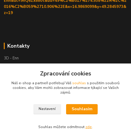
Enn&uc=9nQ6Zx880t&ud=49%C2%B017%274.938%22N%2C%2
016%C2%B059%2710.906%22E&x=16.9869099&y=49.2845973&
z=19
Kontakty
3D - Enn
+420 605525911
Zpracování cookies
po tel. domluvě
Náš e-shop a partneři potřebují Váš
souhlas
s použitím souborů
cookies, aby Vám mohli zobrazovat informace týkající se Vašich
tisk-3d@seznam.cz
zájmů.
Souhlasím
Nastavení
Souhlas můžete odmítnout
zde
.