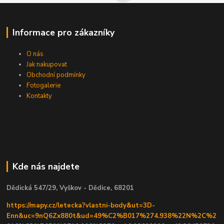
Informace pro zákazníky
O nás
Jak nakupovat
Obchodní podmínky
Fotogalerie
Kontakty
Kde nás najdete
Dědická 547/29, Vyškov - Dědice, 68201
https://mapy.cz/letecka?vlastni-body&ut=3D-
Enn&uc=9nQ6Zx880t&ud=49%C2%B017%274.938%22N%2C%2