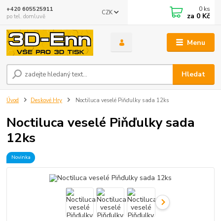
0
ks
+420 605525911
CZK
za
0 Kč
po tel. domluvě
Menu
Hledat
Úvod
Deskové Hry
Noctiluca veselé Piňďulky sada 12ks
Noctiluca veselé Piňďulky sada
12ks
Novinka