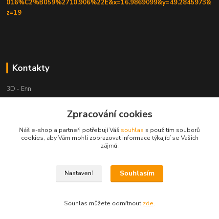
016%C2%B059%2710.906%22E&x=16.9869099&y=49.2845973&
z=19
Kontakty
3D - Enn
+420 605525911
Zpracování cookies
po tel. domluvě
Náš e-shop a partneři potřebují Váš
souhlas
s použitím souborů
cookies, aby Vám mohli zobrazovat informace týkající se Vašich
tisk-3d@seznam.cz
zájmů.
Souhlasím
Nastavení
Souhlas můžete odmítnout
zde
.
Vytvořeno na
Eshop-rychle.cz