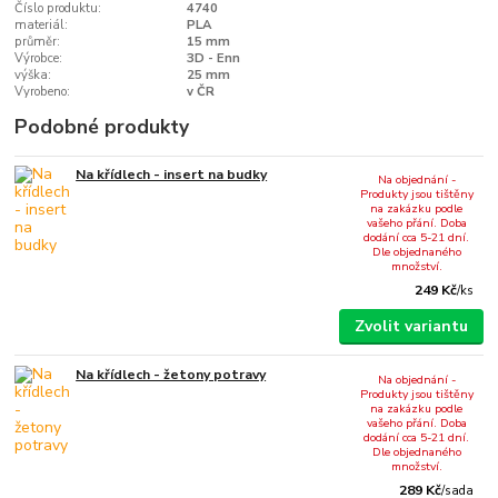
Číslo produktu:
4740
materiál:
PLA
průměr:
15 mm
Výrobce:
3D - Enn
výška:
25 mm
Vyrobeno:
v ČR
Podobné produkty
Na křídlech - insert na budky
Na objednání -
Produkty jsou tištěny
na zakázku podle
vašeho přání. Doba
dodání cca 5-21 dní.
Dle objednaného
množství.
249 Kč
/
ks
Zvolit variantu
Na křídlech - žetony potravy
Na objednání -
Produkty jsou tištěny
na zakázku podle
vašeho přání. Doba
dodání cca 5-21 dní.
Dle objednaného
množství.
289 Kč
/
sada