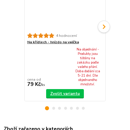
Na křídlech 
4 hodnocení
Na křídlech - hnízdo na vajíčka
Na objednání -
Produkty jsou
tištěny na
zakázku podle
vašeho přání.
Doba dodání cca
5-21 dní. Dle
cena od
objednaného
79 Kč
289 Kč
množství.
/
ks
/
sa
Zvolit variantu
Zboží zařazeno v kategoriích