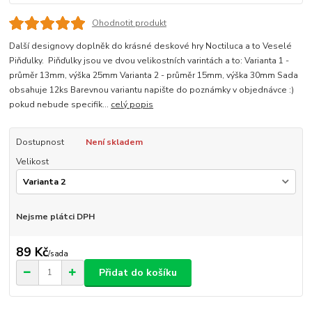
Ohodnotit produkt
Další designovy doplněk do krásné deskové hry Noctiluca a to Veselé
Piňďulky. Piňďulky jsou ve dvou velikostních varintách a to: Varianta 1 -
průměr 13mm, výška 25mm Varianta 2 - průměr 15mm, výška 30mm Sada
obsahuje 12ks Barevnou variantu napište do poznámky v objednávce :)
pokud nebude specifik...
celý popis
Dostupnost
Není skladem
Velikost
Nejsme plátci DPH
89 Kč
/
sada
Přidat do košíku