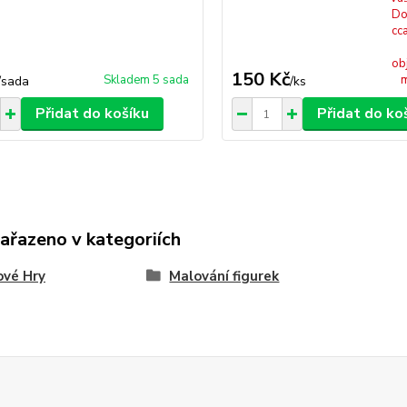
Do
cc
ob
150 Kč
Skladem 5 sada
m
/
sada
/
ks
Přidat do košíku
Přidat do ko
zařazeno v kategoriích
ové Hry
Malování figurek