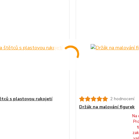
ětců s plastovou rukojetí
2 hodnocení
Držák na malování figurek
Na 
Pro
t
zak
va