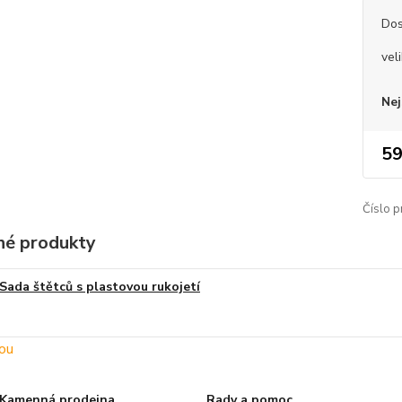
Dos
vel
Nej
59
Číslo p
é produkty
Sada štětců s plastovou rukojetí
Kamenná prodejna
Rady a pomoc