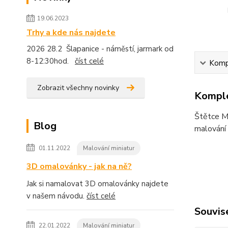
19.06.2023
Trhy a kde nás najdete
2026 28.2 Šlapanice - náměstí, jarmark od
8-12:30hod.
číst celé
Kompl
Zobrazit všechny novinky
Komple
Štětce Ma
Blog
malování 
01.11.2022
Malování miniatur
3D omalovánky - jak na ně?
Jak si namalovat 3D omalovánky najdete
v našem návodu.
číst celé
Souvise
22.01.2022
Malování miniatur