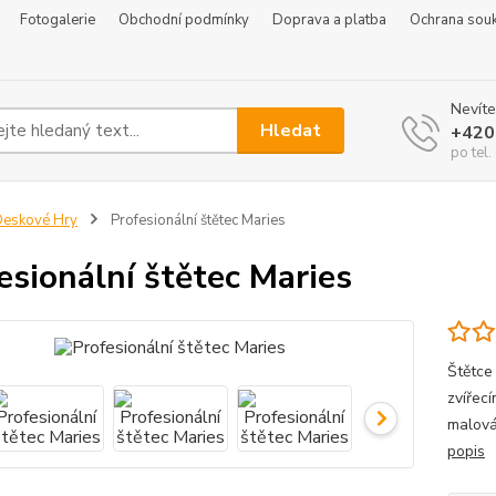
Fotogalerie
Obchodní podmínky
Doprava a platba
Ochrana sou
Nevíte
Hledat
+420
po tel
eskové Hry
Profesionální štětec Maries
esionální štětec Maries
Štětce
zvířec
malová
popis