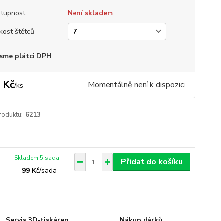
tupnost
Není skladem
ikost štětců
sme plátci DPH
 Kč
Momentálně není k dispozici
/
ks
roduktu:
6213
Skladem 5 sada
Přidat do košíku
99 Kč
/
sada
Servis 3D-tiskáren
Nákup dárků