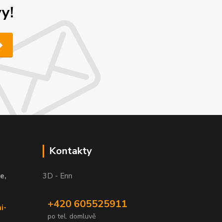
y!
Kontakty
e,
3D - Enn
+420 605525911
i-
po tel. domluvě