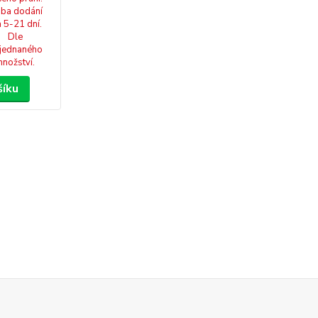
ba dodání
a 5-21 dní.
Dle
jednaného
nožství.
šíku