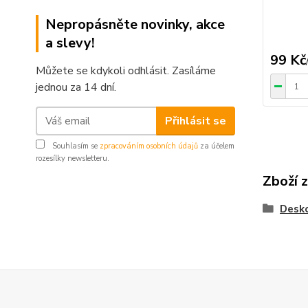
Nepropásněte novinky, akce
a slevy!
99 Kč
Můžete se kdykoli odhlásit. Zasíláme
jednou za 14 dní.
Přihlásit se
Souhlasím se
zpracováním osobních údajů
za účelem
rozesílky newsletteru.
Zboží 
Desk