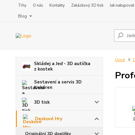
Trhy
O nás
Kontakty
Zakázkový 3D tisk
Jak nakupovat
Blog
Úvod
D
Skládej a Jeď - 3D autíčka
z kostek
Prof
Sestavení a servis 3D
tiskáren
3D tisk
Deskové Hry
Originální 3D doplňky