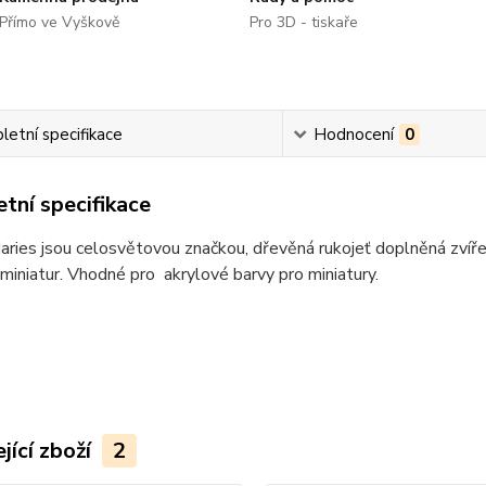
Přímo ve Vyškově
Pro 3D - tiskaře
etní specifikace
Hodnocení
0
tní specifikace
ries jsou celosvětovou značkou, dřevěná rukojeť doplněná zvíř
miniatur. Vhodné pro akrylové barvy pro miniatury.
jící zboží
2