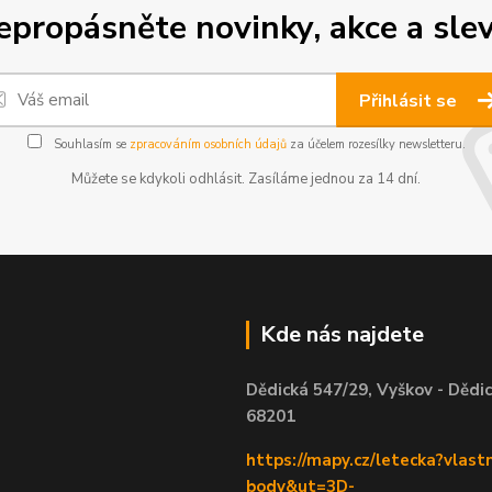
epropásněte novinky, akce a slev
Přihlásit se
Souhlasím se
zpracováním osobních údajů
za účelem rozesílky newsletteru.
Můžete se kdykoli odhlásit. Zasíláme jednou za 14 dní.
Kde nás najdete
Dědická 547/29, Vyškov - Dědic
68201
https://mapy.cz/letecka?vlastn
body&ut=3D-