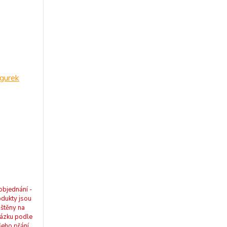
objednání -
dukty jsou
ištěny na
ázku podle
šeho přání.