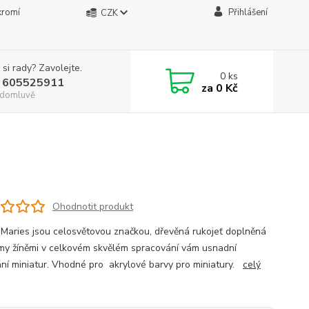
kromí
Přihlášení
CZK
 si rady? Zavolejte.
0
ks
 605525911
za
0 Kč
. domluvě
Ohodnotit produkt
 Maries jsou celosvětovou značkou, dřevěná rukojeť doplněná
ímy žíněmi v celkovém skvělém spracování vám usnadní
ní miniatur. Vhodné pro akrylové barvy pro miniatury.
celý