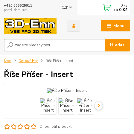
0
ks
+420 605525911
CZK
za
0 Kč
po tel. domluvě
Menu
Hledat
Úvod
Deskové Hry
Říše Příšer - Insert
Říše Příšer - Insert
Ohodnotit produkt