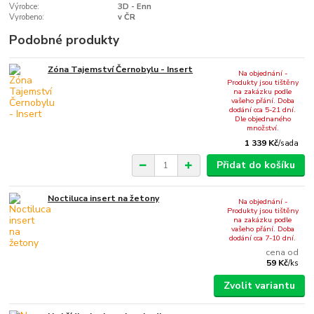
Výrobce:
3D - Enn
Vyrobeno:
v ČR
Podobné produkty
Zóna Tajemství Černobylu - Insert
Na objednání -
Produkty jsou tištěny
na zakázku podle
vašeho přání. Doba
dodání cca 5-21 dní.
Dle objednaného
množství.
1 339 Kč
/
sada
Přidat do košíku
Noctiluca insert na žetony
Na objednání -
Produkty jsou tištěny
na zakázku podle
vašeho přání. Doba
dodání cca 7-10 dní.
cena od
59 Kč
/
ks
Zvolit variantu