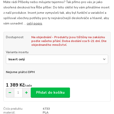
Máte rádi Příšerky nebo milujete tajemno? Tak přímo pro vás je jako
stvořená desková hra Říše příšer. Do této skělé hry vám přinášíme insert
z naší produkce. Insert jsme vymysleli tak, aby byl funkční a variabilní a
splňoval všechny potřeby pro ty nejnáročnejší deskohráče a hlavně, aby
vám usnadnil ...
celý popis
Dostupnost
Na objednání - Produkty jsou tištěny na zakázku
podle vašeho přání. Doba dodání cca 5-21 dní. Dle
objednaného množství.
Varianta insertu
Nejsme plátci DPH
1 389 Kč
/
sada
Přidat do košíku
Číslo produktu:
4733
materiál:
PLA