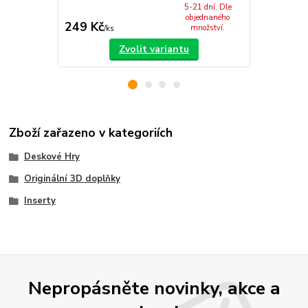
5-21 dní. Dle
objednaného
249 Kč
279 Kč
množství.
/
ks
/
sa
Zvolit variantu
Zboží zařazeno v kategoriích
Deskové Hry
Originální 3D doplňky
Inserty
Nepropásněte novinky, akce a