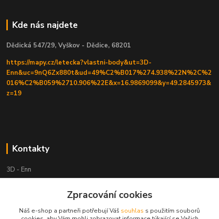
Kde nás najdete
Dědická 547/29, Vyškov - Dědice, 68201
https://mapy.cz/letecka?vlastni-body&ut=3D-
Enn&uc=9nQ6Zx880t&ud=49%C2%B017%274.938%22N%2C%2
016%C2%B059%2710.906%22E&x=16.9869099&y=49.2845973&
z=19
Kontakty
3D - Enn
Zpracování cookies
+420 605525911
po tel. domluvě
Náš e-shop a partneři potřebují Váš
souhlas
s použitím souborů
cookies, aby Vám mohli zobrazovat informace týkající se Vašich