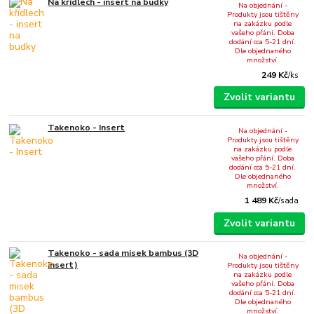
Na křídlech - insert na budky
Na objednání -
Produkty jsou tištěny
na zakázku podle
vašeho přání. Doba
dodání cca 5-21 dní.
Dle objednaného
množství.
249 Kč
/
ks
Zvolit variantu
Takenoko - Insert
Na objednání -
Produkty jsou tištěny
na zakázku podle
vašeho přání. Doba
dodání cca 5-21 dní.
Dle objednaného
množství.
1 489 Kč
/
sada
Zvolit variantu
Takenoko - sada misek bambus (3D
Na objednání -
insert)
Produkty jsou tištěny
na zakázku podle
vašeho přání. Doba
dodání cca 5-21 dní.
Dle objednaného
množství.