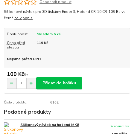
Ohodnotit produkt
Silikonové návlek pro 3D tiskárny Ender 3, Hotend CR-10 CR-10S Barva
černá
celý popis
Dostupnost
Skladem 6 ks
Cena před
119 Kč
slevou
Nejsme plátci DPH
100 Kč
/
ks
Přidat do košíku
Číslo produktu:
6162
Podobné produkty
Silikonový návlek na hotend MK8
Skladem 9 ks
100 Kč