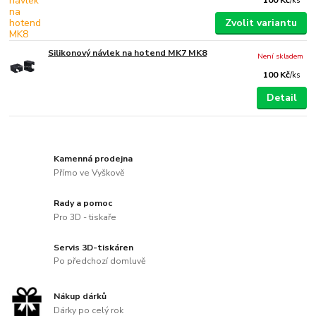
/
ks
Zvolit variantu
Silikonový návlek na hotend MK7 MK8
Není skladem
100 Kč
/
ks
Detail
Kamenná prodejna
Přímo ve Vyškově
Rady a pomoc
Pro 3D - tiskaře
Servis 3D-tiskáren
Po předchozí domluvě
Nákup dárků
Dárky po celý rok