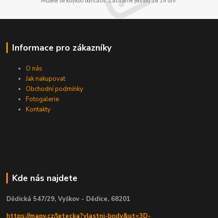
Můžete se kdykoli odhlásit. Zasíláme jednou za 14 dní.
Informace pro zákazníky
O nás
Jak nakupovat
Obchodní podmínky
Fotogalerie
Kontakty
Kde nás najdete
Dědická 547/29, Vyškov - Dědice, 68201
https://mapy.cz/letecka?vlastni-body&ut=3D-