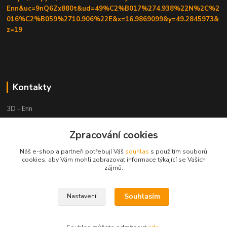
Enn&uc=9nQ6Zx880t&ud=49%C2%B017%274.938%22N%2C%2
016%C2%B059%2710.906%22E&x=16.9869099&y=49.2845973&
z=19
Kontakty
3D - Enn
Zpracování cookies
+420 605525911
po tel. domluvě
Náš e-shop a partneři potřebují Váš
souhlas
s použitím souborů
cookies, aby Vám mohli zobrazovat informace týkající se Vašich
tisk-3d@seznam.cz
zájmů.
Souhlasím
Nastavení