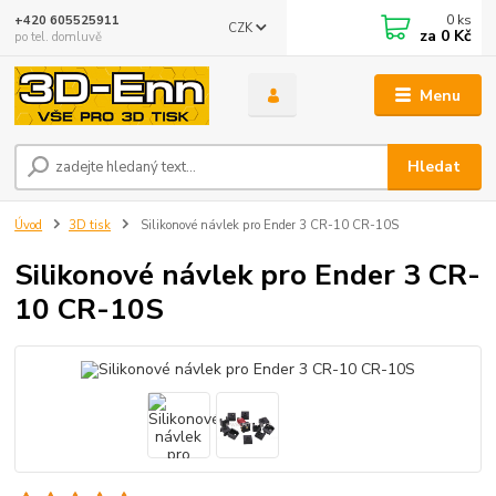
0
ks
+420 605525911
CZK
za
0 Kč
po tel. domluvě
Menu
Hledat
Úvod
3D tisk
Silikonové návlek pro Ender 3 CR-10 CR-10S
Silikonové návlek pro Ender 3 CR-
10 CR-10S