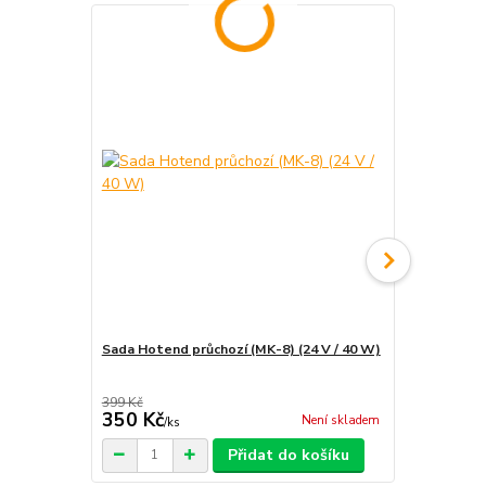
Sada Hotend průchozí (MK-8) (24 V / 40 W)
Sada Hotend
20) (24 V / 
399 Kč
350 Kč
375 Kč
Není skladem
/
ks
/
ks
Přidat do košíku