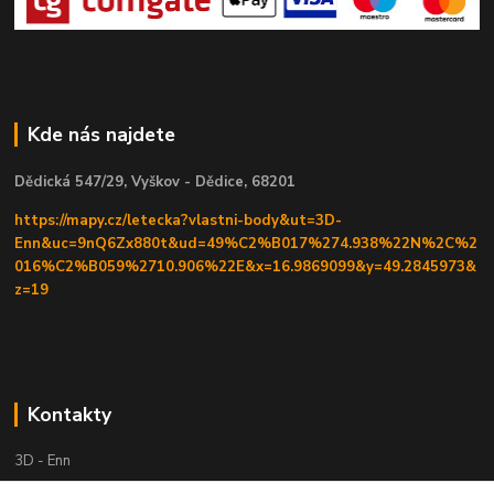
Kde nás najdete
Dědická 547/29, Vyškov - Dědice, 68201
https://mapy.cz/letecka?vlastni-body&ut=3D-
Enn&uc=9nQ6Zx880t&ud=49%C2%B017%274.938%22N%2C%2
016%C2%B059%2710.906%22E&x=16.9869099&y=49.2845973&
z=19
Kontakty
3D - Enn