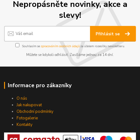
Nepropásněte novinky, akce a
slevy!
Přihlásit se
Souhlasím se
zpracováním osobních údajů
za účelem rozesílky newsletteru.
Můžete se kdykoli odhlásit. Zasíláme jednou za 14 dní.
Informace pro zákazníky
O nás
Jak nakupovat
Obchodní podmínky
Fotogalerie
Kontakty