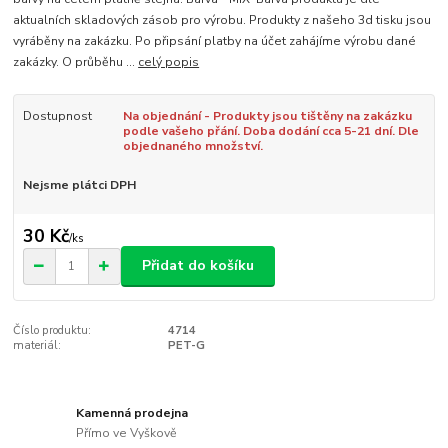
aktualních skladových zásob pro výrobu. Produkty z našeho 3d tisku jsou
vyráběny na zakázku. Po připsání platby na účet zahájíme výrobu dané
zakázky. O průběhu ...
celý popis
Dostupnost
Na objednání - Produkty jsou tištěny na zakázku
podle vašeho přání. Doba dodání cca 5-21 dní. Dle
objednaného množství.
Nejsme plátci DPH
30 Kč
/
ks
Přidat do košíku
Číslo produktu:
4714
materiál:
PET-G
Kamenná prodejna
Přímo ve Vyškově