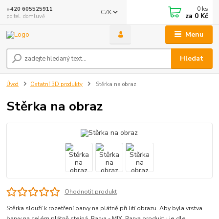
0
ks
+420 605525911
CZK
za
0 Kč
po tel. domluvě
Menu
Hledat
Úvod
Ostatní 3D produkty
Stěrka na obraz
Stěrka na obraz
Ohodnotit produkt
Stěrka slouží k rozetření barvy na plátně při lití obrazu. Aby byla vrstva
barvy na celém plátně stejná. Barva - MIX Barva produktu je dle