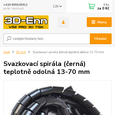
0
ks
+420 605525911
CZK
za
0 Kč
po tel. domluvě
Menu
Hledat
Úvod
3D tisk
Svazkovací spirála (černá) teplotně odolná 13-70 mm
Svazkovací spirála (černá)
teplotně odolná 13-70 mm