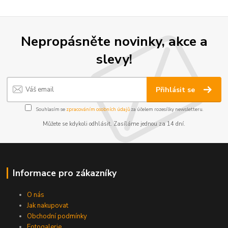
Nepropásněte novinky, akce a
slevy!
Přihlásit se
Souhlasím se
zpracováním osobních údajů
za účelem rozesílky newsletteru.
Můžete se kdykoli odhlásit. Zasíláme jednou za 14 dní.
Informace pro zákazníky
O nás
Jak nakupovat
Obchodní podmínky
Fotogalerie