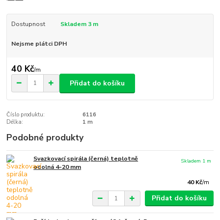
Dostupnost
Skladem 3 m
Nejsme plátci DPH
40 Kč
/
m
Přidat do košíku
Číslo produktu:
6116
Délka:
1 m
Podobné produkty
Svazkovací spirála (černá) teplotně
Skladem 1 m
odolná 4-20 mm
40 Kč
/
m
Přidat do košíku