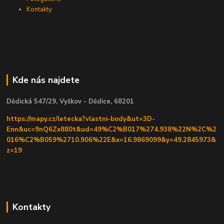
Kontakty
Kde nás najdete
Dědická 547/29, Vyškov - Dědice, 68201
https://mapy.cz/letecka?vlastni-body&ut=3D-
Enn&uc=9nQ6Zx880t&ud=49%C2%B017%274.938%22N%2C%2
016%C2%B059%2710.906%22E&x=16.9869099&y=49.2845973&
z=19
Kontakty