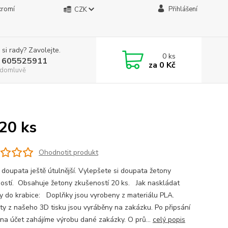
kromí
Přihlášení
CZK
 si rady? Zavolejte.
0
ks
 605525911
za
0 Kč
. domluvě
20 ks
Ohodnotit produkt
 doupata ještě útulnější. Vylepšete si doupata žetony
ostí. Obsahuje žetony zkušeností 20 ks. Jak naskládat
y do krabice: Doplňky jsou vyrobeny z materiálu PLA.
ty z našeho 3D tisku jsou vyráběny na zakázku. Po připsání
 na účet zahájíme výrobu dané zakázky. O prů...
celý popis