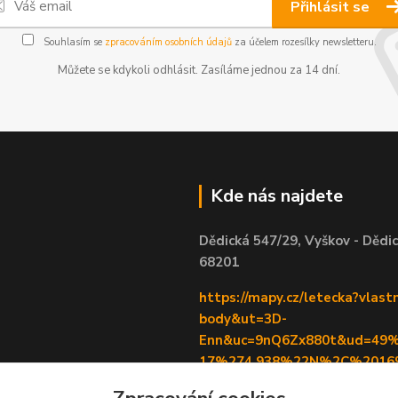
Přihlásit se
Souhlasím se
zpracováním osobních údajů
za účelem rozesílky newsletteru.
Můžete se kdykoli odhlásit. Zasíláme jednou za 14 dní.
Kde nás najdete
Dědická 547/29, Vyškov - Dědic
68201
https://mapy.cz/letecka?vlastn
body&ut=3D-
Enn&uc=9nQ6Zx880t&ud=49
17%274.938%22N%2C%201
059%2710.906%22E&x=16.98