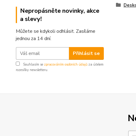
Desk
Nepropásněte novinky, akce
a slevy!
Můžete se kdykoli odhlásit. Zasíláme
jednou za 14 dní.
Přihlásit se
Souhlasím se
zpracováním osobních údajů
za účelem
rozesílky newsletteru.
N