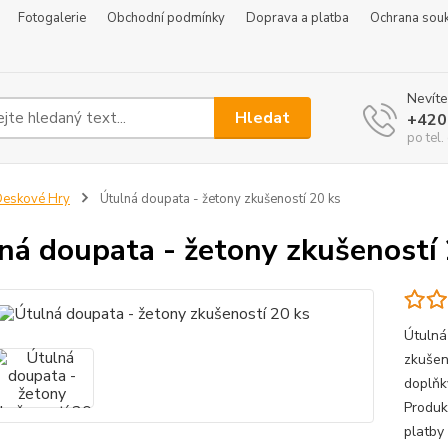
Fotogalerie
Obchodní podmínky
Doprava a platba
Ochrana sou
Nevíte
Hledat
+420
po tel
eskové Hry
Útulná doupata - žetony zkušeností 20 ks
ná doupata - žetony zkušeností 
Útulná
zkušen
doplňk
Produk
platby