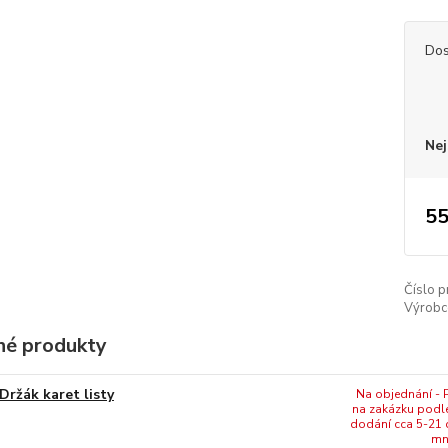
Dos
Nej
55
Číslo p
Výrobc
é produkty
Držák karet listy
Na objednání - P
na zakázku podl
dodání cca 5-21 
mn