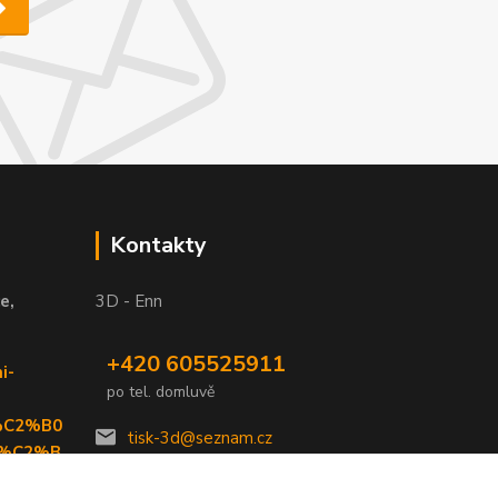
Kontakty
e,
3D - Enn
+420 605525911
i-
po tel. domluvě
%C2%B0
tisk-3d@seznam.cz
6%C2%B
69099&y