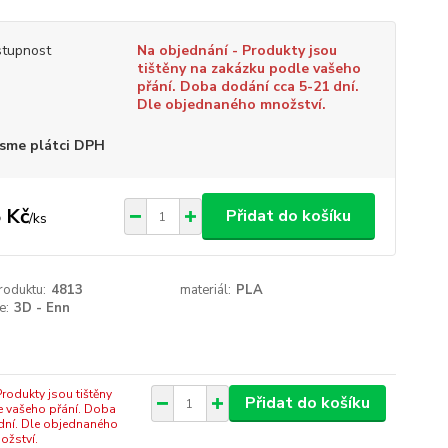
tupnost
Na objednání - Produkty jsou
tištěny na zakázku podle vašeho
přání. Doba dodání cca 5-21 dní.
Dle objednaného množství.
sme plátci DPH
 Kč
Přidat do košíku
/
ks
roduktu:
4813
materiál:
PLA
e:
3D - Enn
rodukty jsou tištěny
Přidat do košíku
e vašeho přání. Doba
dní. Dle objednaného
ožství.