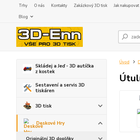
Trhy
O nás
Kontakty
Zakázkový 3D tisk
Jak nakupovat
Blog
Úvod
D
Skládej a Jeď - 3D autíčka
z kostek
Útul
Sestavení a servis 3D
tiskáren
3D tisk
Deskové Hry
Originální 3D doplňky