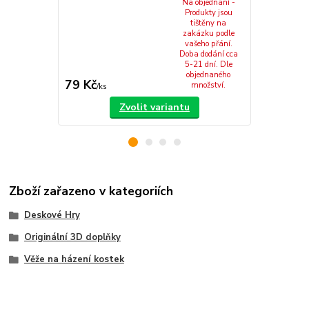
Na objednání -
Produkty jsou
tištěny na
zakázku podle
vašeho přání.
Doba dodání cca
5-21 dní. Dle
objednaného
79 Kč
749 Kč
množství.
/
ks
/
ks
Zvolit variantu
Zboží zařazeno v kategoriích
Deskové Hry
Originální 3D doplňky
Věže na házení kostek