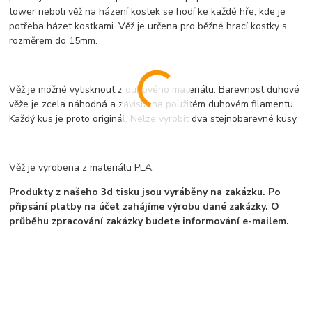
tower neboli věž na házení kostek se hodí ke každé hře, kde je
potřeba házet kostkami. Věž je určena pro běžné hrací kostky s
rozměrem do 15mm.
Věž je možné vytisknout z duhového materiálu. Barevnost duhové
věže je zcela náhodná a závislá na použitém duhovém filamentu.
Každý kus je proto originál. Nelze vyrobit dva stejnobarevné kusy.
Věž je vyrobena z materiálu PLA.
Produkty z našeho 3d tisku jsou vyráběny na zakázku. Po
připsání platby na účet zahájíme výrobu dané zakázky. O
průběhu zpracování zakázky budete informování e-mailem.