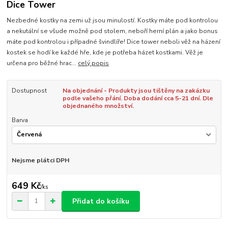
Dice Tower
Nezbedné kostky na zemi už jsou minulostí. Kostky máte pod kontrolou
a nekutální se všude možně pod stolem, neboří herní plán a jako bonus
máte pod kontrolou i případné švindlíře! Dice tower neboli věž na házení
kostek se hodí ke každé hře, kde je potřeba házet kostkami. Věž je
určena pro běžné hrac...
celý popis
Dostupnost
Na objednání - Produkty jsou tištěny na zakázku
podle vašeho přání. Doba dodání cca 5-21 dní. Dle
objednaného množství.
Barva
Nejsme plátci DPH
649 Kč
/
ks
Přidat do košíku