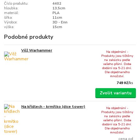
Číslo produktu:
4402
hloubka:
13,5cm
materiál:
PLA
šířka:
11cm
Výrobce:
3D - Enn
výška:
15cm
Podobné produkty
Věž Warhammer
Na objednání -
Produkty jsou tištěny
na zakázku podle
vašeho přání. Doba
dodání cca 5-21 dní.
Dle objednaného
množství.
749 Kč
/
ks
Zvolit variantu
Na křídlech - krmítko (dice tower)
Na objednání -
Produkty jsou tištěny
na zakázku podle
vašeho přání. Doba
dodání cca 5-21 dní.
Dle objednaného
množství.
cena od