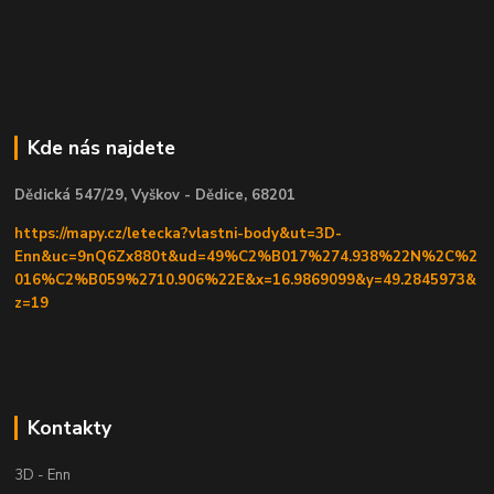
Kde nás najdete
Dědická 547/29, Vyškov - Dědice, 68201
https://mapy.cz/letecka?vlastni-body&ut=3D-
Enn&uc=9nQ6Zx880t&ud=49%C2%B017%274.938%22N%2C%2
016%C2%B059%2710.906%22E&x=16.9869099&y=49.2845973&
z=19
Kontakty
3D - Enn