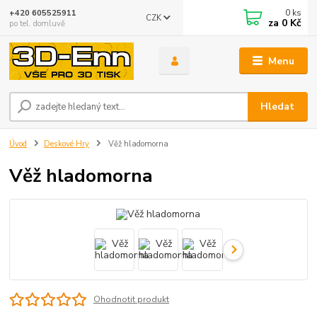
0
ks
+420 605525911
CZK
za
0 Kč
po tel. domluvě
Menu
Hledat
Úvod
Deskové Hry
Věž hladomorna
Věž hladomorna
Ohodnotit produkt