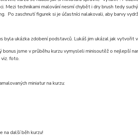
áci. Mezi technikami malování nesmí chybět i dry brush tedy suchý
ing. Po zaschnutí figurek si je účastníci nalakovali, aby barvy vydr
s byla ukázka zdobení podstavců. Lukáš jim ukázal jak vytvořit vo
ý bonus jsme v průběhu kurzu vymysleli minisoutěž o nejlepší n
 viz. foto.
malovaných miniatur na kurzu:
 na další běh kurzu!