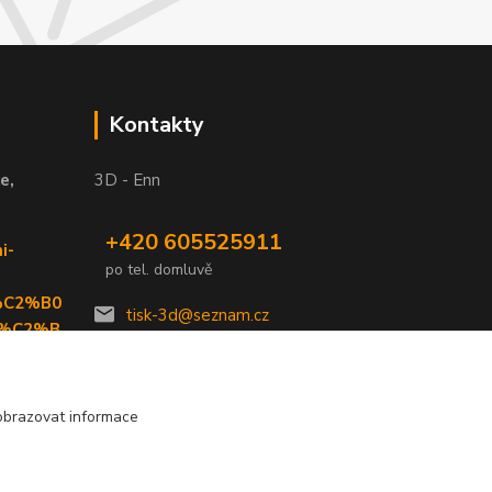
Kontakty
e,
3D - Enn
+420 605525911
i-
po tel. domluvě
%C2%B0
tisk-3d@seznam.cz
6%C2%B
69099&y
obrazovat informace