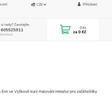
kromí
Přihlášení
CZK
 si rady? Zavolejte.
0
ks
 605525911
za
0 Kč
. domluvě
u Enn ve Vyškově kurz malování miniatur pro začátečníky