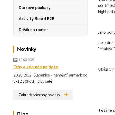
ušetří pr
Dárkové poukazy
highlight
Activity Board B2B
Držák na router
Jako bonu
Jako druh
Novinky
"Hrabiše"
19.06.2023
Trhy a kde nás najdete
Ukázky na
2026 28.2 Šlapanice - náměstí, jarmark od
8-12:30hod.
číst celé
Zobrazit všechny novinky
Těšíme se
Blog