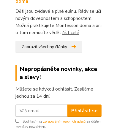
doma
Děti jsou zvídavé a plné elánu. Rády se učí
novým dovednostem a schopnostem.
Možná praktikujete Montessori doma a ani
o tom nemusíte vědět
číst celé
Zobrazit všechny články
Nepropásněte novinky, akce
a slevy!
Můžete se kdykoli odhlásit. Zasíláme
jednou za 14 dní.
Přihlásit se
Souhlasím se
zpracováním osobních údajů
za účelem
rozesílky newsletteru.