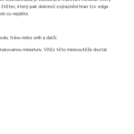
 štětec, který pak dokreslí zvýraznění hran tzv. edge
želi co nejdéle.
du, trávu nebo sníh a další..
amalovanou miniaturu. Vítěz této minisoutěže dostal