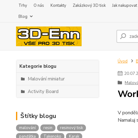
Trhy
O nás
Kontakty
Zakázkový 3D tisk
Jak nakupovat
Blog
Úvod
Kategorie blogu
20
.
07
.
Malování miniatur
Malová
Work
Activity Board
V pondělí
Štítky blogu
Namaluj s
malování
resin
resinový tisk
panďátka
Takenoko
Karak