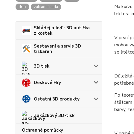
Na kurzu 
drak
základní sada
lektora k
Skládej a Jeď - 3D autíčka
z kostek
V první po
mohou využ
Sestavení a servis 3D
tiskáren
se štětce
3D tisk
Důležitá 
Deskové Hry
potřebné 
Po teoret
Ostatní 3D produkty
štětcem t
barvy, ze
Zakázkový 3D-tisk
Ochranné pomůcky
V druhé p