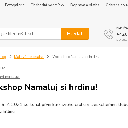
Fotogalerie
Obchodní podmínky
Doprava a platba
Ochrana sou
Nevíte
Hledat
+420
po tel
Blog
Malování miniatur
Workshop Namaluj si hrdinu!
2021
ní miniatur
shop Namaluj si hrdinu!
 5. 7. 2021 se konal první kurz svého druhu v Deskoherním klub
i hrdinu!