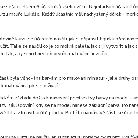
se sešlo celkem 6 účastníků všeho věku. Nejmladším účastníkům
urzu malíře Lukáše. Každý účastník měl nachystaný dárek - mork
lovině kurzu se účastníci naučili, jak si připravit figurku před nane
ít. Také se naučili co je to mokrá paleta, jak si ji vytvořit a jak s
m tak, aby si ho hned při prvním malování nezničili.
část byla věnována barvám pro malování miniatur - jaké druhy bar
k malování a jak se pužívají.
ickém základu došlo k nanesení první vrstvy barvy na model - sp
zv. základování, kdy se na model nanese základní barva. Po nanesen
světlit a ztmavit určité plochy. Po této namáhavé části se účastní
olovině kurzu se naučili jak si miniaturu správně "vytunit". Použí