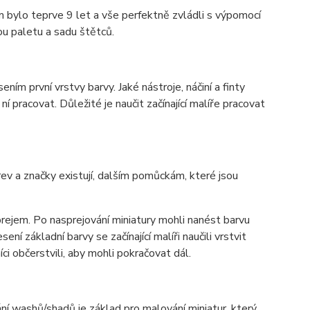
 bylo teprve 9 let a vše perfektně zvládli s výpomocí
ou paletu a sadu štětců.
sením první vrstvy barvy. Jaké nástroje, náčiní a finty
 ní pracovat. Důležité je naučit začínající malíře pracovat
ev a značky existují, dalším pomůckám, které jsou
rejem. Po nasprejování miniatury mohli nanést barvu
í základní barvy se začínající malíři naučili vrstvit
ci občerstvili, aby mohli pokračovat dál.
vání washů/shadů je základ pro malování miniatur, který