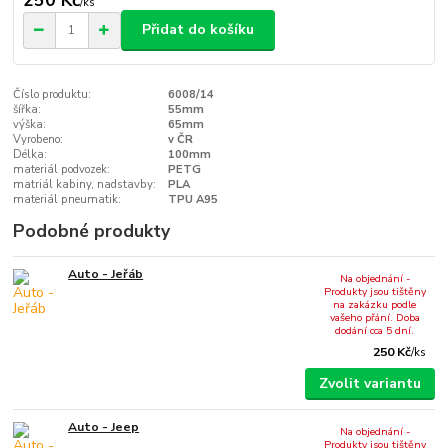
/
ks
Přidat do košíku
Číslo produktu:
6008/14
šířka:
55mm
výška:
65mm
Vyrobeno:
v ČR
Délka:
100mm
materiál podvozek:
PETG
matriál kabiny, nadstavby:
PLA
materiál pneumatik:
TPU A95
Podobné produkty
Auto - Jeřáb
Na objednání -
Produkty jsou tištěny
na zakázku podle
vašeho přání. Doba
dodání cca 5 dní.
250 Kč
/
ks
Zvolit variantu
Auto - Jeep
Na objednání -
Produkty jsou tištěny