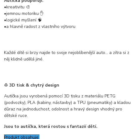
Autíčka podporují:
•kreativitu 🎨
•jemnou motoriku ✋
•logické myšlení 🧠
•a hlavně radost z vlastního výtvoru
Každé dítě si brzy najde to svoje nejoblíbenější auto… a zítra si z
něj klidně udělá jiné.
♻️
3D tisk & chytrý design
Autíčka jsou vyrobená pomocí 3D tisku z materiálu PETG
(podvozky), PLA (kabiny, nástavby) a TPU (pneumatiky) a kladou
důraz na jednoduchost, odolnost a hravý design vhodný pro
dětské ruce.
Jsou to autíčka, která rostou s fantazií dětí.
Produkt obsahuje: