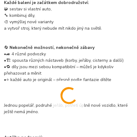
Každé balení je začátkem dobrodružství:
🧩 sestav si vlastní auto,
🔧 kombinuj díly,
🎨 vymýšlej nové varianty
a vytvoř stroj, který nebude mít nikdo jiný na světě.
🔄
Nekonečně možností, nekonečně zábavy
•🚙 4 různé podvozky
•🏗️ spousta různých nástaveb (korby, jeřáby, cisterny a další)
•🔁 díly jsou mezi sebou kompatibilní – můžeš je kdykoliv
přehazovat a měnit
•⭐ každé auto je originál – přesně podle fantazie dítěte
Jednou popelář, podruhé jeřáb, potřetí úplně nové vozidlo, které
ještě nemá jméno.