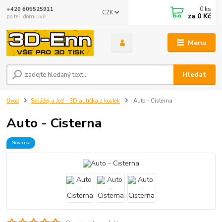
0
ks
+420 605525911
CZK
za
0 Kč
po tel. domluvě
Menu
Hledat
Úvod
Skládej a Jeď - 3D autíčka z kostek
Auto - Cisterna
Auto - Cisterna
Novinka