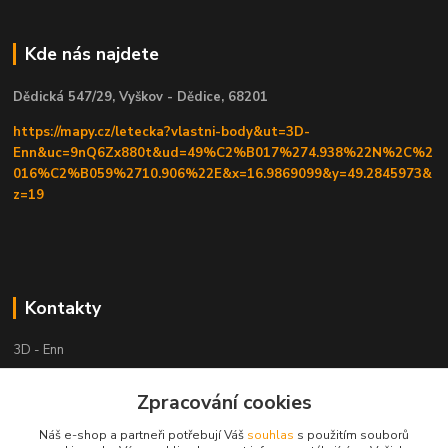
Kde nás najdete
Dědická 547/29, Vyškov - Dědice, 68201
https://mapy.cz/letecka?vlastni-body&ut=3D-
Enn&uc=9nQ6Zx880t&ud=49%C2%B017%274.938%22N%2C%2
016%C2%B059%2710.906%22E&x=16.9869099&y=49.2845973&
z=19
Kontakty
3D - Enn
+420 605525911
Zpracování cookies
po tel. domluvě
Náš e-shop a partneři potřebují Váš
souhlas
s použitím souborů