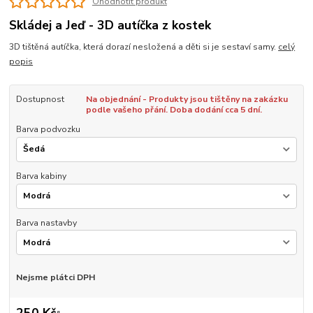
Ohodnotit produkt
Skládej a Jeď - 3D autíčka z kostek
3D tištěná autíčka, která dorazí nesložená a děti si je sestaví samy.
celý
popis
Dostupnost
Na objednání - Produkty jsou tištěny na zakázku
podle vašeho přání. Doba dodání cca 5 dní.
Barva podvozku
Barva kabiny
Barva nastavby
Nejsme plátci DPH
250 Kč