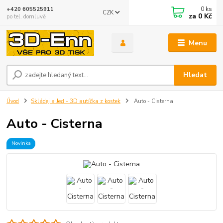
0
ks
+420 605525911
CZK
za
0 Kč
po tel. domluvě
Menu
Hledat
Úvod
Skládej a Jeď - 3D autíčka z kostek
Auto - Cisterna
Auto - Cisterna
Novinka