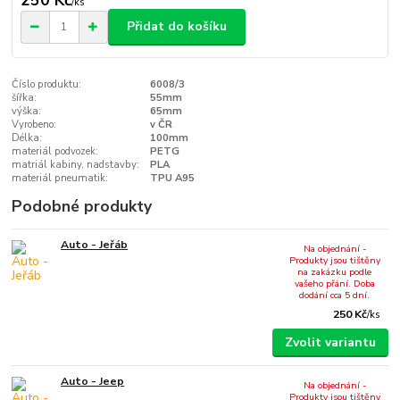
/
ks
Přidat do košíku
Číslo produktu:
6008/3
šířka:
55mm
výška:
65mm
Vyrobeno:
v ČR
Délka:
100mm
materiál podvozek:
PETG
matriál kabiny, nadstavby:
PLA
materiál pneumatik:
TPU A95
Podobné produkty
Auto - Jeřáb
Na objednání -
Produkty jsou tištěny
na zakázku podle
vašeho přání. Doba
dodání cca 5 dní.
250 Kč
/
ks
Zvolit variantu
Auto - Jeep
Na objednání -
Produkty jsou tištěny