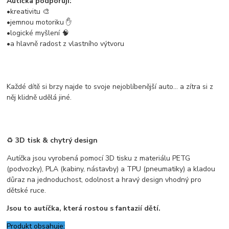
Autíčka podporují:
•kreativitu 🎨
•jemnou motoriku ✋
•logické myšlení 🧠
•a hlavně radost z vlastního výtvoru
Každé dítě si brzy najde to svoje nejoblíbenější auto… a zítra si z
něj klidně udělá jiné.
♻️
3D tisk & chytrý design
Autíčka jsou vyrobená pomocí 3D tisku z materiálu PETG
(podvozky), PLA (kabiny, nástavby) a TPU (pneumatiky) a kladou
důraz na jednoduchost, odolnost a hravý design vhodný pro
dětské ruce.
Jsou to autíčka, která rostou s fantazií dětí.
Produkt obsahuje: