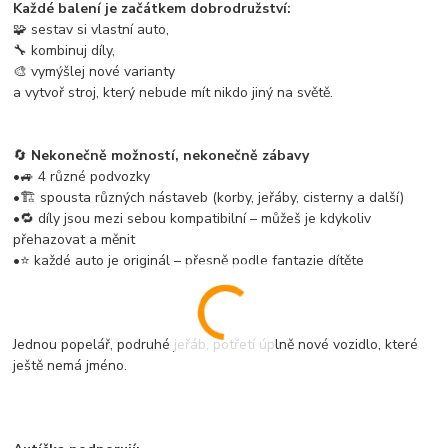
Každé balení je začátkem dobrodružství:
🧩 sestav si vlastní auto,
🔧 kombinuj díly,
🎨 vymýšlej nové varianty
a vytvoř stroj, který nebude mít nikdo jiný na světě.
🔄
Nekonečně možností, nekonečně zábavy
•🚙 4 různé podvozky
•🏗️ spousta různých nástaveb (korby, jeřáby, cisterny a další)
•🔁 díly jsou mezi sebou kompatibilní – můžeš je kdykoliv
přehazovat a měnit
•⭐ každé auto je originál – přesně podle fantazie dítěte
Jednou popelář, podruhé jeřáb, potřetí úplně nové vozidlo, které
ještě nemá jméno.