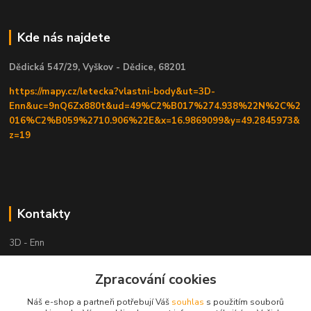
Kde nás najdete
Dědická 547/29, Vyškov - Dědice, 68201
https://mapy.cz/letecka?vlastni-body&ut=3D-
Enn&uc=9nQ6Zx880t&ud=49%C2%B017%274.938%22N%2C%2
016%C2%B059%2710.906%22E&x=16.9869099&y=49.2845973&
z=19
Kontakty
3D - Enn
+420 605525911
Zpracování cookies
po tel. domluvě
Náš e-shop a partneři potřebují Váš
souhlas
s použitím souborů