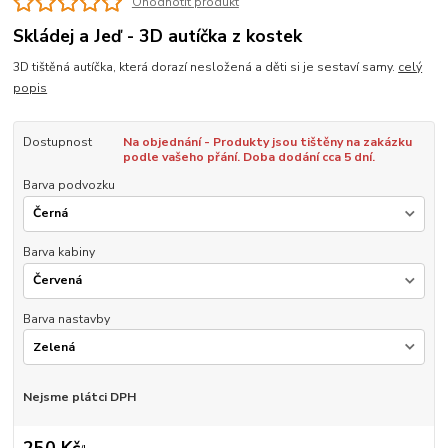
Ohodnotit produkt
Skládej a Jeď - 3D autíčka z kostek
3D tištěná autíčka, která dorazí nesložená a děti si je sestaví samy.
celý
popis
Dostupnost
Na objednání - Produkty jsou tištěny na zakázku
podle vašeho přání. Doba dodání cca 5 dní.
Barva podvozku
Barva kabiny
Barva nastavby
Nejsme plátci DPH
250 Kč