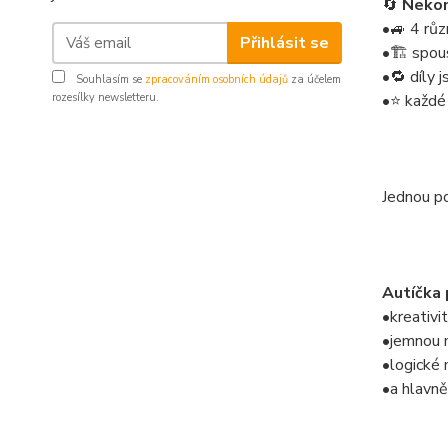
🔄
Nekon
•🚙 4 rů
Přihlásit se
•🏗️ spou
•🔁 díly 
Souhlasím se
zpracováním osobních údajů
za účelem
rozesílky newsletteru.
•⭐ každé 
Jednou po
Autíčka 
•kreativi
•jemnou 
•logické 
•a hlavně