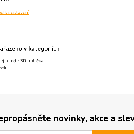
d k sestavení
zařazeno v kategoriích
ej a Jeď - 3D autíčka
tek
epropásněte novinky, akce a slev