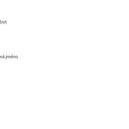
ěnit
emá jméno.