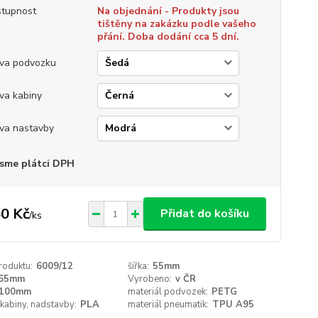
tupnost
Na objednání - Produkty jsou
tištěny na zakázku podle vašeho
přání. Doba dodání cca 5 dní.
va podvozku
va kabiny
va nastavby
sme plátci DPH
0 Kč
Přidat do košíku
/
ks
roduktu:
6009/12
šířka:
55mm
65mm
Vyrobeno:
v ČR
100mm
materiál podvozek:
PETG
 kabiny, nadstavby:
PLA
materiál pneumatik:
TPU A95