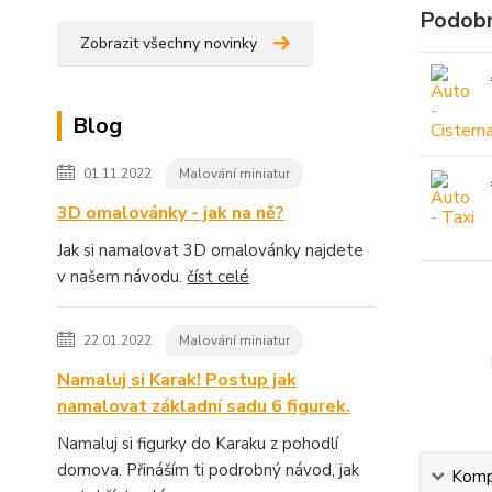
Podobn
Zobrazit všechny novinky
Blog
01.11.2022
Malování miniatur
3D omalovánky - jak na ně?
Jak si namalovat 3D omalovánky najdete
v našem návodu.
číst celé
22.01.2022
Malování miniatur
Namaluj si Karak! Postup jak
namalovat základní sadu 6 figurek.
Namaluj si figurky do Karaku z pohodlí
domova. Přináším ti podrobný návod, jak
Kompl