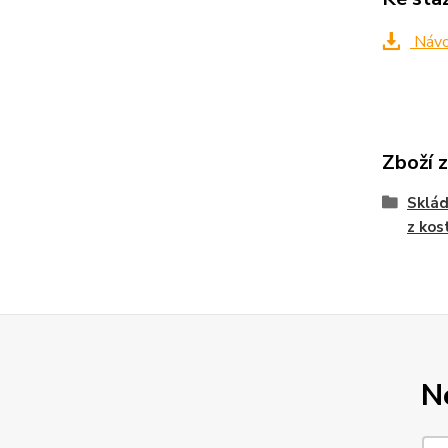
Návo
Zboží 
Sklád
z kos
N