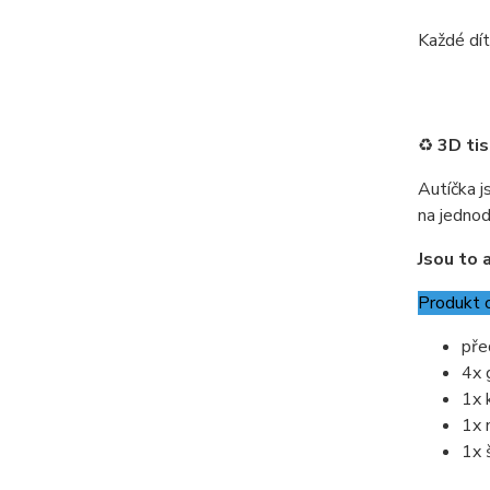
Každé dítě
♻️
3D tis
Autíčka j
na jednod
Jsou to a
Produkt 
pře
4x 
1x 
1x 
1x 