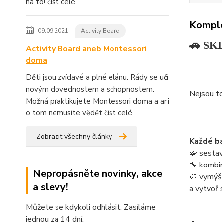
na to!
číst celé
Komple
09.09.2021
Activity Board
🚗 SKL
Activity Board aneb Montessori
doma
Děti jsou zvídavé a plné elánu. Rády se učí
novým dovednostem a schopnostem.
Nejsou to
Možná praktikujete Montessori doma a ani
o tom nemusíte vědět
číst celé
Zobrazit všechny články
Každé ba
🧩 sestav
🔧 kombinu
Nepropásněte novinky, akce
🎨 vymýšl
a slevy!
a vytvoř 
Můžete se kdykoli odhlásit. Zasíláme
jednou za 14 dní.