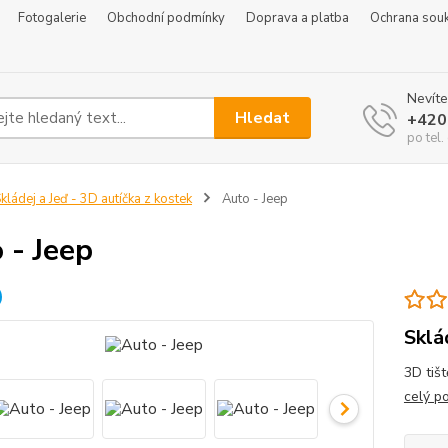
Fotogalerie
Obchodní podmínky
Doprava a platba
Ochrana sou
Nevíte
Hledat
+420
po tel
kládej a Jeď - 3D autíčka z kostek
Auto - Jeep
 - Jeep
Sklá
3D tišt
celý p