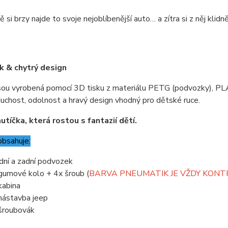
 si brzy najde to svoje nejoblíbenější auto… a zítra si z něj klidně
k & chytrý design
sou vyrobená pomocí 3D tisku z materiálu PETG (podvozky), PLA
uchost, odolnost a hravý design vhodný pro dětské ruce.
utíčka, která rostou s fantazií dětí.
obsahuje:
dní a zadní podvozek
gumové kolo + 4x šroub (
BARVA PNEUMATIK JE VŽDY KON
kabina
nástavba jeep
šroubovák