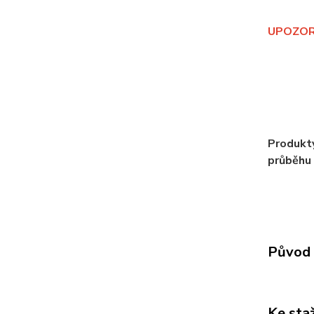
UPOZORNĚ
Produkty
průběhu 
Původ 
Ke sta