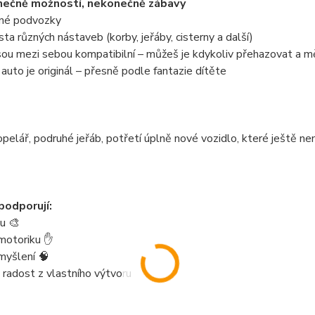
ečně možností, nekonečně zábavy
zné podvozky
sta různých nástaveb (korby, jeřáby, cisterny a další)
jsou mezi sebou kompatibilní – můžeš je kdykoliv přehazovat a m
auto je originál – přesně podle fantazie dítěte
pelář, podruhé jeřáb, potřetí úplně nové vozidlo, které ještě n
podporují:
tu 🎨
motoriku ✋
myšlení 🧠
 radost z vlastního výtvoru