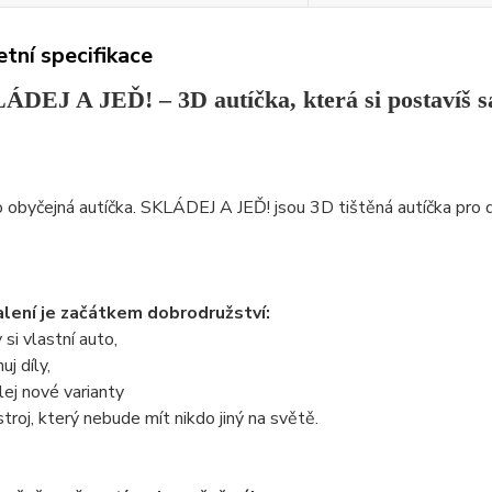
tní specifikace
ÁDEJ A JEĎ! – 3D autíčka, která si postavíš 
 obyčejná autíčka. SKLÁDEJ A JEĎ! jsou 3D tištěná autíčka pro dět
lení je začátkem dobrodružství:
 si vlastní auto,
j díly,
ej nové varianty
stroj, který nebude mít nikdo jiný na světě.