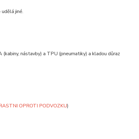
 udělá jiné.
 (kabiny, nástavby) a TPU (pneumatiky) a kladou důraz
TRASTNI OPROTI PODVOZKU
)