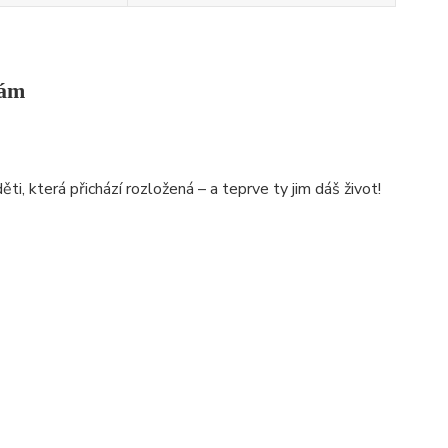
sám
i, která přichází rozložená – a teprve ty jim dáš život!