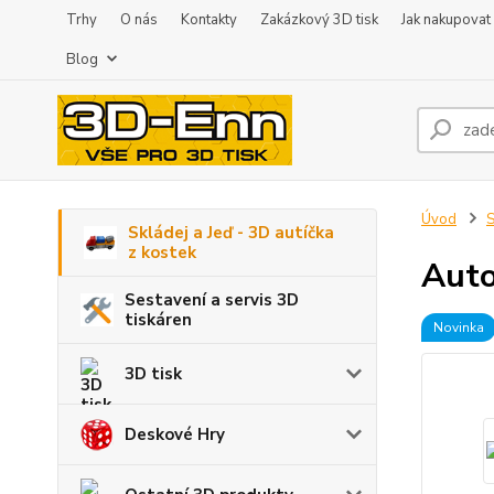
Trhy
O nás
Kontakty
Zakázkový 3D tisk
Jak nakupovat
Blog
Úvod
S
Skládej a Jeď - 3D autíčka
z kostek
Auto
Sestavení a servis 3D
tiskáren
Novinka
3D tisk
Deskové Hry