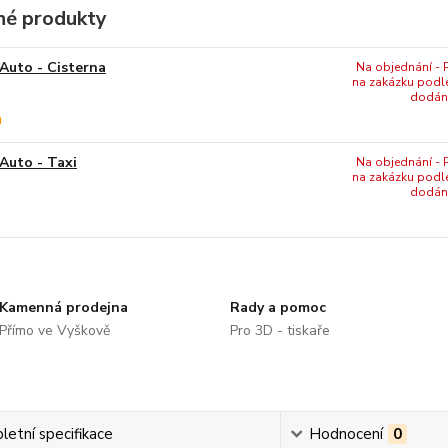
é produkty
Auto - Cisterna
Na objednání - P
na zakázku podl
dodání
Auto - Taxi
Na objednání - P
na zakázku podl
dodání
Kamenná prodejna
Rady a pomoc
Přímo ve Vyškově
Pro 3D - tiskaře
etní specifikace
Hodnocení
0