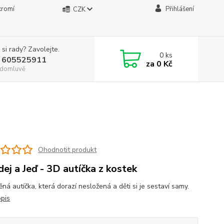
kromí
Přihlášení
CZK
 si rady? Zavolejte.
0
ks
 605525911
za
0 Kč
. domluvě
Ohodnotit produkt
dej a Jeď - 3D autíčka z kostek
ěná autíčka, která dorazí nesložená a děti si je sestaví samy.
opis