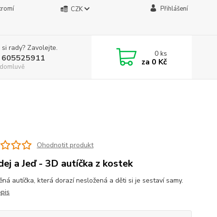
kromí
Přihlášení
CZK
 si rady? Zavolejte.
0
ks
 605525911
za
0 Kč
. domluvě
Ohodnotit produkt
dej a Jeď - 3D autíčka z kostek
ěná autíčka, která dorazí nesložená a děti si je sestaví samy.
opis