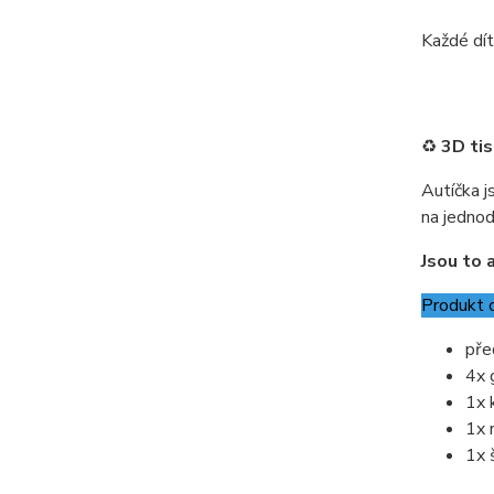
Každé dítě
♻️
3D tis
Autíčka j
na jednod
Jsou to a
Produkt 
pře
4x 
1x 
1x 
1x 