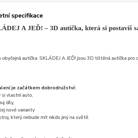
tní specifikace
ÁDEJ A JEĎ! – 3D autíčka, která si postavíš 
 obyčejná autíčka. SKLÁDEJ A JEĎ! jsou 3D tištěná autíčka pro dět
lení je začátkem dobrodružství:
 si vlastní auto,
j díly,
ej nové varianty
stroj, který nebude mít nikdo jiný na světě.