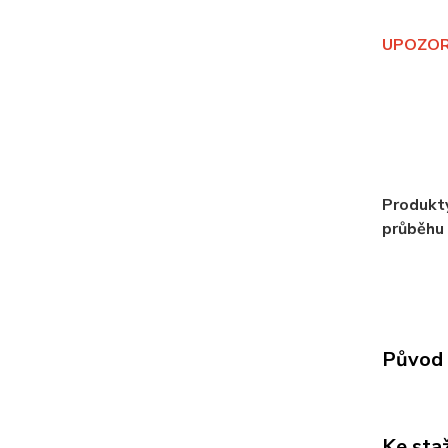
UPOZORNĚ
Produkty
průběhu 
Původ 
Ke sta