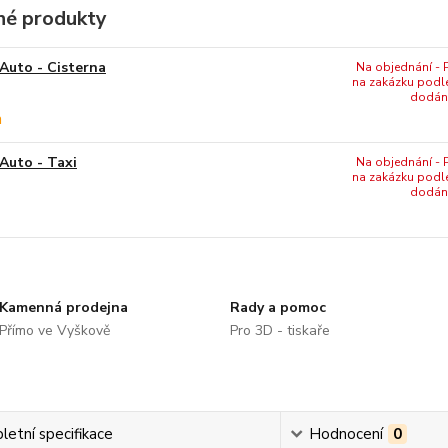
é produkty
Auto - Cisterna
Na objednání - P
na zakázku podl
dodání
Auto - Taxi
Na objednání - P
na zakázku podl
dodání
Kamenná prodejna
Rady a pomoc
Přímo ve Vyškově
Pro 3D - tiskaře
etní specifikace
Hodnocení
0