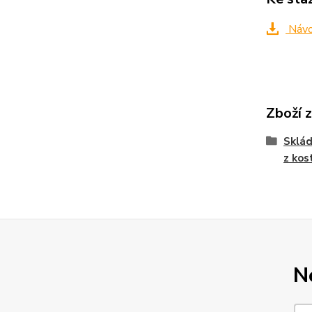
Návo
Zboží 
Sklád
z kos
N