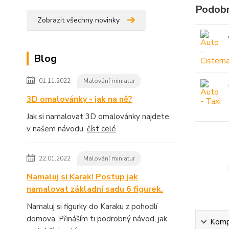
Podobn
Zobrazit všechny novinky
Blog
01.11.2022
Malování miniatur
3D omalovánky - jak na ně?
Jak si namalovat 3D omalovánky najdete
v našem návodu.
číst celé
22.01.2022
Malování miniatur
Namaluj si Karak! Postup jak
namalovat základní sadu 6 figurek.
Namaluj si figurky do Karaku z pohodlí
domova. Přináším ti podrobný návod, jak
Kompl