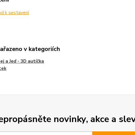
d k sestavení
zařazeno v kategoriích
ej a Jeď - 3D autíčka
tek
epropásněte novinky, akce a slev