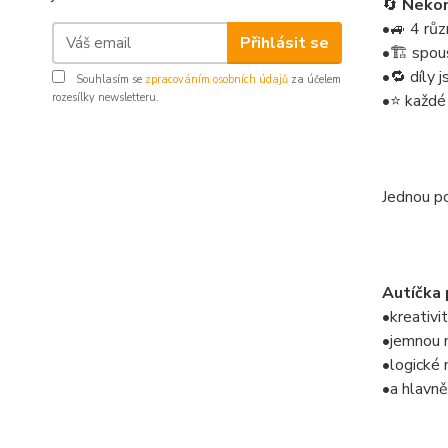
🔄
Nekon
•🚙 4 rů
Přihlásit se
•🏗️ spou
•🔁 díly 
Souhlasím se
zpracováním osobních údajů
za účelem
rozesílky newsletteru.
•⭐ každé 
Jednou po
Autíčka 
•kreativi
•jemnou 
•logické 
•a hlavně