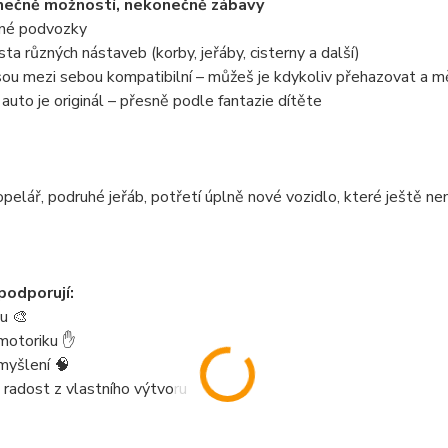
ečně možností, nekonečně zábavy
zné podvozky
sta různých nástaveb (korby, jeřáby, cisterny a další)
jsou mezi sebou kompatibilní – můžeš je kdykoliv přehazovat a m
auto je originál – přesně podle fantazie dítěte
pelář, podruhé jeřáb, potřetí úplně nové vozidlo, které ještě n
podporují:
tu 🎨
motoriku ✋
myšlení 🧠
 radost z vlastního výtvoru