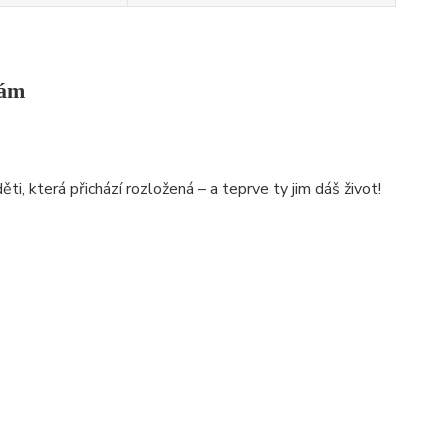
sám
i, která přichází rozložená – a teprve ty jim dáš život!