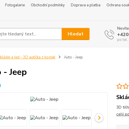
Fotogalerie
Obchodní podmínky
Doprava a platba
Ochrana sou
Nevíte
Hledat
+420
po tel
kládej a Jeď - 3D autíčka z kostek
Auto - Jeep
 - Jeep
Sklá
3D tišt
celý p