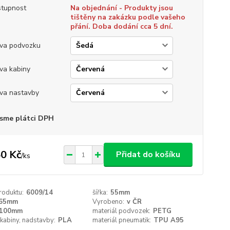
tupnost
Na objednání - Produkty jsou
tištěny na zakázku podle vašeho
přání. Doba dodání cca 5 dní.
va podvozku
va kabiny
va nastavby
sme plátci DPH
0 Kč
Přidat do košíku
/
ks
roduktu:
6009/14
šířka:
55mm
65mm
Vyrobeno:
v ČR
100mm
materiál podvozek:
PETG
 kabiny, nadstavby:
PLA
materiál pneumatik:
TPU A95