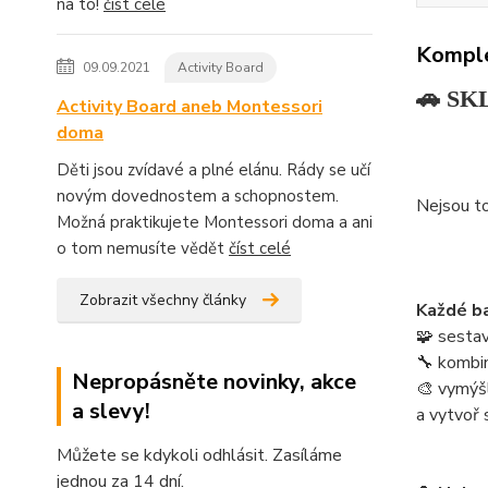
na to!
číst celé
Komple
09.09.2021
Activity Board
🚗 SKL
Activity Board aneb Montessori
doma
Děti jsou zvídavé a plné elánu. Rády se učí
novým dovednostem a schopnostem.
Nejsou to
Možná praktikujete Montessori doma a ani
o tom nemusíte vědět
číst celé
Zobrazit všechny články
Každé ba
🧩 sestav
🔧 kombinu
Nepropásněte novinky, akce
🎨 vymýšl
a slevy!
a vytvoř 
Můžete se kdykoli odhlásit. Zasíláme
jednou za 14 dní.