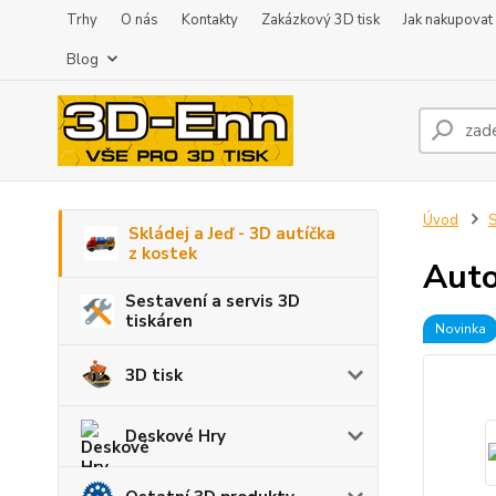
Trhy
O nás
Kontakty
Zakázkový 3D tisk
Jak nakupovat
Blog
Úvod
S
Skládej a Jeď - 3D autíčka
z kostek
Auto
Sestavení a servis 3D
tiskáren
Novinka
3D tisk
Deskové Hry