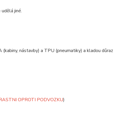
 udělá jiné.
 (kabiny, nástavby) a TPU (pneumatiky) a kladou důraz
TRASTNI OPROTI PODVOZKU
)