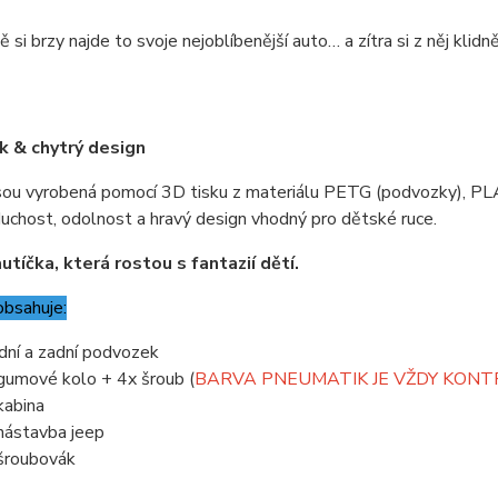
 si brzy najde to svoje nejoblíbenější auto… a zítra si z něj klidně
k & chytrý design
sou vyrobená pomocí 3D tisku z materiálu PETG (podvozky), PLA
uchost, odolnost a hravý design vhodný pro dětské ruce.
utíčka, která rostou s fantazií dětí.
obsahuje:
dní a zadní podvozek
gumové kolo + 4x šroub (
BARVA PNEUMATIK JE VŽDY KON
kabina
nástavba jeep
šroubovák