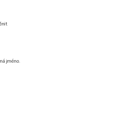
ěnit
emá jméno.