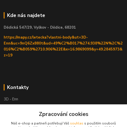
Kde nás najdete
Dědická 547/29, Vyškov - Dědice, 68201
https://mapy.cz/letecka?vlastni-body&ut=3D-
Enn&uc=9nQ6Zx880t&ud=49%C2%B017%274.938%22N%2C%2
016%C2%B059%2710.906%22E&x=16.9869099&y=49.2845973&
z=19
Kontakty
3D - Enn
+420 605525911
Zpracování cookies
po tel. domluvě
Náš e-shop a partneři potřebují Váš
souhlas
s použitím souborů