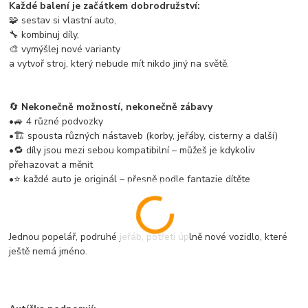
Každé balení je začátkem dobrodružství:
🧩 sestav si vlastní auto,
🔧 kombinuj díly,
🎨 vymýšlej nové varianty
a vytvoř stroj, který nebude mít nikdo jiný na světě.
🔄
Nekonečně možností, nekonečně zábavy
•🚙 4 různé podvozky
•🏗️ spousta různých nástaveb (korby, jeřáby, cisterny a další)
•🔁 díly jsou mezi sebou kompatibilní – můžeš je kdykoliv
přehazovat a měnit
•⭐ každé auto je originál – přesně podle fantazie dítěte
Jednou popelář, podruhé jeřáb, potřetí úplně nové vozidlo, které
ještě nemá jméno.