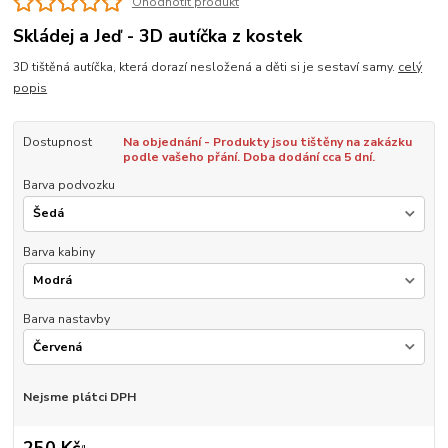
Ohodnotit produkt
Skládej a Jeď - 3D autíčka z kostek
3D tištěná autíčka, která dorazí nesložená a děti si je sestaví samy.
celý
popis
Dostupnost
Na objednání - Produkty jsou tištěny na zakázku
podle vašeho přání. Doba dodání cca 5 dní.
Barva podvozku
Barva kabiny
Barva nastavby
Nejsme plátci DPH
250 Kč