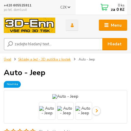
0
ks
+420 605525911
CZK
za
0 Kč
po tel. domluvě
Menu
Hledat
Úvod
Skládej a Jeď - 3D autíčka z kostek
Auto - Jeep
Auto - Jeep
Novinka