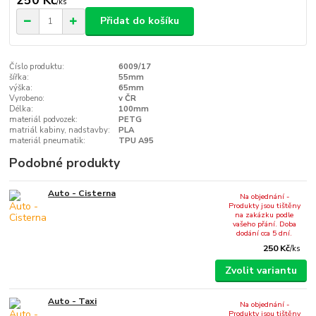
/
ks
Přidat do košíku
Číslo produktu:
6009/17
šířka:
55mm
výška:
65mm
Vyrobeno:
v ČR
Délka:
100mm
materiál podvozek:
PETG
matriál kabiny, nadstavby:
PLA
materiál pneumatik:
TPU A95
Podobné produkty
Auto - Cisterna
Na objednání -
Produkty jsou tištěny
na zakázku podle
vašeho přání. Doba
dodání cca 5 dní.
250 Kč
/
ks
Zvolit variantu
Auto - Taxi
Na objednání -
Produkty jsou tištěny