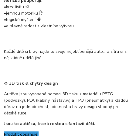
Autíčka podporují:
•kreativitu 🎨
•jemnou motoriku ✋
•logické myšlení 🧠
•a hlavně radost z vlastního výtvoru
Každé dítě si brzy najde to svoje nejoblíbenější auto… a zítra si z
něj klidně udělá jiné.
♻️
3D tisk & chytrý design
Autíčka jsou vyrobená pomocí 3D tisku z materiálu PETG
(podvozky), PLA (kabiny, nástavby) a TPU (pneumatiky) a kladou
důraz na jednoduchost, odolnost a hravý design vhodný pro
dětské ruce.
Jsou to autíčka, která rostou s fantazií dětí.
Produkt obsahuje: