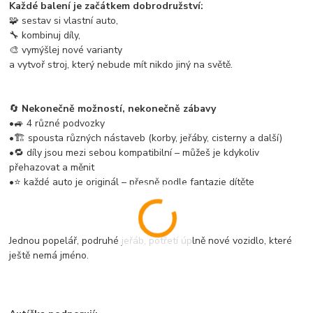
Každé balení je začátkem dobrodružství:
🧩 sestav si vlastní auto,
🔧 kombinuj díly,
🎨 vymýšlej nové varianty
a vytvoř stroj, který nebude mít nikdo jiný na světě.
🔄
Nekonečně možností, nekonečně zábavy
•🚙 4 různé podvozky
•🏗️ spousta různých nástaveb (korby, jeřáby, cisterny a další)
•🔁 díly jsou mezi sebou kompatibilní – můžeš je kdykoliv
přehazovat a měnit
•⭐ každé auto je originál – přesně podle fantazie dítěte
Jednou popelář, podruhé jeřáb, potřetí úplně nové vozidlo, které
ještě nemá jméno.