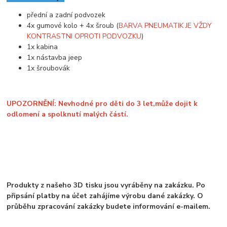
přední a zadní podvozek
4x gumové kolo + 4x šroub (
BARVA PNEUMATIK JE VŽDY
KONTRASTNI OPROTI PODVOZKU
)
1x kabina
1x nástavba jeep
1x šroubovák
UPOZORNĚNÍ: Nevhodné pro děti do 3 let,může dojit k
odlomení a spolknutí malých částí.
Produkty z našeho 3D tisku jsou vyráběny na zakázku. Po
připsání platby na účet zahájíme výrobu dané zakázky. O
průběhu zpracování zakázky budete informování e-mailem.