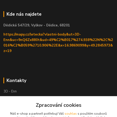
Kde nás najdete
Dědická 547/29, Vyškov - Dědice, 68201
https://mapy.cz/letecka?vlastni-body&ut=3D-
Enn&uc=9nQ6Zx880t&ud=49%C2%B017%274.938%22N%2C%2
016%C2%B059%2710.906%22E&x=16.9869099&y=49.2845973&
z=19
Kontakty
3D - Enn
+420 605525911
Zpracování cookies
po tel. domluvě
Náš e-shop a partneři potřebují Váš
souhlas
s použitím souborů