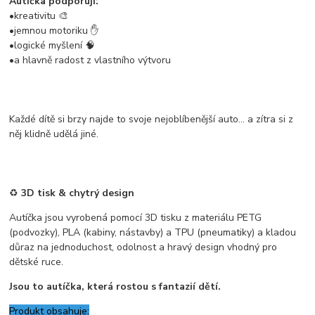
Autíčka podporují:
•kreativitu 🎨
•jemnou motoriku ✋
•logické myšlení 🧠
•a hlavně radost z vlastního výtvoru
Každé dítě si brzy najde to svoje nejoblíbenější auto… a zítra si z
něj klidně udělá jiné.
♻️
3D tisk & chytrý design
Autíčka jsou vyrobená pomocí 3D tisku z materiálu PETG
(podvozky), PLA (kabiny, nástavby) a TPU (pneumatiky) a kladou
důraz na jednoduchost, odolnost a hravý design vhodný pro
dětské ruce.
Jsou to autíčka, která rostou s fantazií dětí.
Produkt obsahuje: