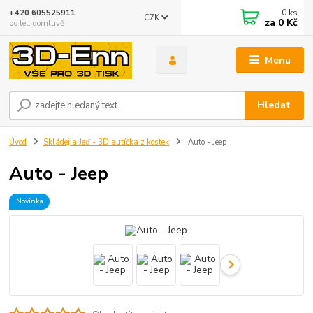
0
ks
+420 605525911
CZK
za
0 Kč
po tel. domluvě
Menu
Hledat
Úvod
Skládej a Jeď - 3D autíčka z kostek
Auto - Jeep
Auto - Jeep
Novinka