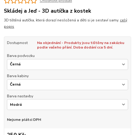
Ohodnotit produkt
Skládej a Jeď - 3D autíčka z kostek
3D tištěná autíčka, která dorazí nesložená a děti si je sestaví samy.
celý
popis
Dostupnost
Na objednání - Produkty jsou tištěny na zakázku
podle vašeho přání. Doba dodání cca 5 dní.
Barva podvozku
Barva kabiny
Barva nastavby
Nejsme plátci DPH
250 Kč