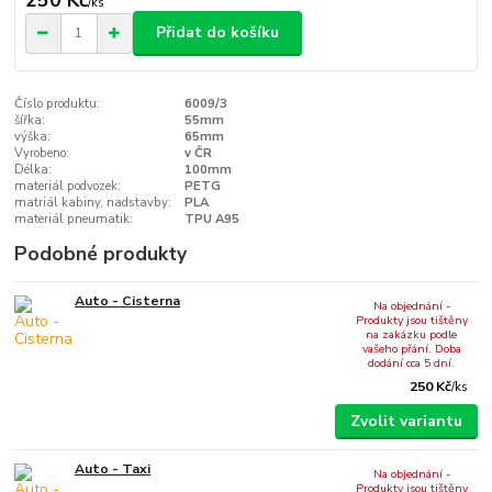
/
ks
Přidat do košíku
Číslo produktu:
6009/3
šířka:
55mm
výška:
65mm
Vyrobeno:
v ČR
Délka:
100mm
materiál podvozek:
PETG
matriál kabiny, nadstavby:
PLA
materiál pneumatik:
TPU A95
Podobné produkty
Auto - Cisterna
Na objednání -
Produkty jsou tištěny
na zakázku podle
vašeho přání. Doba
dodání cca 5 dní.
250 Kč
/
ks
Zvolit variantu
Auto - Taxi
Na objednání -
Produkty jsou tištěny