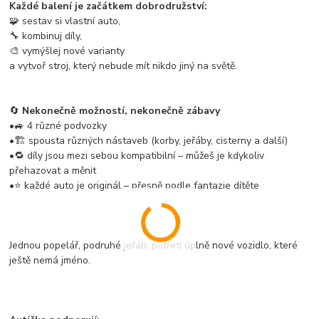
Každé balení je začátkem dobrodružství:
🧩 sestav si vlastní auto,
🔧 kombinuj díly,
🎨 vymýšlej nové varianty
a vytvoř stroj, který nebude mít nikdo jiný na světě.
🔄
Nekonečně možností, nekonečně zábavy
•🚙 4 různé podvozky
•🏗️ spousta různých nástaveb (korby, jeřáby, cisterny a další)
•🔁 díly jsou mezi sebou kompatibilní – můžeš je kdykoliv
přehazovat a měnit
•⭐ každé auto je originál – přesně podle fantazie dítěte
Jednou popelář, podruhé jeřáb, potřetí úplně nové vozidlo, které
ještě nemá jméno.