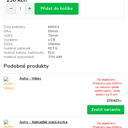
/
ks
Přidat do košíku
Číslo produktu:
6003/2
šířka:
55mm
výška:
70mm
Vyrobeno:
v ČR
Délka:
100mm
materiál podvozek:
PETG
matriál kabiny, nadstavby:
PLA
materiál pneumatik:
TPU A95
Podobné produkty
Auto - Válec
Na objednání -
Produkty jsou tištěny
na zakázku podle
vašeho přání. Doba
dodání cca 5 dní.
270 Kč
/
ks
Zvolit variantu
Auto - Náklaďák malá korba
Na objednání -
Produkty jsou tištěny