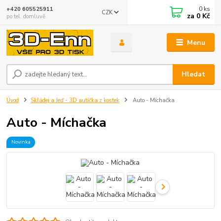
0
ks
+420 605525911
CZK
za
0 Kč
po tel. domluvě
Menu
Hledat
Úvod
Skládej a Jeď - 3D autíčka z kostek
Auto - Míchačka
Auto - Míchačka
Novinka