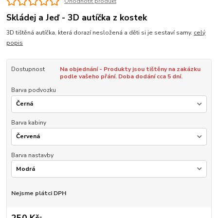
Ohodnotit produkt
Skládej a Jeď - 3D autíčka z kostek
3D tištěná autíčka, která dorazí nesložená a děti si je sestaví samy.
celý
popis
Dostupnost
Na objednání - Produkty jsou tištěny na zakázku
podle vašeho přání. Doba dodání cca 5 dní.
Barva podvozku
Barva kabiny
Barva nastavby
Nejsme plátci DPH
250 Kč