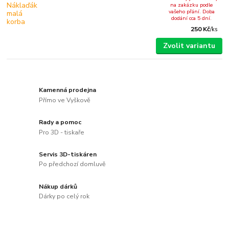
na zakázku podle
vašeho přání. Doba
dodání cca 5 dní.
250 Kč
/
ks
Zvolit variantu
Kamenná prodejna
Přímo ve Vyškově
Rady a pomoc
Pro 3D - tiskaře
Servis 3D-tiskáren
Po předchozí domluvě
Nákup dárků
Dárky po celý rok