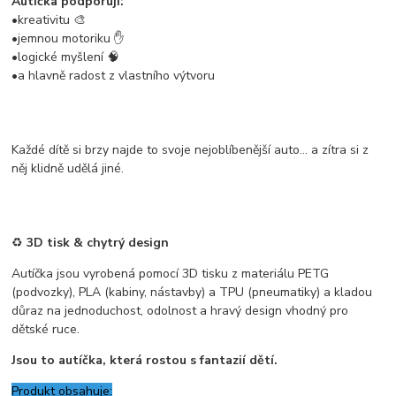
Autíčka podporují:
•kreativitu 🎨
•jemnou motoriku ✋
•logické myšlení 🧠
•a hlavně radost z vlastního výtvoru
Každé dítě si brzy najde to svoje nejoblíbenější auto… a zítra si z
něj klidně udělá jiné.
♻️
3D tisk & chytrý design
Autíčka jsou vyrobená pomocí 3D tisku z materiálu PETG
(podvozky), PLA (kabiny, nástavby) a TPU (pneumatiky) a kladou
důraz na jednoduchost, odolnost a hravý design vhodný pro
dětské ruce.
Jsou to autíčka, která rostou s fantazií dětí.
Produkt obsahuje: