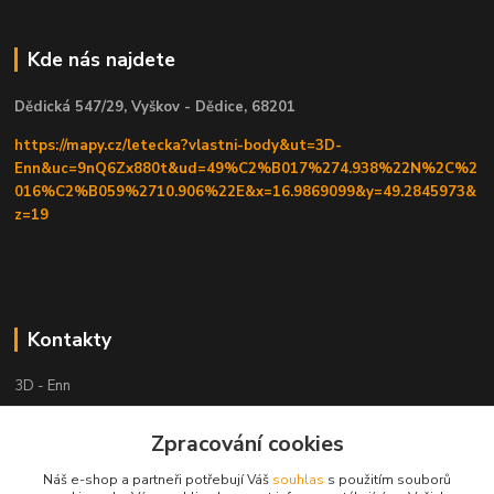
Kde nás najdete
Dědická 547/29, Vyškov - Dědice, 68201
https://mapy.cz/letecka?vlastni-body&ut=3D-
Enn&uc=9nQ6Zx880t&ud=49%C2%B017%274.938%22N%2C%2
016%C2%B059%2710.906%22E&x=16.9869099&y=49.2845973&
z=19
Kontakty
3D - Enn
+420 605525911
Zpracování cookies
po tel. domluvě
Náš e-shop a partneři potřebují Váš
souhlas
s použitím souborů