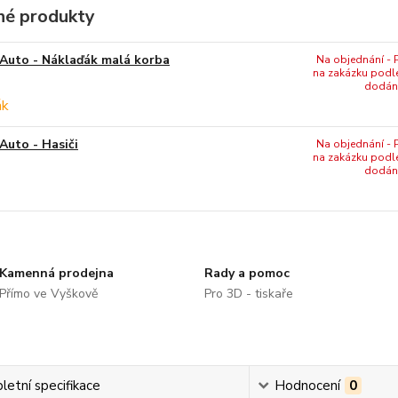
é produkty
Auto - Náklaďák malá korba
Na objednání - P
na zakázku podl
dodání
Auto - Hasiči
Na objednání - P
na zakázku podl
dodání
Kamenná prodejna
Rady a pomoc
Přímo ve Vyškově
Pro 3D - tiskaře
etní specifikace
Hodnocení
0