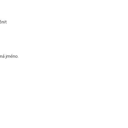
ěnit
emá jméno.