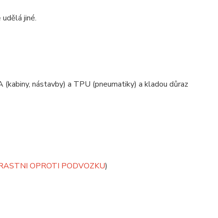
 udělá jiné.
 (kabiny, nástavby) a TPU (pneumatiky) a kladou důraz
TRASTNI OPROTI PODVOZKU
)