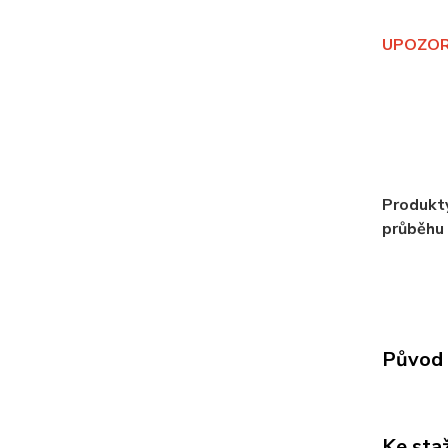
UPOZORNĚ
Produkty
průběhu 
Původ 
Ke sta