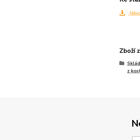
Návo
Zboží 
Sklád
z kos
N