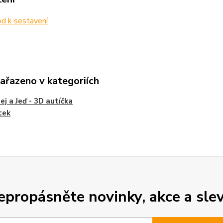
d k sestavení
zařazeno v kategoriích
ej a Jeď - 3D autíčka
tek
epropásněte novinky, akce a slev