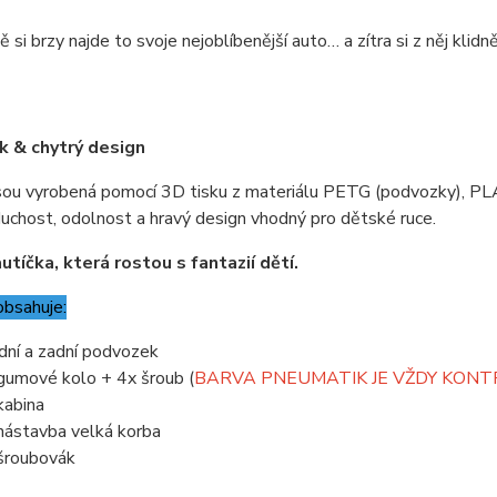
 si brzy najde to svoje nejoblíbenější auto… a zítra si z něj klidně
k & chytrý design
sou vyrobená pomocí 3D tisku z materiálu PETG (podvozky), PLA
uchost, odolnost a hravý design vhodný pro dětské ruce.
utíčka, která rostou s fantazií dětí.
obsahuje:
dní a zadní podvozek
gumové kolo + 4x šroub (
BARVA PNEUMATIK JE VŽDY KON
kabina
nástavba velká korba
šroubovák