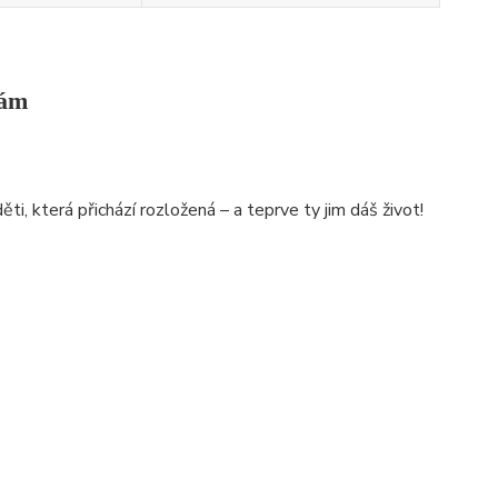
sám
i, která přichází rozložená – a teprve ty jim dáš život!