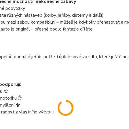
ečně možností, nekonečně zábavy
zné podvozky
sta různých nástaveb (korby, jeřáby, cisterny a další)
jsou mezi sebou kompatibilní – můžeš je kdykoliv přehazovat a m
auto je originál – přesně podle fantazie dítěte
pelář, podruhé jeřáb, potřetí úplně nové vozidlo, které ještě n
podporují:
tu 🎨
motoriku ✋
myšlení 🧠
 radost z vlastního výtvoru