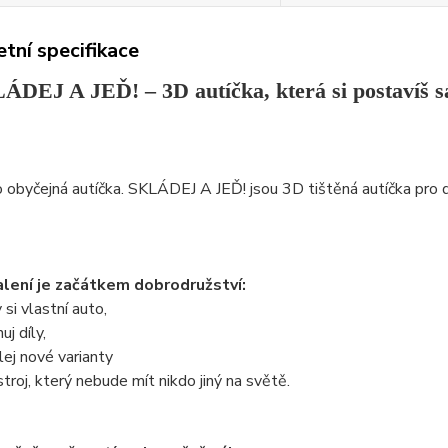
tní specifikace
ÁDEJ A JEĎ! – 3D autíčka, která si postavíš 
 obyčejná autíčka. SKLÁDEJ A JEĎ! jsou 3D tištěná autíčka pro dět
lení je začátkem dobrodružství:
 si vlastní auto,
j díly,
ej nové varianty
stroj, který nebude mít nikdo jiný na světě.