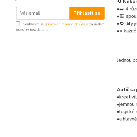
🔄
Nekon
•🚙 4 rů
Přihlásit se
•🏗️ spou
•🔁 díly 
Souhlasím se
zpracováním osobních údajů
za účelem
rozesílky newsletteru.
•⭐ každé 
Jednou po
Autíčka 
•kreativi
•jemnou 
•logické 
•a hlavně