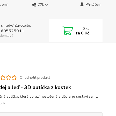
kromí
Přihlášení
CZK
 si rady? Zavolejte.
0
ks
 605525911
za
0 Kč
. domluvě
Ohodnotit produkt
dej a Jeď - 3D autíčka z kostek
ěná autíčka, která dorazí nesložená a děti si je sestaví samy.
opis