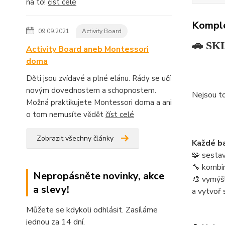
na to!
číst celé
Komple
09.09.2021
Activity Board
🚗 SKL
Activity Board aneb Montessori
doma
Děti jsou zvídavé a plné elánu. Rády se učí
novým dovednostem a schopnostem.
Nejsou to
Možná praktikujete Montessori doma a ani
o tom nemusíte vědět
číst celé
Zobrazit všechny články
Každé ba
🧩 sestav
🔧 kombinu
Nepropásněte novinky, akce
🎨 vymýšl
a slevy!
a vytvoř 
Můžete se kdykoli odhlásit. Zasíláme
jednou za 14 dní.