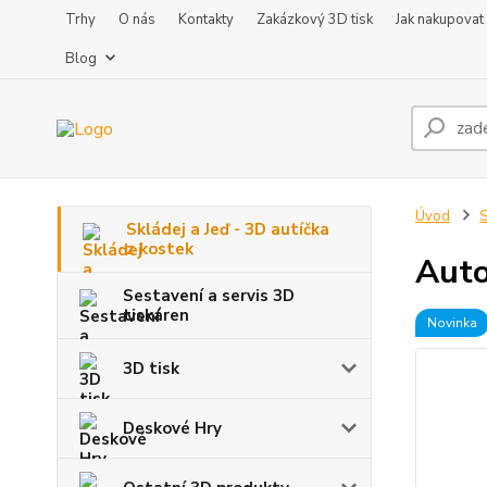
Trhy
O nás
Kontakty
Zakázkový 3D tisk
Jak nakupovat
Blog
Úvod
S
Skládej a Jeď - 3D autíčka
z kostek
Auto
Sestavení a servis 3D
tiskáren
Novinka
3D tisk
Deskové Hry