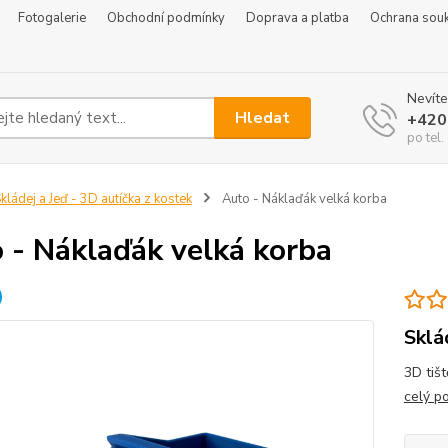
Fotogalerie
Obchodní podmínky
Doprava a platba
Ochrana sou
Nevíte
Hledat
+420
po tel
kládej a Jeď - 3D autíčka z kostek
Auto - Náklaďák velká korba
 - Náklaďák velká korba
Sklá
3D tišt
celý p