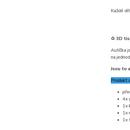
Každé dítě
♻️
3D tis
Autíčka j
na jednod
Jsou to a
Produkt 
pře
4x 
1x 
1x 
1x 