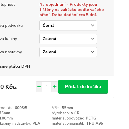
tupnost
Na objednání - Produkty jsou
tištěny na zakázku podle vašeho
přání. Doba dodání cca 5 dní.
va podvozku
va kabiny
va nastavby
sme plátci DPH
0 Kč
Přidat do košíku
/
ks
roduktu:
6005/5
šířka:
55mm
75mm
Vyrobeno:
v ČR
100mm
materiál podvozek:
PETG
 kabiny, nadstavby:
PLA
materiál pneumatik:
TPU A95