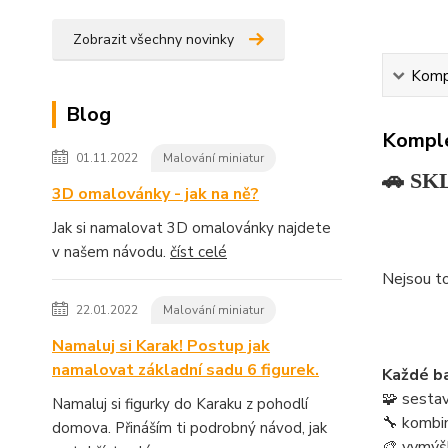
Zobrazit všechny novinky
Kompl
Blog
Komple
01.11.2022
Malování miniatur
🚗 SKL
3D omalovánky - jak na ně?
Jak si namalovat 3D omalovánky najdete
v našem návodu.
číst celé
Nejsou to
22.01.2022
Malování miniatur
Namaluj si Karak! Postup jak
namalovat základní sadu 6 figurek.
Každé ba
🧩 sestav
Namaluj si figurky do Karaku z pohodlí
🔧 kombinu
domova. Přináším ti podrobný návod, jak
🎨 vymýšl