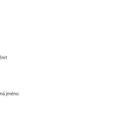
ěnit
emá jméno.