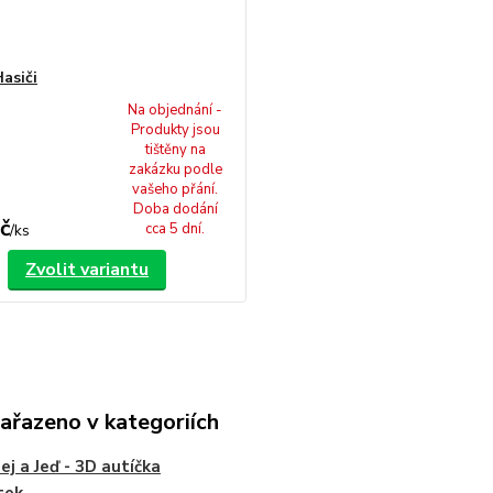
asiči
Na objednání -
Produkty jsou
tištěny na
zakázku podle
vašeho přání.
Doba dodání
č
cca 5 dní.
/
ks
Zvolit variantu
zařazeno v kategoriích
ej a Jeď - 3D autíčka