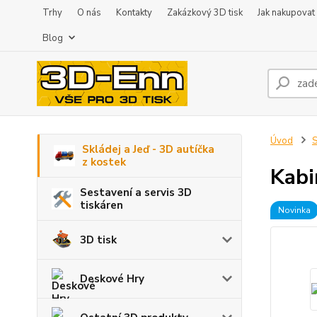
Trhy
O nás
Kontakty
Zakázkový 3D tisk
Jak nakupovat
Blog
Úvod
S
Skládej a Jeď - 3D autíčka
z kostek
Kabi
Sestavení a servis 3D
tiskáren
Novinka
3D tisk
Deskové Hry