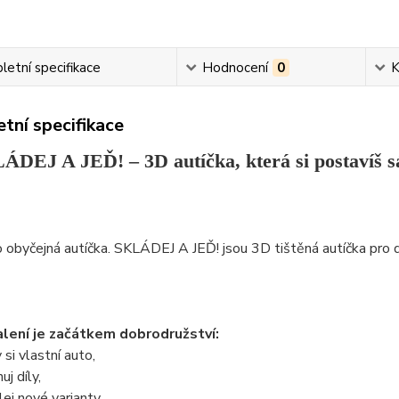
etní specifikace
Hodnocení
0
K
tní specifikace
ÁDEJ A JEĎ! – 3D autíčka, která si postavíš 
 obyčejná autíčka. SKLÁDEJ A JEĎ! jsou 3D tištěná autíčka pro dět
lení je začátkem dobrodružství:
 si vlastní auto,
j díly,
ej nové varianty