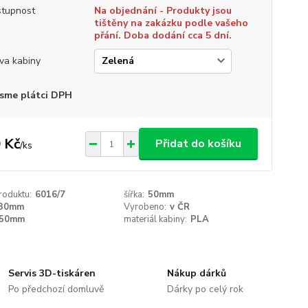
tupnost
Na objednání - Produkty jsou
tištěny na zakázku podle vašeho
přání. Doba dodání cca 5 dní.
va kabiny
sme plátci DPH
 Kč
Přidat do košíku
/
ks
roduktu:
6016/7
šířka:
50mm
30mm
Vyrobeno:
v ČR
50mm
materiál kabiny:
PLA
Servis 3D-tiskáren
Nákup dárků
Po předchozí domluvě
Dárky po celý rok