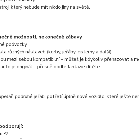
stroj, který nebude mít nikdo jiný na světě.
ečně možností, nekonečně zábavy
zné podvozky
sta různých nástaveb (korby, jeřáby, cisterny a další)
jsou mezi sebou kompatibilní – můžeš je kdykoliv přehazovat a m
auto je originál – přesně podle fantazie dítěte
pelář, podruhé jeřáb, potřetí úplně nové vozidlo, které ještě n
podporují:
tu 🎨