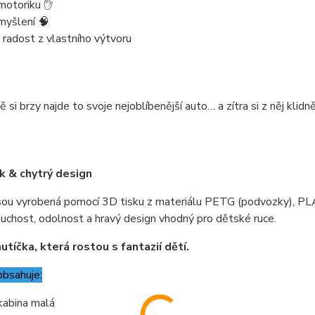
motoriku ✋
myšlení 🧠
 radost z vlastního výtvoru
 si brzy najde to svoje nejoblíbenější auto… a zítra si z něj klidně
k & chytrý design
sou vyrobená pomocí 3D tisku z materiálu PETG (podvozky), PLA
uchost, odolnost a hravý design vhodný pro dětské ruce.
utíčka, která rostou s fantazií dětí.
obsahuje:
kabina malá