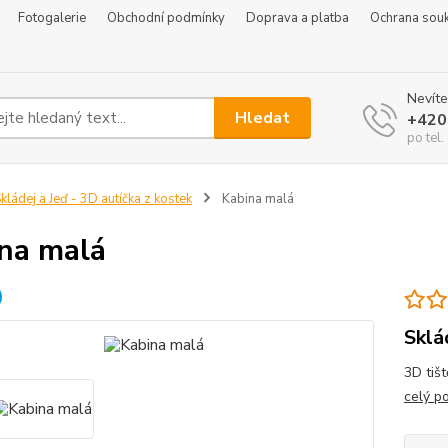
Fotogalerie
Obchodní podmínky
Doprava a platba
Ochrana sou
Nevíte
Hledat
+420
po tel
kládej a Jeď - 3D autíčka z kostek
Kabina malá
na malá
Sklá
3D tišt
celý p