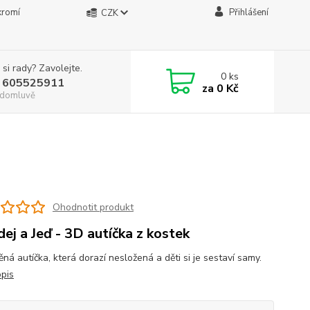
kromí
Přihlášení
CZK
 si rady? Zavolejte.
0
ks
 605525911
za
0 Kč
. domluvě
Ohodnotit produkt
dej a Jeď - 3D autíčka z kostek
ěná autíčka, která dorazí nesložená a děti si je sestaví samy.
opis