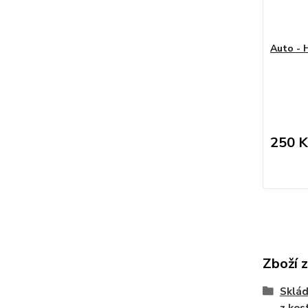
Auto - H
250 K
Zboží 
Sklád