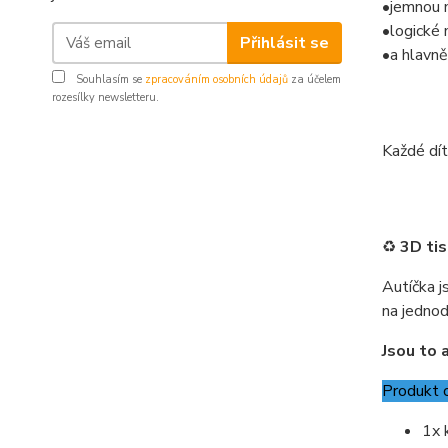
•jemnou 
•logické 
Přihlásit se
•a hlavně
Souhlasím se
zpracováním osobních údajů
za účelem
rozesílky newsletteru.
Každé dítě
♻️
3D tis
Autíčka j
na jednod
Jsou to a
Produkt 
1x 