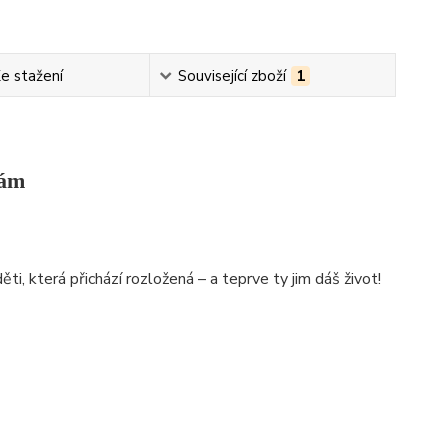
e stažení
Související zboží
1
sám
i, která přichází rozložená – a teprve ty jim dáš život!