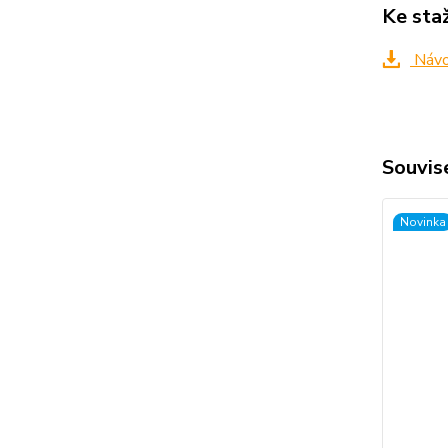
Ke sta
Návo
Souvise
Novinka