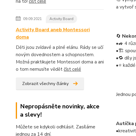
na to!
číst celé
a vytvoř 
09.09.2021
Activity Board
Activity Board aneb Montessori
🔄
Nekon
doma
•🚙 4 rů
Děti jsou zvídavé a plné elánu. Rády se učí
•🏗️ spou
novým dovednostem a schopnostem.
•🔁 díly 
Možná praktikujete Montessori doma a ani
•⭐ každé 
o tom nemusíte vědět
číst celé
Zobrazit všechny články
Jednou po
Nepropásněte novinky, akce
a slevy!
Autíčka 
Můžete se kdykoli odhlásit. Zasíláme
•kreativi
jednou za 14 dní.