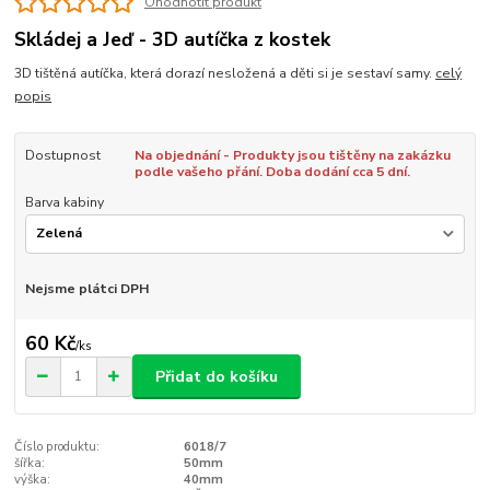
Ohodnotit produkt
Skládej a Jeď - 3D autíčka z kostek
3D tištěná autíčka, která dorazí nesložená a děti si je sestaví samy.
celý
popis
Dostupnost
Na objednání - Produkty jsou tištěny na zakázku
podle vašeho přání. Doba dodání cca 5 dní.
Barva kabiny
Nejsme plátci DPH
60 Kč
/
ks
Přidat do košíku
Číslo produktu:
6018/7
šířka:
50mm
výška:
40mm