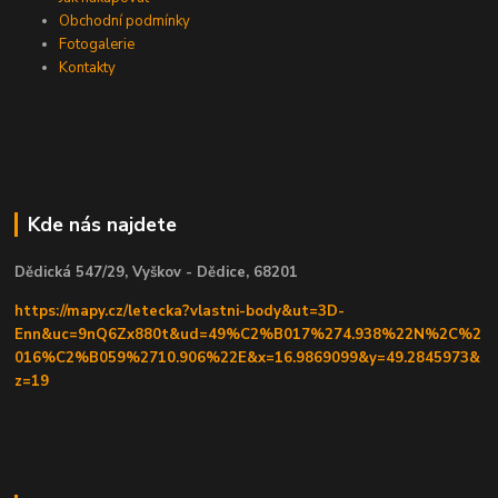
Obchodní podmínky
Fotogalerie
Kontakty
Kde nás najdete
Dědická 547/29, Vyškov - Dědice, 68201
https://mapy.cz/letecka?vlastni-body&ut=3D-
Enn&uc=9nQ6Zx880t&ud=49%C2%B017%274.938%22N%2C%2
016%C2%B059%2710.906%22E&x=16.9869099&y=49.2845973&
z=19