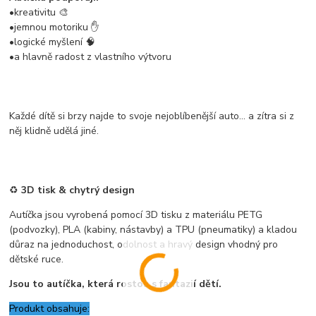
•kreativitu 🎨
•jemnou motoriku ✋
•logické myšlení 🧠
•a hlavně radost z vlastního výtvoru
Každé dítě si brzy najde to svoje nejoblíbenější auto… a zítra si z
něj klidně udělá jiné.
♻️
3D tisk & chytrý design
Autíčka jsou vyrobená pomocí 3D tisku z materiálu PETG
(podvozky), PLA (kabiny, nástavby) a TPU (pneumatiky) a kladou
důraz na jednoduchost, odolnost a hravý design vhodný pro
dětské ruce.
Jsou to autíčka, která rostou s fantazií dětí.
Produkt obsahuje: