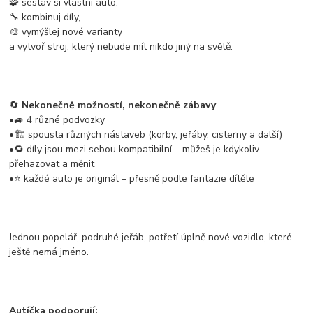
🧩 sestav si vlastní auto,
🔧 kombinuj díly,
🎨 vymýšlej nové varianty
a vytvoř stroj, který nebude mít nikdo jiný na světě.
🔄
Nekonečně možností, nekonečně zábavy
•🚙 4 různé podvozky
•🏗️ spousta různých nástaveb (korby, jeřáby, cisterny a další)
•🔁 díly jsou mezi sebou kompatibilní – můžeš je kdykoliv
přehazovat a měnit
•⭐ každé auto je originál – přesně podle fantazie dítěte
Jednou popelář, podruhé jeřáb, potřetí úplně nové vozidlo, které
ještě nemá jméno.
Autíčka podporují: