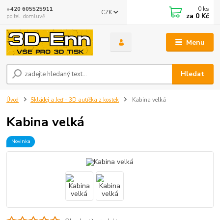
0
ks
+420 605525911
CZK
za
0 Kč
po tel. domluvě
Menu
Hledat
Úvod
Skládej a Jeď - 3D autíčka z kostek
Kabina velká
Kabina velká
Novinka