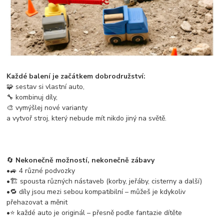
Každé balení je začátkem dobrodružství:
🧩 sestav si vlastní auto,
🔧 kombinuj díly,
🎨 vymýšlej nové varianty
a vytvoř stroj, který nebude mít nikdo jiný na světě.
🔄
Nekonečně možností, nekonečně zábavy
•🚙 4 různé podvozky
•🏗️ spousta různých nástaveb (korby, jeřáby, cisterny a další)
•🔁 díly jsou mezi sebou kompatibilní – můžeš je kdykoliv
přehazovat a měnit
•⭐ každé auto je originál – přesně podle fantazie dítěte