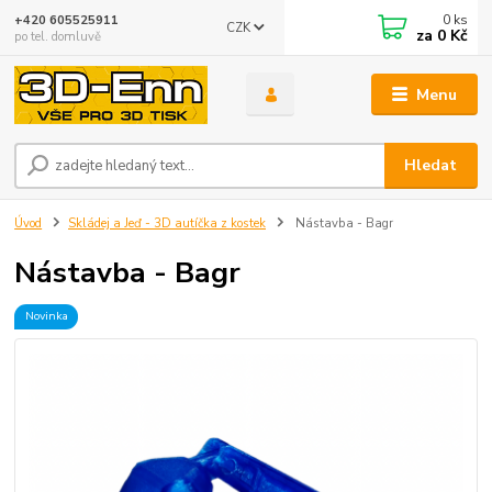
0
ks
+420 605525911
CZK
za
0 Kč
po tel. domluvě
Menu
Hledat
Úvod
Skládej a Jeď - 3D autíčka z kostek
Nástavba - Bagr
Nástavba - Bagr
Novinka