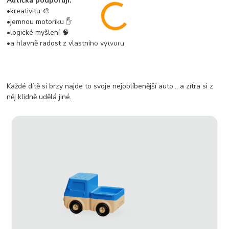
Autíčka podporují:
•kreativitu 🎨
•jemnou motoriku ✋
•logické myšlení 🧠
•a hlavně radost z vlastního výtvoru
Každé dítě si brzy najde to svoje nejoblíbenější auto… a zítra si z
něj klidně udělá jiné.