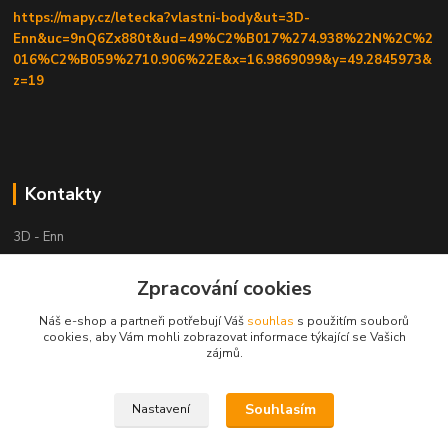
https://mapy.cz/letecka?vlastni-body&ut=3D-
Enn&uc=9nQ6Zx880t&ud=49%C2%B017%274.938%22N%2C%2
016%C2%B059%2710.906%22E&x=16.9869099&y=49.2845973&
z=19
Kontakty
3D - Enn
Zpracování cookies
+420 605525911
po tel. domluvě
Náš e-shop a partneři potřebují Váš
souhlas
s použitím souborů
cookies, aby Vám mohli zobrazovat informace týkající se Vašich
tisk-3d@seznam.cz
zájmů.
Souhlasím
Nastavení