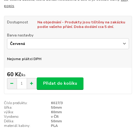
popis
Dostupnost
Na objednání - Produkty jsou tištěny na zakázku
podle vašeho přání. Doba dodání cca 5 dní.
Barva nastavby
Nejsme plátci DPH
60 Kč
/
ks
Přidat do košíku
Číslo produktu:
6027/3
šířka:
50mm
výška:
60mm
Vyrobeno:
v ČR
Délka:
50mm
materiál kabiny:
PLA