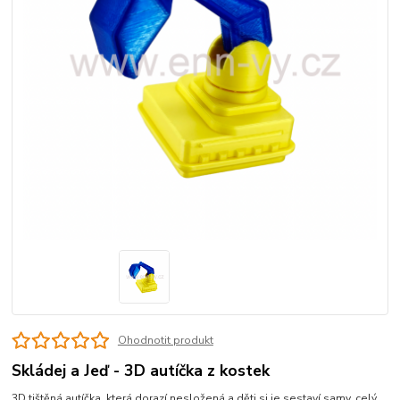
Ohodnotit produkt
Skládej a Jeď - 3D autíčka z kostek
3D tištěná autíčka, která dorazí nesložená a děti si je sestaví samy.
celý