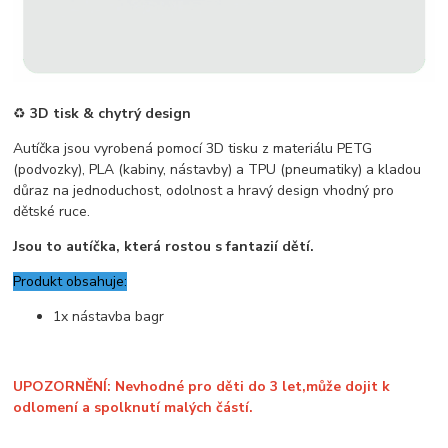
♻️
3D tisk & chytrý design
Autíčka jsou vyrobená pomocí 3D tisku z materiálu PETG
(podvozky), PLA (kabiny, nástavby) a TPU (pneumatiky) a kladou
důraz na jednoduchost, odolnost a hravý design vhodný pro
dětské ruce.
Jsou to autíčka, která rostou s fantazií dětí.
Produkt obsahuje:
1x nástavba bagr
UPOZORNĚNÍ: Nevhodné pro děti do 3 let,může dojit k
odlomení a spolknutí malých částí.