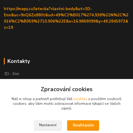
https://mapy.cz/letecka?vlastni-body&ut=3D-
Enn&uc=9nQ6Zx880t&ud=49%C2%B017%274.938%22N%2C%2
016%C2%B059%2710.906%22E&x=16.9869099&y=49.2845973&
z=19
Kontakty
3D - Enn
Zpracování cookies
+420 605525911
po tel. domluvě
Náš e-shop a partneři potřebují Váš
souhlas
s použitím souborů
cookies, aby Vám mohli zobrazovat informace týkající se Vašich
tisk-3d@seznam.cz
zájmů.
Souhlasím
Nastavení