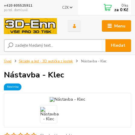
0
ks
+420 605525911
CZK
za
0 Kč
po tel. domluvě
Menu
Hledat
Úvod
Skládej a Jeď - 3D autíčka z kostek
Nástavba - Klec
Nástavba - Klec
Novinka