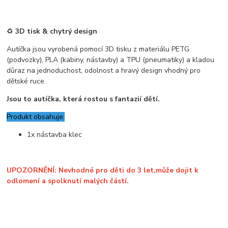
♻️
3D tisk & chytrý design
Autíčka jsou vyrobená pomocí 3D tisku z materiálu PETG
(podvozky), PLA (kabiny, nástavby) a TPU (pneumatiky) a kladou
důraz na jednoduchost, odolnost a hravý design vhodný pro
dětské ruce.
Jsou to autíčka, která rostou s fantazií dětí.
Produkt obsahuje:
1x nástavba klec
UPOZORNĚNÍ: Nevhodné pro děti do 3 let,může dojit k
odlomení a spolknutí malých částí.