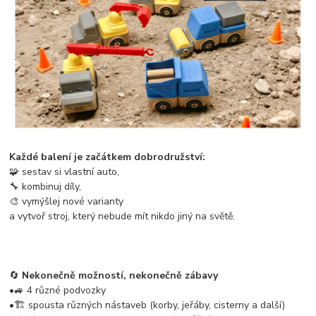
Každé balení je začátkem dobrodružství:
🧩 sestav si vlastní auto,
🔧 kombinuj díly,
🎨 vymýšlej nové varianty
a vytvoř stroj, který nebude mít nikdo jiný na světě.
🔄
Nekonečně možností, nekonečně zábavy
•🚙 4 různé podvozky
•🏗️ spousta různých nástaveb (korby, jeřáby, cisterny a další)