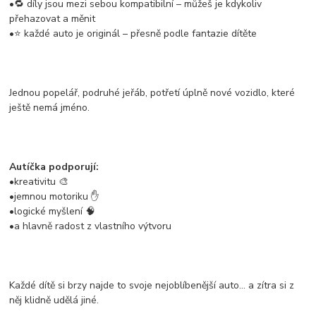
•🔁 díly jsou mezi sebou kompatibilní – můžeš je kdykoliv
přehazovat a měnit
•⭐ každé auto je originál – přesně podle fantazie dítěte
Jednou popelář, podruhé jeřáb, potřetí úplně nové vozidlo, které
ještě nemá jméno.
Autíčka podporují:
•kreativitu 🎨
•jemnou motoriku ✋
•logické myšlení 🧠
•a hlavně radost z vlastního výtvoru
Každé dítě si brzy najde to svoje nejoblíbenější auto… a zítra si z
něj klidně udělá jiné.