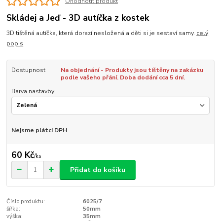
Ohodnotit produkt
Skládej a Jeď - 3D autíčka z kostek
3D tištěná autíčka, která dorazí nesložená a děti si je sestaví samy.
celý
popis
Dostupnost
Na objednání - Produkty jsou tištěny na zakázku
podle vašeho přání. Doba dodání cca 5 dní.
Barva nastavby
Nejsme plátci DPH
60 Kč
/
ks
Přidat do košíku
Číslo produktu:
6025/7
šířka:
50mm
výška:
35mm