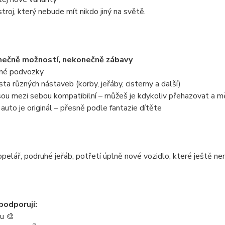
stroj, který nebude mít nikdo jiný na světě.
ečně možností, nekonečně zábavy
zné podvozky
sta různých nástaveb (korby, jeřáby, cisterny a další)
jsou mezi sebou kompatibilní – můžeš je kdykoliv přehazovat a m
auto je originál – přesně podle fantazie dítěte
pelář, podruhé jeřáb, potřetí úplně nové vozidlo, které ještě n
podporují:
tu 🎨