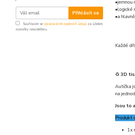
•jemnou 
•logické 
Přihlásit se
•a hlavně
Souhlasím se
zpracováním osobních údajů
za účelem
rozesílky newsletteru.
Každé dítě
♻️
3D tis
Autíčka j
na jednod
Jsou to a
Produkt 
1x 