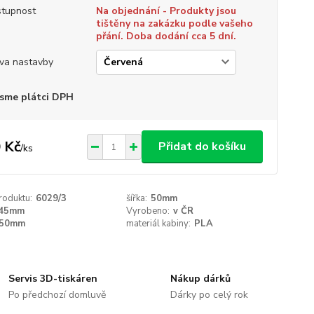
tupnost
Na objednání - Produkty jsou
tištěny na zakázku podle vašeho
přání. Doba dodání cca 5 dní.
va nastavby
sme plátci DPH
 Kč
Přidat do košíku
/
ks
roduktu:
6029/3
šířka:
50mm
45mm
Vyrobeno:
v ČR
50mm
materiál kabiny:
PLA
Servis 3D-tiskáren
Nákup dárků
Po předchozí domluvě
Dárky po celý rok