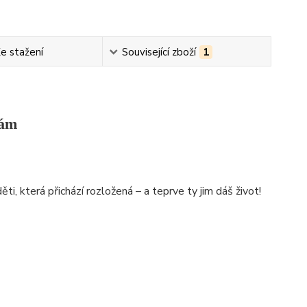
e stažení
Související zboží
1
sám
i, která přichází rozložená – a teprve ty jim dáš život!