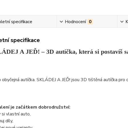
etní specifikace
Hodnocení
0
K
tní specifikace
ÁDEJ A JEĎ! – 3D autíčka, která si postavíš 
 obyčejná autíčka. SKLÁDEJ A JEĎ! jsou 3D tištěná autíčka pro dět
lení je začátkem dobrodružství:
 si vlastní auto,
j díly,
ej nové varianty