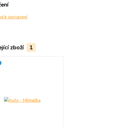
žení
d k sestavení
jící zboží
1