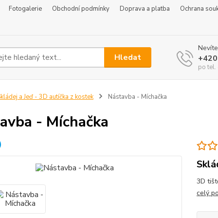
Fotogalerie
Obchodní podmínky
Doprava a platba
Ochrana sou
Nevíte
Hledat
+420
po tel
kládej a Jeď - 3D autíčka z kostek
Nástavba - Míchačka
avba - Míchačka
Sklá
3D tišt
celý p