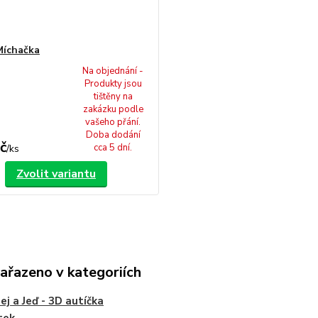
Míchačka
Na objednání -
Produkty jsou
tištěny na
zakázku podle
vašeho přání.
Doba dodání
č
cca 5 dní.
/
ks
Zvolit variantu
zařazeno v kategoriích
ej a Jeď - 3D autíčka