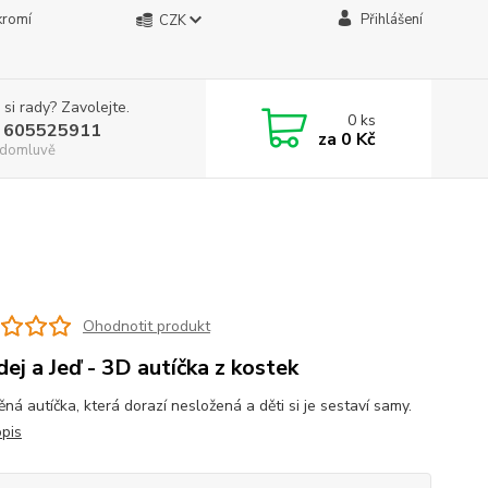
kromí
Přihlášení
CZK
 si rady? Zavolejte.
0
ks
 605525911
za
0 Kč
. domluvě
Ohodnotit produkt
dej a Jeď - 3D autíčka z kostek
ěná autíčka, která dorazí nesložená a děti si je sestaví samy.
opis