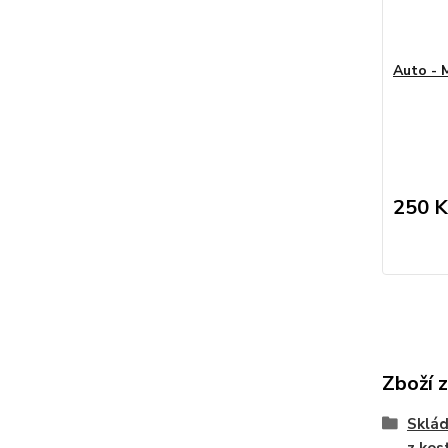
Auto - 
250 K
Zboží 
Sklád