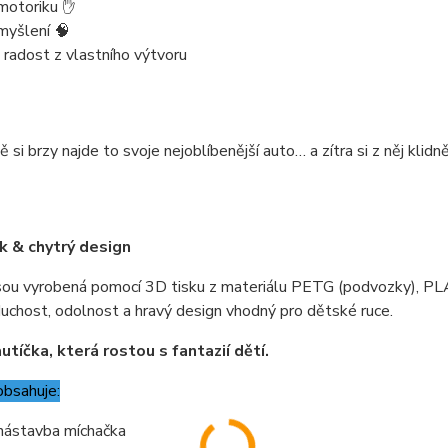
motoriku ✋
myšlení 🧠
 radost z vlastního výtvoru
 si brzy najde to svoje nejoblíbenější auto… a zítra si z něj klidně
k & chytrý design
sou vyrobená pomocí 3D tisku z materiálu PETG (podvozky), PLA
uchost, odolnost a hravý design vhodný pro dětské ruce.
utíčka, která rostou s fantazií dětí.
obsahuje:
nástavba míchačka