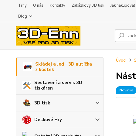
Trhy
O nás
Kontakty
Zakázkový 3D tisk
Jak nakupovat
Blog
Úvod
S
Skládej a Jeď - 3D autíčka
z kostek
Nást
Sestavení a servis 3D
tiskáren
Novinka
3D tisk
Deskové Hry