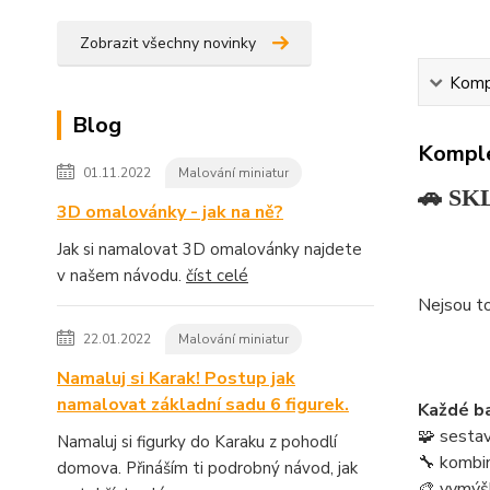
Zobrazit všechny novinky
Kompl
Blog
Komple
01.11.2022
Malování miniatur
🚗 SKL
3D omalovánky - jak na ně?
Jak si namalovat 3D omalovánky najdete
v našem návodu.
číst celé
Nejsou to
22.01.2022
Malování miniatur
Namaluj si Karak! Postup jak
namalovat základní sadu 6 figurek.
Každé ba
🧩 sestav
Namaluj si figurky do Karaku z pohodlí
🔧 kombinu
domova. Přináším ti podrobný návod, jak
🎨 vymýšl