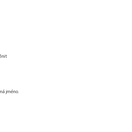
ěnit
emá jméno.