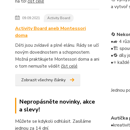
na to!
číst celé
a vytvoř 
09.09.2021
Activity Board
Activity Board aneb Montessori
🔄
Nekon
doma
•🚙 4 rů
Děti jsou zvídavé a plné elánu. Rády se učí
•🏗️ spou
novým dovednostem a schopnostem.
•🔁 díly 
Možná praktikujete Montessori doma a ani
•⭐ každé 
o tom nemusíte vědět
číst celé
Zobrazit všechny články
Jednou po
Nepropásněte novinky, akce
a slevy!
Autíčka 
Můžete se kdykoli odhlásit. Zasíláme
•kreativi
jednou za 14 dní.