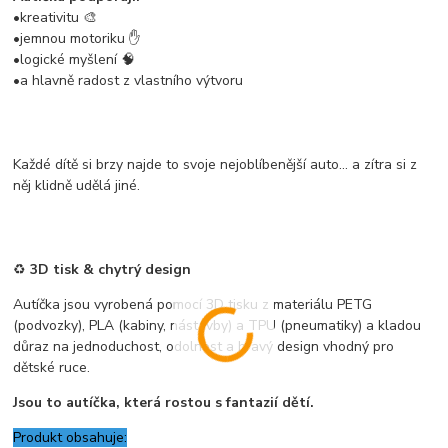
•kreativitu 🎨
•jemnou motoriku ✋
•logické myšlení 🧠
•a hlavně radost z vlastního výtvoru
Každé dítě si brzy najde to svoje nejoblíbenější auto… a zítra si z
něj klidně udělá jiné.
♻️
3D tisk & chytrý design
Autíčka jsou vyrobená pomocí 3D tisku z materiálu PETG
(podvozky), PLA (kabiny, nástavby) a TPU (pneumatiky) a kladou
důraz na jednoduchost, odolnost a hravý design vhodný pro
dětské ruce.
Jsou to autíčka, která rostou s fantazií dětí.
Produkt obsahuje: