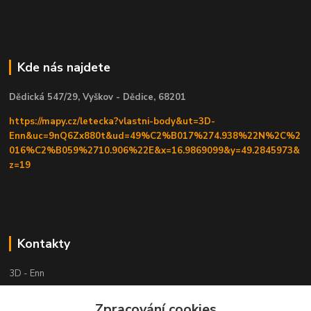
Kde nás najdete
Dědická 547/29, Vyškov - Dědice, 68201
https://mapy.cz/letecka?vlastni-body&ut=3D-
Enn&uc=9nQ6Zx880t&ud=49%C2%B017%274.938%22N%2C%2
016%C2%B059%2710.906%22E&x=16.9869099&y=49.2845973&
z=19
Kontakty
3D - Enn
Zpracování cookies
+420 605525911