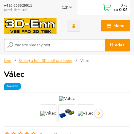
0
ks
+420 605525911
CZK
za
0 Kč
po tel. domluvě
Menu
Hledat
Úvod
Skládej a Jeď - 3D autíčka z kostek
Válec
Válec
Novinka