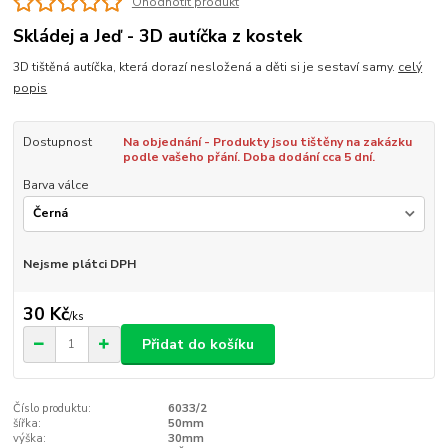
Ohodnotit produkt
Skládej a Jeď - 3D autíčka z kostek
3D tištěná autíčka, která dorazí nesložená a děti si je sestaví samy.
celý
popis
Dostupnost
Na objednání - Produkty jsou tištěny na zakázku
podle vašeho přání. Doba dodání cca 5 dní.
Barva válce
Nejsme plátci DPH
30 Kč
/
ks
Přidat do košíku
Číslo produktu:
6033/2
šířka:
50mm
výška:
30mm