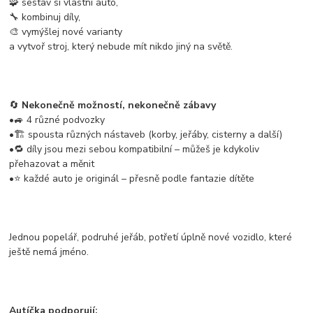
🧩 sestav si vlastní auto,
🔧 kombinuj díly,
🎨 vymýšlej nové varianty
a vytvoř stroj, který nebude mít nikdo jiný na světě.
🔄
Nekonečně možností, nekonečně zábavy
•🚙 4 různé podvozky
•🏗️ spousta různých nástaveb (korby, jeřáby, cisterny a další)
•🔁 díly jsou mezi sebou kompatibilní – můžeš je kdykoliv
přehazovat a měnit
•⭐ každé auto je originál – přesně podle fantazie dítěte
Jednou popelář, podruhé jeřáb, potřetí úplně nové vozidlo, které
ještě nemá jméno.
Autíčka podporují: