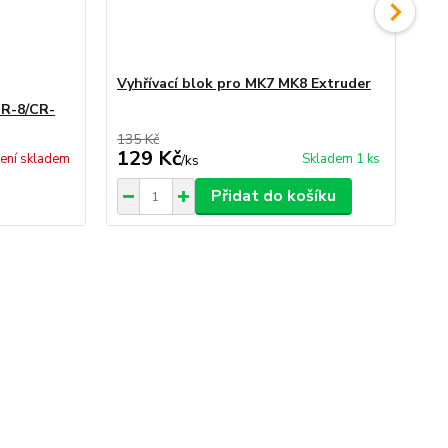
Vyhřívací blok pro MK7 MK8 Extruder
CR-8/CR-
Vyh
135 Kč
139
129 Kč
1
ení skladem
Skladem 1 ks
/
ks
Přidat do košíku