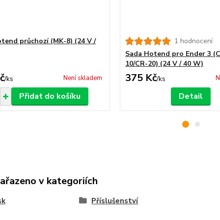
tend průchozí (MK-8) (24 V /
1 hodnocení
Sada Hotend pro Ender 3 (
10/CR-20) (24 V / 40 W)
č
375 Kč
Není skladem
N
/
ks
/
ks
Přidat do košíku
Detail
zařazeno v kategoriích
sk
Příslušenství