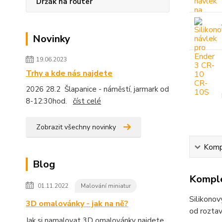
Držák na router
Novinky
19.06.2023
Trhy a kde nás najdete
2026 28.2 Šlapanice - náměstí, jarmark od
8-12:30hod.
číst celé
Zobrazit všechny novinky
Kompl
Blog
Komple
01.11.2022
Malování miniatur
Silikonov
3D omalovánky - jak na ně?
od roztav
Jak si namalovat 3D omalovánky najdete