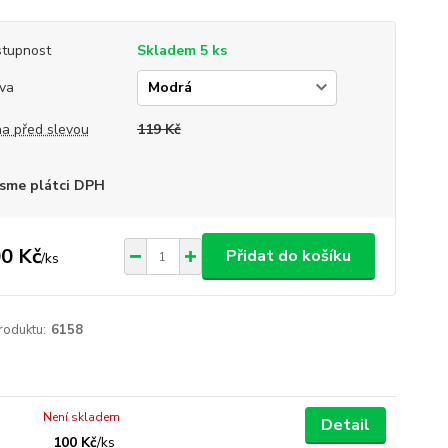
tupnost
Skladem 5 ks
va
a před slevou
119 Kč
sme plátci DPH
0 Kč
Přidat do košíku
/
ks
roduktu:
6158
Není skladem
Detail
100 Kč
/
ks