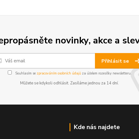
epropásněte novinky, akce a slev
Přihlásit se
Souhlasím se
zpracováním osobních údajů
za účelem rozesílky newsletteru.
Můžete se kdykoli odhlásit. Zasíláme jednou za 14 dní.
Kde nás najdete