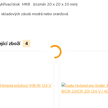
vyhřívací blok MK8 (rozměr 20 x 20 x 10 mm)
e skladových zásob modrá nebo oranžová.
jící zboží
4