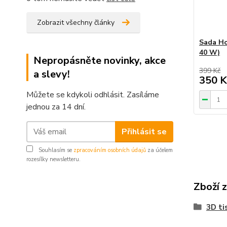
Zobrazit všechny články
Sada Ho
40 W)
Nepropásněte novinky, akce
399 Kč
a slevy!
350 K
Můžete se kdykoli odhlásit. Zasíláme
jednou za 14 dní.
Přihlásit se
Souhlasím se
zpracováním osobních údajů
za účelem
rozesílky newsletteru.
Zboží 
3D ti