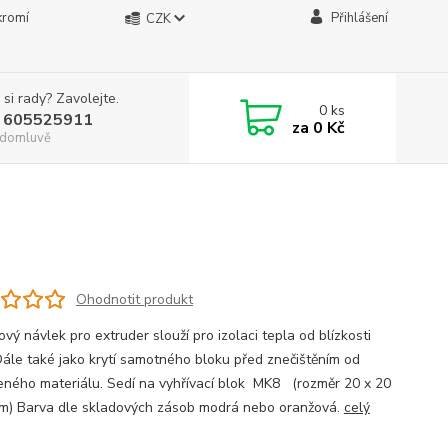
kromí
Přihlášení
CZK
 si rady? Zavolejte.
0
ks
 605525911
za
0 Kč
. domluvě
Ohodnotit produkt
ový návlek pro extruder slouží pro izolaci tepla od blízkosti
 Dále také jako krytí samotného bloku před znečištěním od
eného materiálu. Sedí na vyhřívací blok MK8 (rozměr 20 x 20
m) Barva dle skladových zásob modrá nebo oranžová.
celý