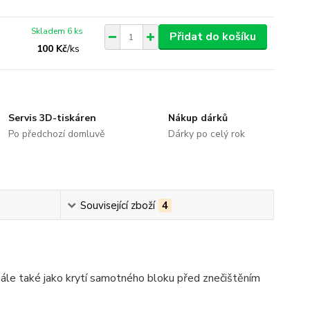
Skladem 6 ks
Přidat do košíku
100 Kč
/
ks
Servis 3D-tiskáren
Nákup dárků
Po předchozí domluvě
Dárky po celý rok
Související zboží
4
. Dále také jako krytí samotného bloku před znečištěním