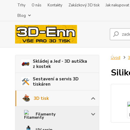
Trhy
O nás
Kontakty
Zakázkový 3D tisk
Jak nakupovat
Blog
Úvod
3
Skládej a Jeď - 3D autíčka
z kostek
Sili
Sestavení a servis 3D
tiskáren
3D tisk
Filamenty
UV resin