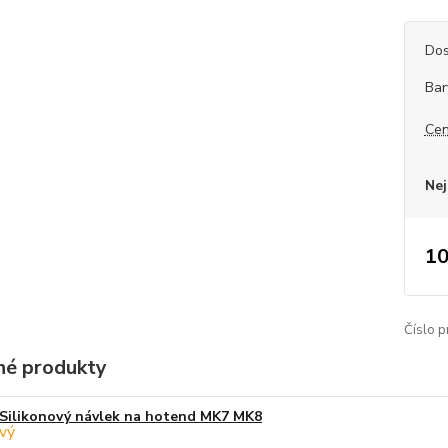
Dos
Bar
Cen
Nej
10
Číslo p
é produkty
Silikonový návlek na hotend MK7 MK8